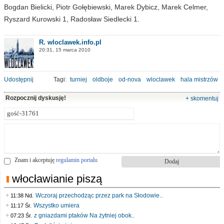
Bogdan Bielicki, Piotr Gołębiewski, Marek Dybicz, Marek Celmer,
Ryszard Kurowski 1, Radosław Siedlecki 1.
R. wloclawek.info.pl
20:31, 15 marca 2010
Udostępnij
Tagi:
turniej
oldboje
od-nova
wloclawek
hala mistrzów
Rozpocznij dyskusję!
+ skomentuj
Znam i akceptuję
regulamin portalu
włocławianie piszą
Wczoraj przechodząc przez park na Słodowie..
11:38 Nd.
Wszystko umiera
11:17 Śr.
z gniazdami ptaków Na żytniej obok..
07:23 Śr.