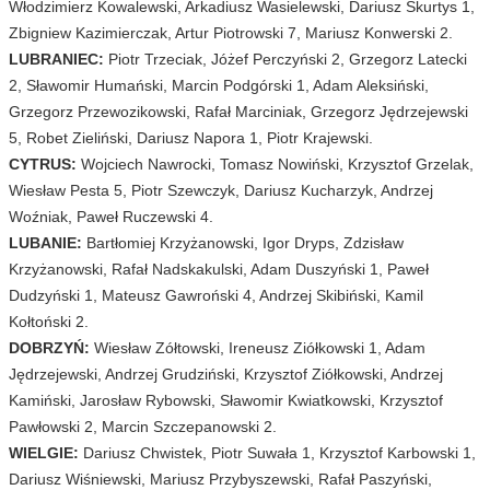
Włodzimierz Kowalewski, Arkadiusz Wasielewski, Dariusz Skurtys 1,
Zbigniew Kazimierczak, Artur Piotrowski 7, Mariusz Konwerski 2.
LUBRANIEC:
Piotr Trzeciak, Jóżef Perczyński 2, Grzegorz Latecki
2, Sławomir Humański, Marcin Podgórski 1, Adam Aleksiński,
Grzegorz Przewozikowski, Rafał Marciniak, Grzegorz Jędrzejewski
5, Robet Zieliński, Dariusz Napora 1, Piotr Krajewski.
CYTRUS:
Wojciech Nawrocki, Tomasz Nowiński, Krzysztof Grzelak,
Wiesław Pesta 5, Piotr Szewczyk, Dariusz Kucharzyk, Andrzej
Woźniak, Paweł Ruczewski 4.
LUBANIE:
Bartłomiej Krzyżanowski, Igor Dryps, Zdzisław
Krzyżanowski, Rafał Nadskakulski, Adam Duszyński 1, Paweł
Dudzyński 1, Mateusz Gawroński 4, Andrzej Skibiński, Kamil
Kołtoński 2.
DOBRZYŃ:
Wiesław Zółtowski, Ireneusz Ziółkowski 1, Adam
Jędrzejewski, Andrzej Grudziński, Krzysztof Ziółkowski, Andrzej
Kamiński, Jarosław Rybowski, Sławomir Kwiatkowski, Krzysztof
Pawłowski 2, Marcin Szczepanowski 2.
WIELGIE:
Dariusz Chwistek, Piotr Suwała 1, Krzysztof Karbowski 1,
Dariusz Wiśniewski, Mariusz Przybyszewski, Rafał Paszyński,