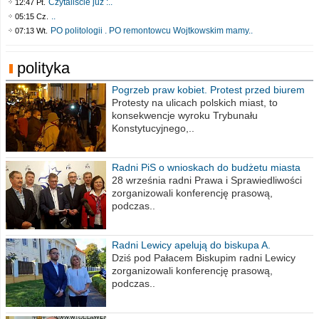
Czytaliście już :..
12:47 Pt.
..
05:15 Cz.
PO politologii . PO remontowcu Wojtkowskim mamy..
07:13 Wt.
polityka
Pogrzeb praw kobiet. Protest przed biurem
poselskim PiS
Protesty na ulicach polskich miast, to
konsekwencje wyroku Trybunału
Konstytucyjnego,..
Radni PiS o wnioskach do budżetu miasta
na 2021 rok
28 września radni Prawa i Sprawiedliwości
zorganizowali konferencję prasową,
podczas..
Radni Lewicy apelują do biskupa A.
Wiesława Meringa
Dziś pod Pałacem Biskupim radni Lewicy
zorganizowali konferencję prasową,
podczas..