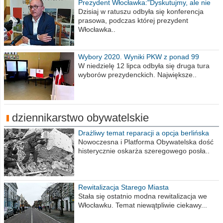
Prezydent Włocławka:"Dyskutujmy, ale nie
obrażajmy się”
Dzisiaj w ratuszu odbyła się konferencja
prasowa, podczas której prezydent
Włocławka..
Wybory 2020. Wyniki PKW z ponad 99
procent obwodów
W niedzielę 12 lipca odbyła się druga tura
wyborów prezydenckich. Największe..
dziennikarstwo obywatelskie
Drażliwy temat reparacji a opcja berlińska
Nowoczesna i Platforma Obywatelska dość
histerycznie oskarża szeregowego posła..
Rewitalizacja Starego Miasta
Stała się ostatnio modna rewitalizacja we
Włocławku. Temat niewątpliwie ciekawy...