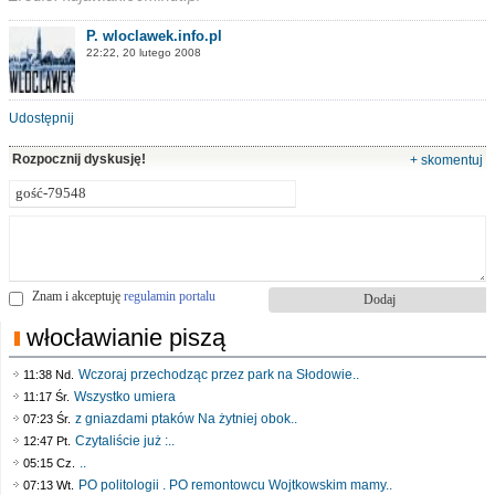
P. wloclawek.info.pl
22:22, 20 lutego 2008
Udostępnij
Rozpocznij dyskusję!
+ skomentuj
Znam i akceptuję
regulamin portalu
włocławianie piszą
Wczoraj przechodząc przez park na Słodowie..
11:38 Nd.
Wszystko umiera
11:17 Śr.
z gniazdami ptaków Na żytniej obok..
07:23 Śr.
Czytaliście już :..
12:47 Pt.
..
05:15 Cz.
PO politologii . PO remontowcu Wojtkowskim mamy..
07:13 Wt.