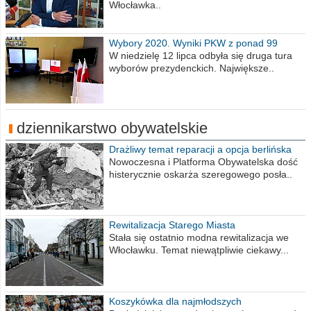
Włocławka..
Wybory 2020. Wyniki PKW z ponad 99
procent obwodów
W niedzielę 12 lipca odbyła się druga tura
wyborów prezydenckich. Największe..
dziennikarstwo obywatelskie
Drażliwy temat reparacji a opcja berlińska
Nowoczesna i Platforma Obywatelska dość
histerycznie oskarża szeregowego posła..
Rewitalizacja Starego Miasta
Stała się ostatnio modna rewitalizacja we
Włocławku. Temat niewątpliwie ciekawy...
Koszykówka dla najmłodszych