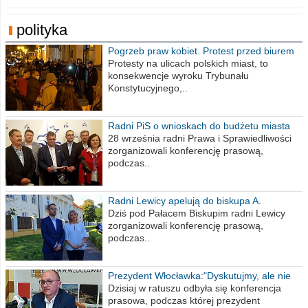
polityka
Pogrzeb praw kobiet. Protest przed biurem
poselskim PiS
Protesty na ulicach polskich miast, to
konsekwencje wyroku Trybunału
Konstytucyjnego,..
Radni PiS o wnioskach do budżetu miasta
na 2021 rok
28 września radni Prawa i Sprawiedliwości
zorganizowali konferencję prasową,
podczas..
Radni Lewicy apelują do biskupa A.
Wiesława Meringa
Dziś pod Pałacem Biskupim radni Lewicy
zorganizowali konferencję prasową,
podczas..
Prezydent Włocławka:"Dyskutujmy, ale nie
obrażajmy się”
Dzisiaj w ratuszu odbyła się konferencja
prasowa, podczas której prezydent