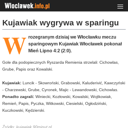
Kujawiak wygrywa w sparingu
W
rozegranym dzisiaj we Włocławku meczu
sparingowym Kujawiak Włocławek pokonał
Mień Lipno 4:2 (2:0).
Gole dla podopiecznych Ryszarda Remienia strzelali: Cichowlas,
Grube, Papis oraz Kowalski.
Kujawiak:
Luncik - Skowroński, Grabowski, Kaluderivić, Kawczyński
- Charzewski, Grube, Cyronek, Majic - Lewandowski, Cichowlas.
Ponadto zagrali:
Winiecki, Kozłowski, Kowalski, Wojtkowiak,
Remień, Papis, Pyczka, Witkowski, Ciesielski, Ogłodziński,
Kuczkowski, Kędzierski.
Źródło: kujawiak.90minut.pl