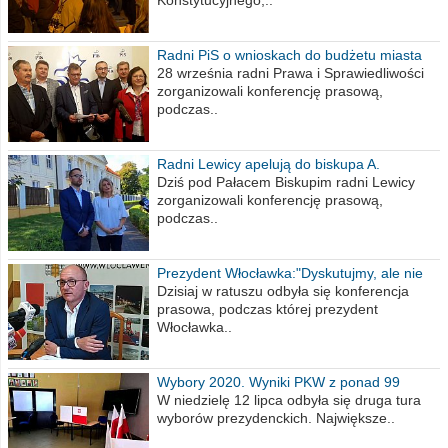
Konstytucyjnego,..
Radni PiS o wnioskach do budżetu miasta
na 2021 rok
28 września radni Prawa i Sprawiedliwości
zorganizowali konferencję prasową,
podczas..
Radni Lewicy apelują do biskupa A.
Wiesława Meringa
Dziś pod Pałacem Biskupim radni Lewicy
zorganizowali konferencję prasową,
podczas..
Prezydent Włocławka:"Dyskutujmy, ale nie
obrażajmy się”
Dzisiaj w ratuszu odbyła się konferencja
prasowa, podczas której prezydent
Włocławka..
Wybory 2020. Wyniki PKW z ponad 99
procent obwodów
W niedzielę 12 lipca odbyła się druga tura
wyborów prezydenckich. Największe..