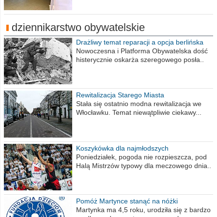
dziennikarstwo obywatelskie
Drażliwy temat reparacji a opcja berlińska
Nowoczesna i Platforma Obywatelska dość
histerycznie oskarża szeregowego posła..
Rewitalizacja Starego Miasta
Stała się ostatnio modna rewitalizacja we
Włocławku. Temat niewątpliwie ciekawy...
Koszykówka dla najmłodszych
Poniedziałek, pogoda nie rozpieszcza, pod
Halą Mistrzów typowy dla meczowego dnia..
Pomóż Martynce stanąć na nóżki
Martynka ma 4,5 roku, urodziła się z bardzo