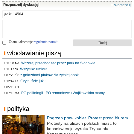
Rozpocznij dyskusję!
+ skomentuj
Znam i akceptuję
regulamin portalu
włocławianie piszą
Wczoraj przechodząc przez park na Słodowie..
11:38 Nd.
Wszystko umiera
11:17 Śr.
z gniazdami ptaków Na żytniej obok..
07:23 Śr.
Czytaliście już :..
12:47 Pt.
..
05:15 Cz.
PO politologii . PO remontowcu Wojtkowskim mamy..
07:13 Wt.
polityka
Pogrzeb praw kobiet. Protest przed biurem
poselskim PiS
Protesty na ulicach polskich miast, to
konsekwencje wyroku Trybunału