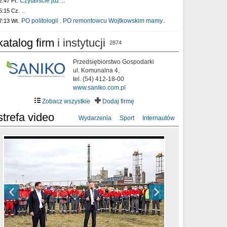
Czytaliście już :..
2:47 Pt.
..
5:15 Cz.
PO politologii . PO remontowcu Wojtkowskim mamy..
7:13 Wt.
katalog firm
i instytucji
2874
Przedsiębiorstwo Gospodarki
ul. Komunalna 4,
tel. (54) 412-18-00
www.saniko.com.pl
Zobacz wszystkie
Dodaj firmę
strefa video
Wydarzenia
Sport
Internautów
sixf33t .Last Year DRONE FOOTAGE
XXIII Sesja Rady Miasta Włocławek VIII
Ni To Ponk - W oczach mamy strach
Włocławek
kadencji w dniu 09.06.2020 r.