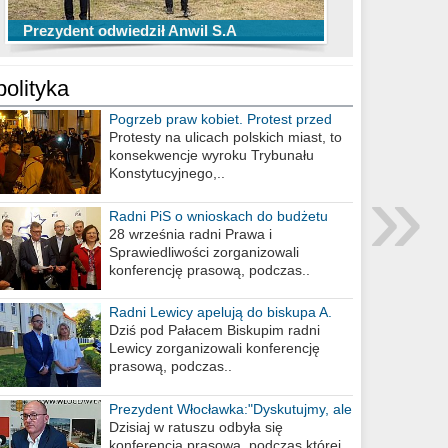
TOP 10 przechwytów Anwilu Włocławek
TOP 5 rzutów Anwilu Włocławek w BCL
Prezydent odwiedził Anwil S.A
w EBL w sezonie 2019/2020
w sezonie 2019/2020
polityka
Pogrzeb praw kobiet. Protest przed
biurem poselskim PiS
Protesty na ulicach polskich miast, to
konsekwencje wyroku Trybunału
»
Konstytucyjnego,..
Radni PiS o wnioskach do budżetu
miasta na 2021 rok
28 września radni Prawa i
Sprawiedliwości zorganizowali
konferencję prasową, podczas..
Radni Lewicy apelują do biskupa A.
Wiesława Meringa
Dziś pod Pałacem Biskupim radni
Lewicy zorganizowali konferencję
prasową, podczas..
Prezydent Włocławka:"Dyskutujmy, ale
nie obrażajmy się”
Dzisiaj w ratuszu odbyła się
konferencja prasowa, podczas której