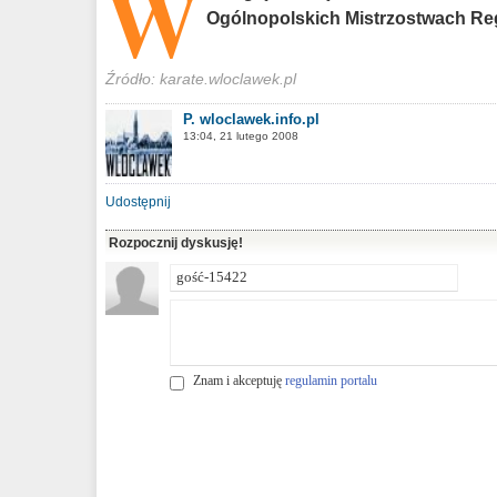
W
Ogólnopolskich Mistrzostwach Re
Źródło: karate.wloclawek.pl
P. wloclawek.info.pl
13:04, 21 lutego 2008
Udostępnij
Rozpocznij dyskusję!
Znam i akceptuję
regulamin portalu