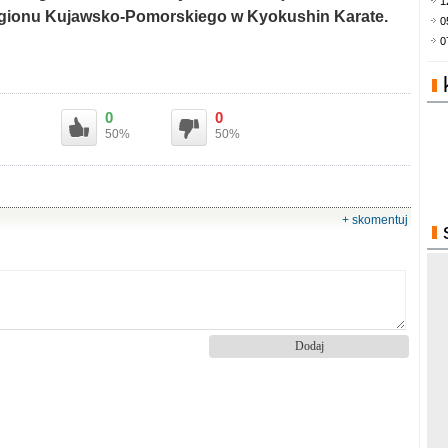
1
gionu Kujawsko-Pomorskiego w Kyokushin Karate.
0
0
0
0
50%
50%
+ skomentuj