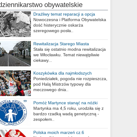
dziennikarstwo obywatelskie
Drażliwy temat reparacji a opcja
berlińska
Nowoczesna i Platforma Obywatelska
dość histerycznie oskarża
szeregowego posła..
Rewitalizacja Starego Miasta
Stała się ostatnio modna rewitalizacja
we Włocławku. Temat niewątpliwie
ciekawy...
Koszykówka dla najmłodszych
Poniedziałek, pogoda nie rozpieszcza,
pod Halą Mistrzów typowy dla
meczowego dnia..
Pomóż Martynce stanąć na nóżki
Martynka ma 4,5 roku, urodziła się z
bardzo rzadką wadą genetyczną -
zespołem..
Polska moich marzeń cz.6