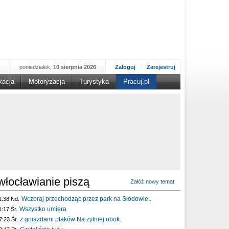
poniedziałek,
10 sierpnia 2026
Zaloguj
Zarejestruj
kacja
Motoryzacja
Turystyka
Pracuj.pl
włocławianie piszą
Załóż nowy temat
Wczoraj przechodząc przez park na Słodowie..
1:38 Nd.
Wszystko umiera
1:17 Śr.
z gniazdami ptaków Na żytniej obok..
7:23 Śr.