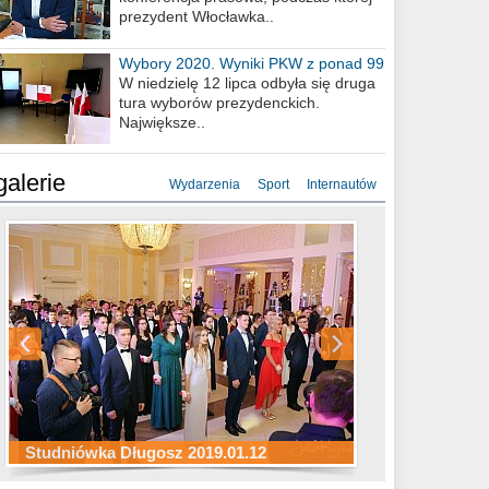
prezydent Włocławka..
Wybory 2020. Wyniki PKW z ponad 99
procent obwodów
W niedzielę 12 lipca odbyła się druga
tura wyborów prezydenckich.
Największe..
galerie
Wydarzenia
Sport
Internautów
Studniówka ZS Ekonomicznych
Studniówka Kopernik 2019.01.11
Studniówka LMK 2019.01.05
2019.01.05
Studniówka Długosz 2019.01.12
ZS Budowlanych 2019.01.12
Studniówka LZK 2019.01.11