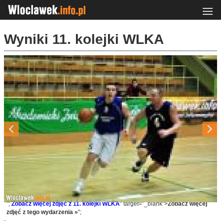
Wyniki 11. kolejki WLKA
";
Zobacz więcej zdjęć z 11. kolejki WLKA
" target="_blank">
Zobacz więcej
zdjęć z tego wydarzenia »
";