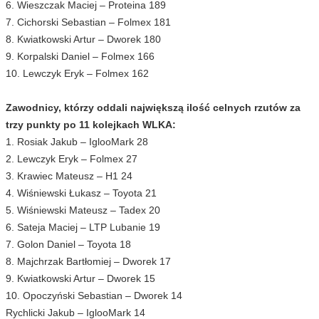
6. Wieszczak Maciej – Proteina 189
7. Cichorski Sebastian – Folmex 181
8. Kwiatkowski Artur – Dworek 180
9. Korpalski Daniel – Folmex 166
10. Lewczyk Eryk – Folmex 162
Zawodnicy, którzy oddali największą ilość celnych rzutów za
trzy punkty po 11 kolejkach WLKA:
1. Rosiak Jakub – IglooMark 28
2. Lewczyk Eryk – Folmex 27
3. Krawiec Mateusz – H1 24
4. Wiśniewski Łukasz – Toyota 21
5. Wiśniewski Mateusz – Tadex 20
6. Sateja Maciej – LTP Lubanie 19
7. Golon Daniel – Toyota 18
8. Majchrzak Bartłomiej – Dworek 17
9. Kwiatkowski Artur – Dworek 15
10. Opoczyński Sebastian – Dworek 14
Rychlicki Jakub – IglooMark 14