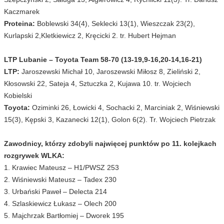
Kaczmarek
Proteina:
Boblewski 34(4), Seklecki 13(1), Wieszczak 23(2),
Kurlapski 2,Kletkiewicz 2, Kręcicki 2. tr. Hubert Hejman
LTP Lubanie – Toyota Team 58-70 (13-19,9-16,20-14,16-21)
LTP:
Jaroszewski Michał 10, Jaroszewski Miłosz 8, Zieliński 2,
Kłosowski 22, Sateja 4, Sztuczka 2, Kujawa 10. tr. Wojciech
Kobielski
Toyota:
Oziminki 26, Łowicki 4, Sochacki 2, Marciniak 2, Wiśniewski
15(3), Kępski 3, Kazanecki 12(1), Golon 6(2). Tr. Wojciech Pietrzak
Zawodnicy, którzy zdobyli najwięcej punktów po 11. kolejkach
rozgrywek WLKA:
1. Krawiec Mateusz – H1/PWSZ 253
2. Wiśniewski Mateusz – Tadex 230
3. Urbański Paweł – Delecta 214
4. Szlaskiewicz Łukasz – Olech 200
5. Majchrzak Bartłomiej – Dworek 195