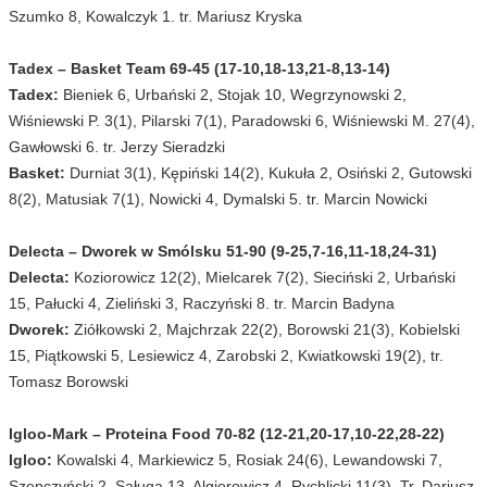
Szumko 8, Kowalczyk 1. tr. Mariusz Kryska
Tadex – Basket Team 69-45 (17-10,18-13,21-8,13-14)
Tadex:
Bieniek 6, Urbański 2, Stojak 10, Wegrzynowski 2,
Wiśniewski P. 3(1), Pilarski 7(1), Paradowski 6, Wiśniewski M. 27(4),
Gawłowski 6. tr. Jerzy Sieradzki
Basket:
Durniat 3(1), Kępiński 14(2), Kukuła 2, Osiński 2, Gutowski
8(2), Matusiak 7(1), Nowicki 4, Dymalski 5. tr. Marcin Nowicki
Delecta – Dworek w Smólsku 51-90 (9-25,7-16,11-18,24-31)
Delecta:
Koziorowicz 12(2), Mielcarek 7(2), Sieciński 2, Urbański
15, Pałucki 4, Zieliński 3, Raczyński 8. tr. Marcin Badyna
Dworek:
Ziółkowski 2, Majchrzak 22(2), Borowski 21(3), Kobielski
15, Piątkowski 5, Lesiewicz 4, Zarobski 2, Kwiatkowski 19(2), tr.
Tomasz Borowski
Igloo-Mark – Proteina Food 70-82 (12-21,20-17,10-22,28-22)
Igloo:
Kowalski 4, Markiewicz 5, Rosiak 24(6), Lewandowski 7,
Szepczyński 2, Saługa 13, Algierowicz 4, Rychlicki 11(3). Tr. Dariusz