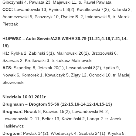
Gibczyński 4, Pawlata 23, Majewski 11, tr. Paweł Pawlata
CCC:
Lewandowski 13, Ryniec I. 8(2), Kwiatkowski 7(2), Kafarski 2,
Adamczewski 5, Paszczyk 10, Ryniec B. 2, Imienowski 5, tr. Marek
Pietrzak
H1/PWSZ – Auto Serwis/AZS WSHE 36-79 (11-21,4-18,7-21,14-
19)
H1:
Rybka 2, Zabiński 3(1), Malinowski 20(2), Brzozowski 6,
Szarwas 2, Kretkowski 3. tr. Łukasz Malinowski
AZS:
Szperling 8, Jętczak 20(1), Lewandowski 8(2), Łydka 9,
Nowak 6, Komorek 1, Kowalczyk 5, Zięty 12, Ochocki 10. tr. Maciej
Skowroński
Niedziela 16.01.2011r.
Brugmann – Drogtom 55-56 (12-15,16-14,12-14,15-13)
Brugman:
Nowak 8, Krawiec 15(2), Lewandowski M. 2,
Lewandowski D. 11, Belter 13, Koźmiński 2, Langa 2. tr. Jacek
Haśkiewicz
Drogtom:
Pawlak 14(2), Włodarczyk 4, Szubski 24(1), Kryska 5,