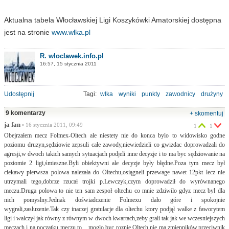
Aktualna tabela Włocławskiej Ligi Koszykówki Amatorskiej dostępna
jest na stronie
www.wlka.pl
R. wloclawek.info.pl
16:57, 15 stycznia 2011
Udostępnij
Tagi:
wlka
wyniki
punkty
zawodnicy
drużyny
9 komentarzy
+ skomentuj
ja fan
• 16 stycznia 2011, 09:49
1
1
Obejrzałem mecz Folmex-Oltech ale niestety nie do konca bylo to widowisko godne
poziomu druzyn,sędziowie zepsuli całe zawody,niewiedzieli co gwizdac doprowadzali do
agresji,w dwoch takich samych sytuacjach podjeli inne decyzje i to ma byc sędziowanie na
poziomie 2 ligi,śmieszne.Byli obiektywni ale decyzje były błędne.Poza tym mecz był
ciekawy pierwsza polowa nalezała do Oltechu,osiągneli przewage nawet 12pkt lecz nie
utrzymali tego,dobrze rzucał trojki p.Lewczyk,czym doprowadził do wyrównanego
meczu.Druga polowa to nie ten sam zespoł oltechu co mnie zdziwilo gdyz mecz byl dla
nich pomyslny.Jednak doświadczenie Folmexu dało góre i spokojnie
wygrali,zasłuzenie.Tak czy inaczej gratulacje dla oltechu ktory podjął walke z faworytem
ligi i walczył jak równy z równym w dwoch kwartach,zeby grali tak jak we wczesniejszych
meczach i na początku meczu to ...moglo byc roznie.Oltech nie ma zmienników,przeciwnik