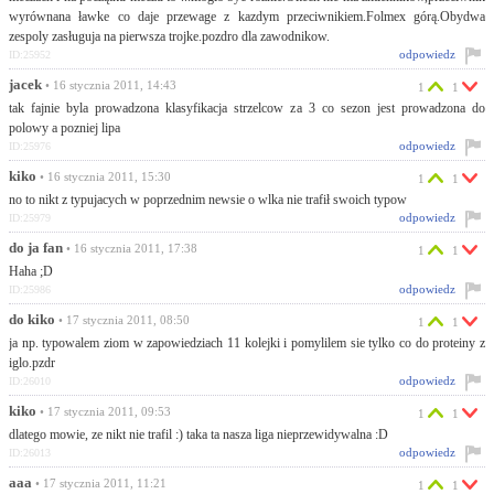
wyrównana ławke co daje przewage z kazdym przeciwnikiem.Folmex górą.Obydwa
zespoly zasługuja na pierwsza trojke.pozdro dla zawodnikow.
odpowiedz
ID:25952
jacek
• 16 stycznia 2011, 14:43
1
1
tak fajnie byla prowadzona klasyfikacja strzelcow za 3 co sezon jest prowadzona do
polowy a pozniej lipa
odpowiedz
ID:25976
kiko
• 16 stycznia 2011, 15:30
1
1
no to nikt z typujacych w poprzednim newsie o wlka nie trafił swoich typow
odpowiedz
ID:25979
do ja fan
• 16 stycznia 2011, 17:38
1
1
Haha ;D
odpowiedz
ID:25986
do kiko
• 17 stycznia 2011, 08:50
1
1
ja np. typowalem ziom w zapowiedziach 11 kolejki i pomylilem sie tylko co do proteiny z
iglo.pzdr
odpowiedz
ID:26010
kiko
• 17 stycznia 2011, 09:53
1
1
dlatego mowie, ze nikt nie trafil :) taka ta nasza liga nieprzewidywalna :D
odpowiedz
ID:26013
aaa
• 17 stycznia 2011, 11:21
1
1