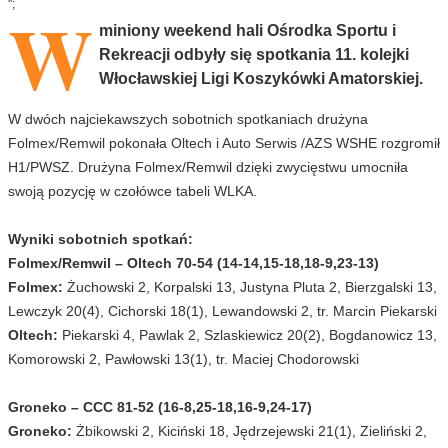
W
";
miniony weekend hali Ośrodka Sportu i
Rekreacji odbyły się spotkania 11. kolejki
Włocławskiej Ligi Koszykówki Amatorskiej.
W dwóch najciekawszych sobotnich spotkaniach drużyna
Folmex/Remwil pokonała Oltech i Auto Serwis /AZS WSHE rozgromił
H1/PWSZ.
Drużyna Folmex/Remwil dzięki zwycięstwu umocniła
swoją pozycję w czołówce tabeli WLKA.
Wyniki sobotnich spotkań:
Folmex/Remwil – Oltech 70-54 (14-14,15-18,18-9,23-13)
Folmex:
Żuchowski 2, Korpalski 13, Justyna Pluta 2, Bierzgalski 13,
Lewczyk 20(4), Cichorski 18(1), Lewandowski 2, tr. Marcin Piekarski
Oltech:
Piekarski 4, Pawlak 2, Szlaskiewicz 20(2), Bogdanowicz 13,
Komorowski 2, Pawłowski 13(1), tr. Maciej Chodorowski
Groneko – CCC 81-52 (16-8,25-18,16-9,24-17)
Groneko:
Żbikowski 2, Kiciński 18, Jędrzejewski 21(1), Zieliński 2,