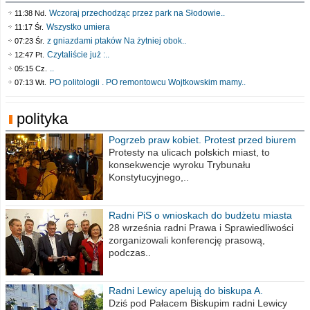
Wczoraj przechodząc przez park na Słodowie..
11:38 Nd.
Wszystko umiera
11:17 Śr.
z gniazdami ptaków Na żytniej obok..
07:23 Śr.
Czytaliście już :..
12:47 Pt.
..
05:15 Cz.
PO politologii . PO remontowcu Wojtkowskim mamy..
07:13 Wt.
polityka
Pogrzeb praw kobiet. Protest przed biurem
poselskim PiS
Protesty na ulicach polskich miast, to
konsekwencje wyroku Trybunału
Konstytucyjnego,..
Radni PiS o wnioskach do budżetu miasta
na 2021 rok
28 września radni Prawa i Sprawiedliwości
zorganizowali konferencję prasową,
podczas..
Radni Lewicy apelują do biskupa A.
Wiesława Meringa
Dziś pod Pałacem Biskupim radni Lewicy