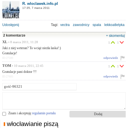
R. wloclawek.info.pl
17:35, 7 marca 2011
Udostępnij
Tagi:
vectra
zawodnicy
spała
lekkoatletyka
2 komentarze
+ skomentuj
XL
• 8 marca 2011, 11:28
1
1
Jaki z niej weteran? To wciąż niezła laska!:)
Gratulacje!
odpowiedz
ID:27500
TOM
• 10 marca 2011, 22:45
1
1
Gratulacje pani doktor !!!
odpowiedz
ID:27605
Znam i akceptuję
regulamin portalu
włocławianie piszą