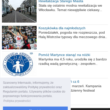
Rewitalizacja Starego Miasta
Stała się ostatnio modna rewitalizacja we
Włocławku. Temat niewątpliwie ciekawy...
Koszykówka dla najmłodszych
Poniedziałek, pogoda nie rozpieszcza, pod
Halą Mistrzów typowy dla meczowego dnia..
Pomóż Martynce stanąć na nóżki
Martynka ma 4,5 roku, urodziła się z bardzo
rzadką wadą genetyczną - zespołem..
Polska moich marzeń cz.6
Szanowny Internauto, informujemy, że
Nadszedł kres moich marzeń. Kampania
zaktualizowaliśmy Politykę prywatności oraz
wyborcza czyli niecodzienny festiwal
Regulamin portalu. Używamy plików cookie do
obietnic,..
poprawnego funkcjonowania portalu.
Polityka prywatności