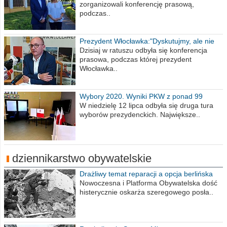
zorganizowali konferencję prasową,
podczas..
Prezydent Włocławka:"Dyskutujmy, ale nie
obrażajmy się”
Dzisiaj w ratuszu odbyła się konferencja
prasowa, podczas której prezydent
Włocławka..
Wybory 2020. Wyniki PKW z ponad 99
procent obwodów
W niedzielę 12 lipca odbyła się druga tura
wyborów prezydenckich. Największe..
dziennikarstwo obywatelskie
Drażliwy temat reparacji a opcja berlińska
Nowoczesna i Platforma Obywatelska dość
histerycznie oskarża szeregowego posła..