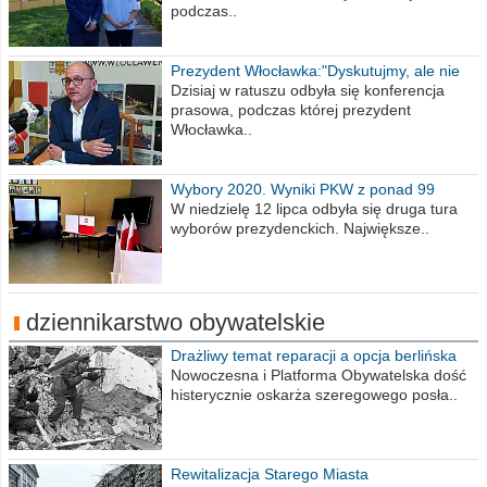
podczas..
Prezydent Włocławka:"Dyskutujmy, ale nie
obrażajmy się”
Dzisiaj w ratuszu odbyła się konferencja
prasowa, podczas której prezydent
Włocławka..
Wybory 2020. Wyniki PKW z ponad 99
procent obwodów
W niedzielę 12 lipca odbyła się druga tura
wyborów prezydenckich. Największe..
dziennikarstwo obywatelskie
Drażliwy temat reparacji a opcja berlińska
Nowoczesna i Platforma Obywatelska dość
histerycznie oskarża szeregowego posła..
Rewitalizacja Starego Miasta