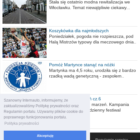
Stała się ostatnio modna rewitalizacja we
Włocławku. Temat niewątpliwie ciekawy...
Koszykówka dla najmłodszych
Poniedziałek, pogoda nie rozpieszcza, pod
Halą Mistrzów typowy dla meczowego dnia..
Pomóż Martynce stanąć na nóżki
Martynka ma 4,5 roku, urodziła się z bardzo
rzadką wadą genetyczną - zespołem..
Polska moich marzeń cz.6
Szanowny Internauto, informujemy, że
Nadszedł kres moich marzeń. Kampania
zaktualizowaliśmy Politykę prywatności oraz
wyborcza czyli niecodzienny festiwal
Regulamin portalu. Używamy plików cookie do
obietnic,..
poprawnego funkcjonowania portalu.
Polityka prywatności
Akceptuję
© 2007-2026 Włocławski Portal informacyjny
Regulamin serwisu