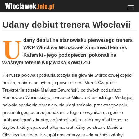
Udany debiut trenera Włocłavii
U
dany debiut na stanowisku pierwszego trenera
WKP Włocłavii Włocławek zanotował Henryk
Kafarski - jego podopieczni pokonali na
właśnym terenie Kujawiaka Kowal 2:0.
Pierwsza połowa spotkania toczyła się głównie w środkowej części
boiska, a nieliczne sytuacje pewnie bronił Marek Czaplicki.
Trzykrotnie strzelał Mariusz Gawroński, po dwóch podaniach
Radosława Wucińskiego, i wrzutce Miłosza Krusińskiego. W dugiej
połowie spotkania obraz gry nie uległ zmianie, przewagę w polu
posiadali gospodarze jednak nic z tego nie wynikało, a goście
próbowali grać z kontry, po jednej z nich problemy miał Ireneusz
Szylbert który sparował piłkę na rzut różny po strzale Daniela
Olejniczaka. Jednak zespół gospodarzy przełamał się i zdobył