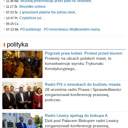
Wczoraj przechodząc przez park na Słodowie..
11:38 Nd.
Wszystko umiera
11:17 Śr.
z gniazdami ptaków Na żytniej obok..
07:23 Śr.
Czytaliście już :..
12:47 Pt.
..
05:15 Cz.
PO politologii . PO remontowcu Wojtkowskim mamy..
07:13 Wt.
polityka
Pogrzeb praw kobiet. Protest przed biurem
poselskim PiS
Protesty na ulicach polskich miast, to
konsekwencje wyroku Trybunału
Konstytucyjnego,..
Radni PiS o wnioskach do budżetu miasta
na 2021 rok
28 września radni Prawa i Sprawiedliwości
zorganizowali konferencję prasową,
podczas..
Radni Lewicy apelują do biskupa A.
Wiesława Meringa
Dziś pod Pałacem Biskupim radni Lewicy
zorganizowali konferencję prasową,