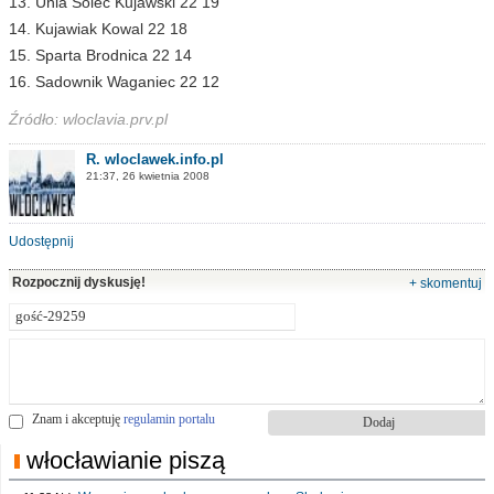
13. Unia Solec Kujawski 22 19
14. Kujawiak Kowal 22 18
15. Sparta Brodnica 22 14
16. Sadownik Waganiec 22 12
Źródło: wloclavia.prv.pl
R. wloclawek.info.pl
21:37, 26 kwietnia 2008
Udostępnij
Rozpocznij dyskusję!
+ skomentuj
Znam i akceptuję
regulamin portalu
włocławianie piszą