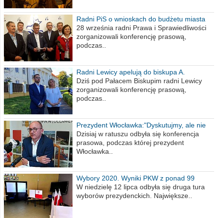
Radni PiS o wnioskach do budżetu miasta
na 2021 rok
28 września radni Prawa i Sprawiedliwości
zorganizowali konferencję prasową,
podczas..
Radni Lewicy apelują do biskupa A.
Wiesława Meringa
Dziś pod Pałacem Biskupim radni Lewicy
zorganizowali konferencję prasową,
podczas..
Prezydent Włocławka:"Dyskutujmy, ale nie
obrażajmy się”
Dzisiaj w ratuszu odbyła się konferencja
prasowa, podczas której prezydent
Włocławka..
Wybory 2020. Wyniki PKW z ponad 99
procent obwodów
W niedzielę 12 lipca odbyła się druga tura
wyborów prezydenckich. Największe..