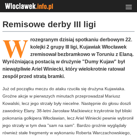
Remisowe derby III ligi
W
rozegranym dzisiaj spotkaniu derbowym 22.
kolejki 2 grupy III ligi, Kujawiak Włocławek
zremisował bezbramkowo w Toruniu z Elaną.
Wyróżniającą postacią w drużynie "Dumy Kujaw" był
niewątpliwie Ariel Winiecki, który wielokrotnie ratował
zespół przed stratą bramki.
Już od początku meczu do ataku rzuciła się drużyna Kujawiaka.
Groźne akcje w pierwszych minutach przeprowadzał Mariusz
Kowalski, lecz jego strzały były niecelne. Następnie do głosu doszli
zawodnicy Elany. 38-letni Jarosław Maćkiewicz trzykrotnie był bliski
pokonania golkipera Włocławian, lecz Ariel Winiecki pewnie wybronił
jego strzały w tym dwa "sam na sam". Bardzo groźnie wyglądały
również stałe fregmenty w wykonaniu Roberta Warczachowskiego,