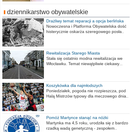
dziennikarstwo obywatelskie
Drażliwy temat reparacji a opcja berlińska
Nowoczesna i Platforma Obywatelska dość
histerycznie oskarża szeregowego posła..
Rewitalizacja Starego Miasta
Stała się ostatnio modna rewitalizacja we
Włocławku. Temat niewątpliwie ciekawy...
Koszykówka dla najmłodszych
Poniedziałek, pogoda nie rozpieszcza, pod
Halą Mistrzów typowy dla meczowego dnia..
Pomóż Martynce stanąć na nóżki
Martynka ma 4,5 roku, urodziła się z bardzo
rzadką wadą genetyczną - zespołem..