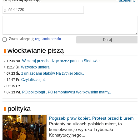
Rozpocznij dyskusję!
+ skomentuj
Znam i akceptuję
regulamin portalu
włocławianie piszą
Wczoraj przechodząc przez park na Słodowie..
11:38 Nd.
Wszystko umiera
11:17 Śr.
z gniazdami ptaków Na żytniej obok..
07:23 Śr.
Czytaliście już :..
12:47 Pt.
..
05:15 Cz.
PO politologii . PO remontowcu Wojtkowskim mamy..
07:13 Wt.
polityka
Pogrzeb praw kobiet. Protest przed biurem
poselskim PiS
Protesty na ulicach polskich miast, to
konsekwencje wyroku Trybunału
Konstytucyjnego,..