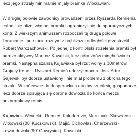
lecz jego strzały minimalnie mijały bramkę Włocławian.
W drugiej połowie zawodnicy prowadzeni przez Ryszarda Remienia
cofneli się bliżej własnej bramki i ograniczyli się do sporadycznych
kontr. Z większym animuszem rozpoczęli tą druga połowe
Torunianie i po rzucie rożnym z najbliższej odległości przestrzelił
Robert Warczachowski. Po jednej z kontr bliski strzelenia bramki był
bardzo aktywny Mariusz Kowalski, lecz piłka znów minęła światło
bramki. Następną szansą Kujawiaka był rzut wolny z 30metrów.
Grający trener - Ryszard Remień uderzył mocno , lecz Artur
Gajewski był dobrze ustawiony i nie miał problemu z obrona tego
strzału. W końcówce do desperackich ataków rzucili się gospodarze,
lecz dobrze spisująca się obrona dowiozła do końca meczu
bezbramkowy remis.
Kujawiak:
Winiecki - Remień, Kaluderović, Marciniak, Skowroński -
Witkowski (80' Kuczkowski), Majić, Cichowlas, Charzewski -
Lewandowski (90' Gawrysiak), Kowalski.