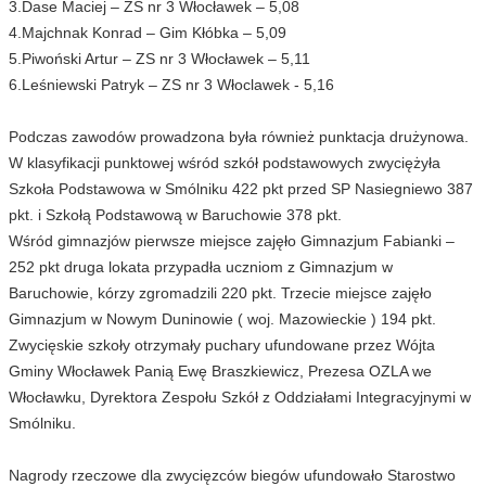
3.Dase Maciej – ZS nr 3 Włocławek – 5,08
4.Majchnak Konrad – Gim Kłóbka – 5,09
5.Piwoński Artur – ZS nr 3 Włocławek – 5,11
6.Leśniewski Patryk – ZS nr 3 Włoclawek - 5,16
Podczas zawodów prowadzona była również punktacja drużynowa.
W klasyfikacji punktowej wśród szkół podstawowych zwyciężyła
Szkoła Podstawowa w Smólniku 422 pkt przed SP Nasiegniewo 387
pkt. i Szkołą Podstawową w Baruchowie 378 pkt.
Wśród gimnazjów pierwsze miejsce zajęło Gimnazjum Fabianki –
252 pkt druga lokata przypadła uczniom z Gimnazjum w
Baruchowie, kórzy zgromadzili 220 pkt. Trzecie miejsce zajęło
Gimnazjum w Nowym Duninowie ( woj. Mazowieckie ) 194 pkt.
Zwycięskie szkoły otrzymały puchary ufundowane przez Wójta
Gminy Włocławek Panią Ewę Braszkiewicz, Prezesa OZLA we
Włocławku, Dyrektora Zespołu Szkół z Oddziałami Integracyjnymi w
Smólniku.
Nagrody rzeczowe dla zwycięzców biegów ufundowało Starostwo