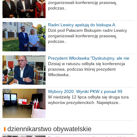
zorganizowali konferencję prasową,
podczas..
Radni Lewicy apelują do biskupa A.
Wiesława Meringa
Dziś pod Pałacem Biskupim radni Lewicy
zorganizowali konferencję prasową,
podczas..
Prezydent Włocławka:"Dyskutujmy, ale nie
obrażajmy się”
Dzisiaj w ratuszu odbyła się konferencja
prasowa, podczas której prezydent
Włocławka..
Wybory 2020. Wyniki PKW z ponad 99
procent obwodów
W niedzielę 12 lipca odbyła się druga tura
wyborów prezydenckich. Największe..
dziennikarstwo obywatelskie