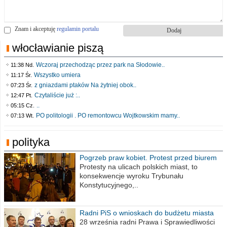
Znam i akceptuję
regulamin portalu
włocławianie piszą
Wczoraj przechodząc przez park na Słodowie..
11:38 Nd.
Wszystko umiera
11:17 Śr.
z gniazdami ptaków Na żytniej obok..
07:23 Śr.
Czytaliście już :..
12:47 Pt.
..
05:15 Cz.
PO politologii . PO remontowcu Wojtkowskim mamy..
07:13 Wt.
polityka
Pogrzeb praw kobiet. Protest przed biurem
poselskim PiS
Protesty na ulicach polskich miast, to
konsekwencje wyroku Trybunału
Konstytucyjnego,..
Radni PiS o wnioskach do budżetu miasta
na 2021 rok
28 września radni Prawa i Sprawiedliwości