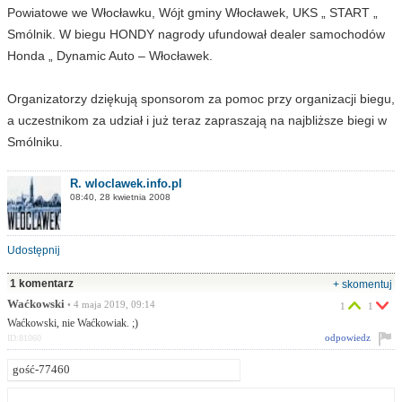
Powiatowe we Włocławku, Wójt gminy Włocławek, UKS „ START „
Smólnik. W biegu HONDY nagrody ufundował dealer samochodów
Honda „ Dynamic Auto – Włocławek.
Organizatorzy dziękują sponsorom za pomoc przy organizacji biegu,
a uczestnikom za udział i już teraz zapraszają na najbliższe biegi w
Smólniku.
R. wloclawek.info.pl
08:40, 28 kwietnia 2008
Udostępnij
1 komentarz
+ skomentuj
Waćkowski
• 4 maja 2019, 09:14
1
1
Waćkowski, nie Waćkowiak. ;)
odpowiedz
ID:81060