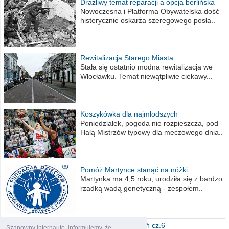
Drażliwy temat reparacji a opcja berlińska
Nowoczesna i Platforma Obywatelska dość
histerycznie oskarża szeregowego posła..
Rewitalizacja Starego Miasta
Stała się ostatnio modna rewitalizacja we
Włocławku. Temat niewątpliwie ciekawy...
Koszykówka dla najmłodszych
Poniedziałek, pogoda nie rozpieszcza, pod
Halą Mistrzów typowy dla meczowego dnia..
Pomóż Martynce stanąć na nóżki
Martynka ma 4,5 roku, urodziła się z bardzo
rzadką wadą genetyczną - zespołem..
Polska moich marzeń cz.6
Szanowny Internauto, informujemy, że