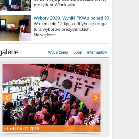
prezydent Włocławka..
Wybory 2020. Wyniki PKW z ponad 99
procent obwodów
W niedzielę 12 lipca odbyła się druga
tura wyborów prezydenckich.
Największe..
galerie
Wydarzenia
Sport
Internautów
Sylwester Hotel Młyn 31.12.2018
Sylwester Miejski 31.12.2018
Sylwester Loft 31.12.2018
Loft 05.01.2019
Sylwester Podgrodzie 31.12.2018
Sylwester Pensjonat Michelin 31.12.2018