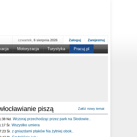
czwartek,
6 sierpnia 2026
Zaloguj
Zarejestruj
kacja
Motoryzacja
Turystyka
Pracuj.pl
włocławianie piszą
Załóż nowy temat
Wczoraj przechodząc przez park na Słodowie..
1:38 Nd.
Wszystko umiera
1:17 Śr.
z gniazdami ptaków Na żytniej obok..
7:23 Śr.