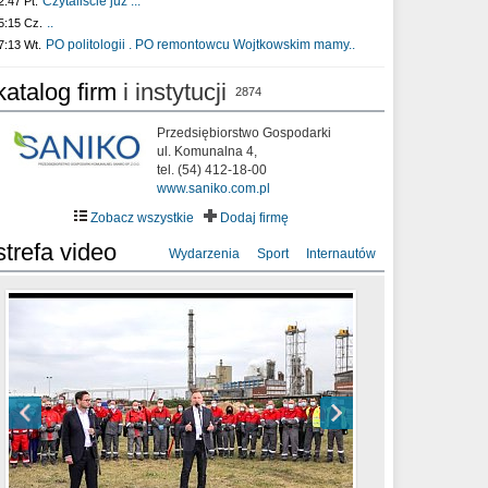
Czytaliście już :..
2:47 Pt.
..
5:15 Cz.
PO politologii . PO remontowcu Wojtkowskim mamy..
7:13 Wt.
katalog firm
i instytucji
2874
Przedsiębiorstwo Gospodarki
ul. Komunalna 4,
tel. (54) 412-18-00
www.saniko.com.pl
Zobacz wszystkie
Dodaj firmę
strefa video
Wydarzenia
Sport
Internautów
sixf33t .Last Year DRONE FOOTAGE
XXIII Sesja Rady Miasta Włocławek VIII
Ni To Ponk - W oczach mamy strach
Włocławek
kadencji w dniu 09.06.2020 r.