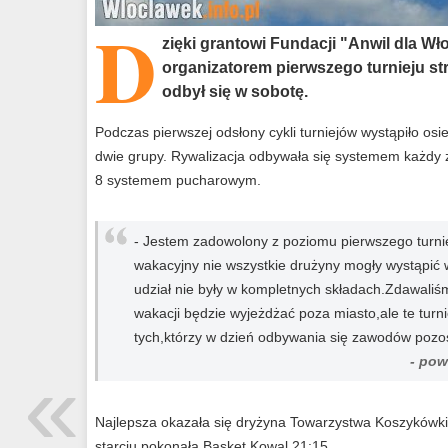
D
zięki grantowi Fundacji "Anwil dla 
organizatorem pierwszego turnieju st
odbył się w sobotę.
Podczas pierwszej odsłony cykli turniejów wystąpiło osi
dwie grupy. Rywalizacja odbywała się systemem każdy z
8 systemem pucharowym.
- Jestem zadowolony z poziomu pierwszego turnie
wakacyjny nie wszystkie drużyny mogły wystąpić w
udział nie były w kompletnych składach.Zdawaliś
wakacji będzie wyjeżdżać poza miasto,ale te turn
tych,którzy w dzień odbywania się zawodów pozo
«
- pow
Najlepsza okazała się dryżyna Towarzystwa Koszykówki
starciu pokonała Basket Kowal 21:15.