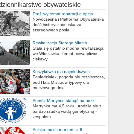
dziennikarstwo obywatelskie
Drażliwy temat reparacji a opcja
berlińska
Nowoczesna i Platforma Obywatelska
dość histerycznie oskarża
szeregowego posła..
Rewitalizacja Starego Miasta
Stała się ostatnio modna rewitalizacja
we Włocławku. Temat niewątpliwie
ciekawy...
Koszykówka dla najmłodszych
Poniedziałek, pogoda nie rozpieszcza,
pod Halą Mistrzów typowy dla
meczowego dnia..
Pomóż Martynce stanąć na nóżki
Martynka ma 4,5 roku, urodziła się z
bardzo rzadką wadą genetyczną -
zespołem..
Polska moich marzeń cz.6