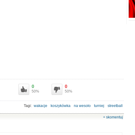
0
0
50%
50%
Tagi:
wakacje
koszykówka
na wesoło
turniej
streetball
+ skomentuj