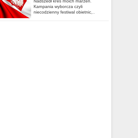
Nadszedł kres moich marzeń.
Kampania wyborcza czyli
niecodzienny festiwal obietnic,..