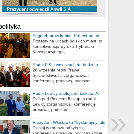
TOP 10 przechwytów Anwilu Włocławek
TOP 5 rzutów Anwilu Włocławek w BCL
Prezydent odwiedził Anwil S.A
w EBL w sezonie 2019/2020
w sezonie 2019/2020
polityka
Pogrzeb praw kobiet. Protest przed
biurem poselskim PiS
Protesty na ulicach polskich miast, to
konsekwencje wyroku Trybunału
Konstytucyjnego,..
Radni PiS o wnioskach do budżetu
miasta na 2021 rok
28 września radni Prawa i
Sprawiedliwości zorganizowali
konferencję prasową, podczas..
Radni Lewicy apelują do biskupa A.
Wiesława Meringa
Dziś pod Pałacem Biskupim radni
Lewicy zorganizowali konferencję
»
prasową, podczas..
Prezydent Włocławka:"Dyskutujmy, ale
nie obrażajmy się”
Dzisiaj w ratuszu odbyła się
konferencja prasowa, podczas której