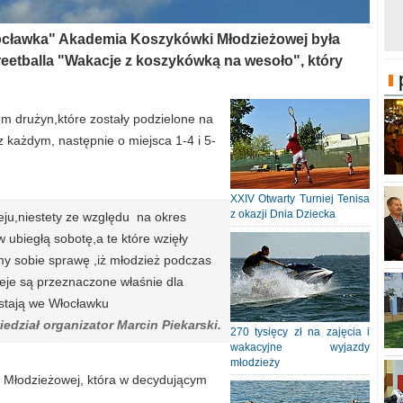
Włocławka" Akademia Koszykówki Młodzieżowej była
reetballa "Wakacje z koszykówką na wesoło", który
em drużyn,które zostały podzielone na
 każdym, następnie o miejsca 1-4 i 5-
XXIV Otwarty Turniej Tenisa
z okazji Dnia Dziecka
ju,niestety ze względu na okres
 ubiegłą sobotę,a te które wzięły
my sobie sprawę ,iż młodzież podczas
ieje są przeznaczone właśnie dla
stają we Włocławku
iedział organizator Marcin Piekarski.
270 tysięcy zł na zajęcia i
wakacyjne wyjazdy
młodzieży
 Młodzieżowej, która w decydującym