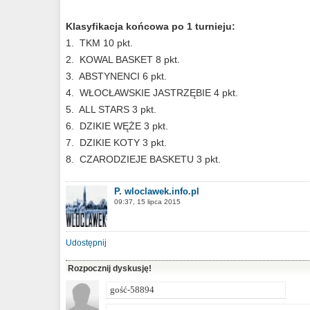
Klasyfikacja końcowa po 1 turnieju:
1. TKM 10 pkt.
2. KOWAL BASKET 8 pkt.
3. ABSTYNENCI 6 pkt.
4. WŁOCŁAWSKIE JASTRZĘBIE 4 pkt.
5. ALL STARS 3 pkt.
6. DZIKIE WĘŻE 3 pkt.
7. DZIKIE KOTY 3 pkt.
8. CZARODZIEJE BASKETU 3 pkt.
P. wloclawek.info.pl
09:37, 15 lipca 2015
Udostępnij
Rozpocznij dyskusję!