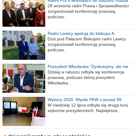
Radni PiS o wnioskach do budżetu miasta
na 2021 rok
28 września radni Prawa i Sprawiedliwości
zorganizowali konferencję prasową,
podczas..
Radni Lewicy apelują do biskupa A.
Wiesława Meringa
Dziś pod Pałacem Biskupim radni Lewicy
zorganizowali konferencję prasową,
podczas..
Prezydent Włocławka:"Dyskutujmy, ale nie
obrażajmy się”
Dzisiaj w ratuszu odbyła się konferencja
prasowa, podczas której prezydent
Włocławka..
Wybory 2020. Wyniki PKW z ponad 99
procent obwodów
W niedzielę 12 lipca odbyła się druga tura
wyborów prezydenckich. Największe..