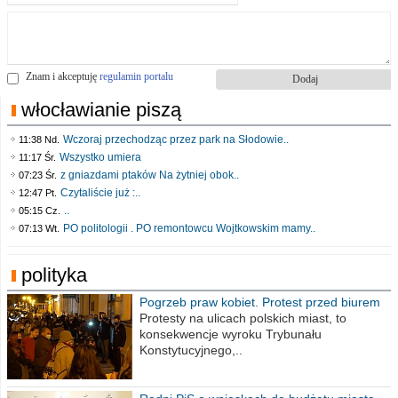
Znam i akceptuję
regulamin portalu
włocławianie piszą
Wczoraj przechodząc przez park na Słodowie..
11:38 Nd.
Wszystko umiera
11:17 Śr.
z gniazdami ptaków Na żytniej obok..
07:23 Śr.
Czytaliście już :..
12:47 Pt.
..
05:15 Cz.
PO politologii . PO remontowcu Wojtkowskim mamy..
07:13 Wt.
polityka
Pogrzeb praw kobiet. Protest przed biurem
poselskim PiS
Protesty na ulicach polskich miast, to
konsekwencje wyroku Trybunału
Konstytucyjnego,..