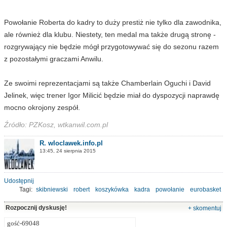
Powołanie Roberta do kadry to duży prestiż nie tylko dla zawodnika,
ale również dla klubu. Niestety, ten medal ma także drugą stronę -
rozgrywający nie będzie mógł przygotowywać się do sezonu razem
z pozostałymi graczami Anwilu.
Ze swoimi reprezentacjami są także Chamberlain Oguchi i David
Jelinek, więc trener Igor Milicić będzie miał do dyspozycji naprawdę
mocno okrojony zespół.
Źródło: PZKosz, wtkanwil.com.pl
R. wloclawek.info.pl
13:45, 24 sierpnia 2015
Udostępnij
Tagi:
skibniewski
robert
koszykówka
kadra
powołanie
eurobasket
2015
rozgrywający
Rozpocznij dyskusję!
+ skomentuj