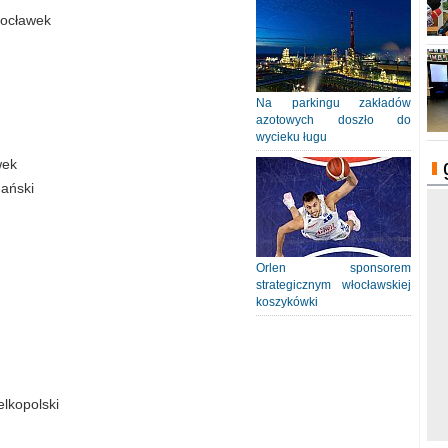
łocławek
Na parkingu zakładów
azotowych doszło do
wycieku ługu
wek
dański
Orlen sponsorem
strategicznym włocławskiej
koszykówki
lkopolski