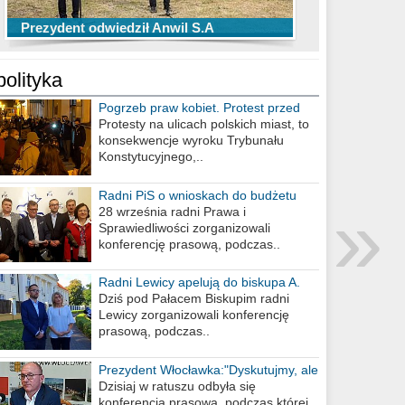
TOP 10 przechwytów Anwilu Włocławek
TOP 5 rzutów Anwilu Włocławek w BCL
Prezydent odwiedził Anwil S.A
w EBL w sezonie 2019/2020
w sezonie 2019/2020
polityka
Pogrzeb praw kobiet. Protest przed
biurem poselskim PiS
Protesty na ulicach polskich miast, to
konsekwencje wyroku Trybunału
Konstytucyjnego,..
Radni PiS o wnioskach do budżetu
»
miasta na 2021 rok
28 września radni Prawa i
Sprawiedliwości zorganizowali
konferencję prasową, podczas..
Radni Lewicy apelują do biskupa A.
Wiesława Meringa
Dziś pod Pałacem Biskupim radni
Lewicy zorganizowali konferencję
prasową, podczas..
Prezydent Włocławka:"Dyskutujmy, ale
nie obrażajmy się”
Dzisiaj w ratuszu odbyła się
konferencja prasowa, podczas której