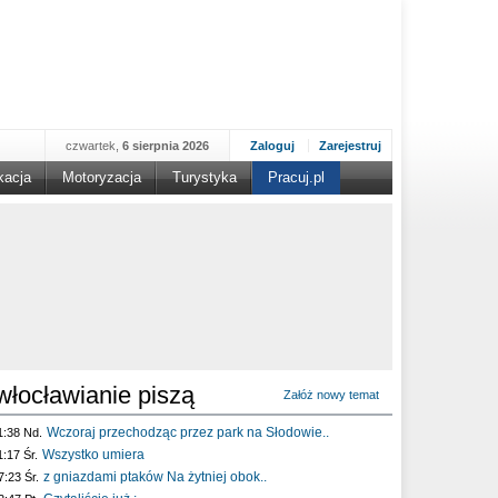
czwartek,
6 sierpnia 2026
Zaloguj
Zarejestruj
kacja
Motoryzacja
Turystyka
Pracuj.pl
włocławianie piszą
Załóż nowy temat
Wczoraj przechodząc przez park na Słodowie..
1:38 Nd.
Wszystko umiera
1:17 Śr.
z gniazdami ptaków Na żytniej obok..
7:23 Śr.