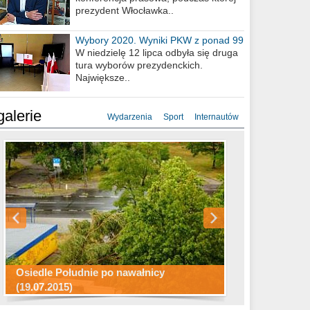
prezydent Włocławka..
Wybory 2020. Wyniki PKW z ponad 99
procent obwodów
W niedzielę 12 lipca odbyła się druga
tura wyborów prezydenckich.
Największe..
galerie
Wydarzenia
Sport
Internautów
Konkurs fotograficzny "Co to za
Miasto kładzie się do snu .
miejsca"
Ścieżka rowerowa w naszym mieście
Osiedle Południe po nawałnicy
(19.07.2015)
Wizytówka Włocławka
polowanie wigilijne 2014