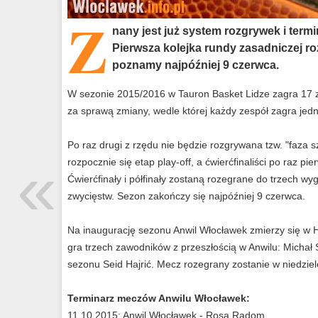
Z
nany jest już system rozgrywek i termi
Pierwsza kolejka rundy zasadniczej ro
poznamy najpóźniej 9 czerwca.
W sezonie 2015/2016 w Tauron Basket Lidze zagra 17 z
za sprawą zmiany, wedle której każdy zespół zagra jedn
Po raz drugi z rzędu nie będzie rozgrywana tzw. "faza 
«
rozpocznie się etap play-off, a ćwierćfinaliści po raz pie
Ćwierćfinały i półfinały zostaną rozegrane do trzech wy
zwycięstw. Sezon zakończy się najpóźniej 9 czerwca.
Na inaugurację sezonu Anwil Włocławek zmierzy się w 
gra trzech zawodników z przeszłością w Anwilu: Michał 
sezonu Seid Hajrić. Mecz rozegrany zostanie w niedziel
Terminarz meczów Anwilu Włocławek:
11.10.2015: Anwil Włocławek - Rosa Radom