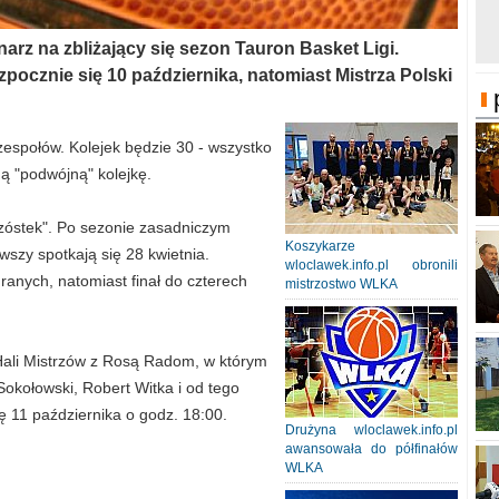
narz na zbliżający się sezon Tauron Basket Ligi.
zpocznie się 10 października, natomiast Mistrza Polski
espołów. Kolejek będzie 30 - wszystko
ą "podwójną" kolejkę.
szóstek". Po sezonie zasadniczym
Koszykarze
rwszy spotkają się 28 kwietnia.
wloclawek.info.pl obronili
granych, natomiast finał do czterech
mistrzostwo WLKA
Hali Mistrzów z Rosą Radom, w którym
Sokołowski, Robert Witka i od tego
ę 11 października o godz. 18:00.
Drużyna wloclawek.info.pl
awansowała do półfinałów
WLKA