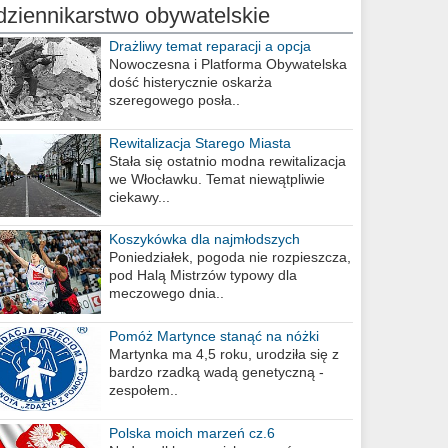
dziennikarstwo obywatelskie
Drażliwy temat reparacji a opcja
berlińska
Nowoczesna i Platforma Obywatelska
dość histerycznie oskarża
szeregowego posła..
Rewitalizacja Starego Miasta
Stała się ostatnio modna rewitalizacja
we Włocławku. Temat niewątpliwie
ciekawy...
Koszykówka dla najmłodszych
Poniedziałek, pogoda nie rozpieszcza,
pod Halą Mistrzów typowy dla
meczowego dnia..
Pomóż Martynce stanąć na nóżki
Martynka ma 4,5 roku, urodziła się z
bardzo rzadką wadą genetyczną -
zespołem..
Polska moich marzeń cz.6