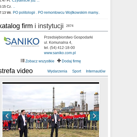
Czytaliście już :..
2:47 Pt.
..
5:15 Cz.
PO politologii . PO remontowcu Wojtkowskim mamy..
7:13 Wt.
katalog firm
i instytucji
2874
Przedsiębiorstwo Gospodarki
ul. Komunalna 4,
tel. (54) 412-18-00
www.saniko.com.pl
Zobacz wszystkie
Dodaj firmę
strefa video
Wydarzenia
Sport
Internautów
sixf33t .Last Year DRONE FOOTAGE
XXIII Sesja Rady Miasta Włocławek VIII
Ni To Ponk - W oczach mamy strach
Włocławek
kadencji w dniu 09.06.2020 r.