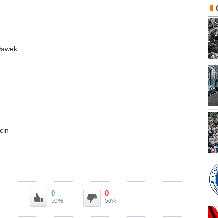
cławek
cin
0
0
50%
50%