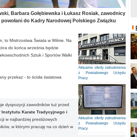
wski, Barbara Gołębiewska i Łukasz Rosiak, zawodnicy
li powołani do Kadry Narodowej Polskiego Związku
, to Mistrzostwa Świata w Wilnie. Na
 która do końca września będzie
ekowschodnich Sztuk i Sportów Walki
Aktualne oferty zatrudnienia
z Powiatowego Urzędu
y przekaz - to ścisła światowa
Pracy
je dyspozycji zawodników tuż przed
 Instytutu Karate Tradycyjnego i
Aktualne oferty zatrudnienia
cji w najbardziej prestiżowych
z Powiatowego Urzędu
ków, w którymi pracuję na co dzień w
Pracy