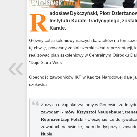
R
adosław Dykczyński, Piotr Dzierżano
Instytutu Karate Tradycyjnego, zosta
Karate.
Główny cel szkoleniowy naszych karateków na ten sezon
tę chwilę, powołany został szeroki skład reprezentacji,
«
realizować plan szkoleniowy w Centralnym Ośrodku Dal
"Dojo Stara Wieś".
Obecność zawodników IKT w Kadrze Narodowej daje jasn
czołówka.
Z czyich usług skorzystamy w Genewie, zadecydu
zawodami
- mówi Krzysztof Neugebauer, trener
Reprezentacji Polski
- Cieszę się, że do rywaliza
zawodach na świecie, mam do dyspozycji zawodni
klubie.