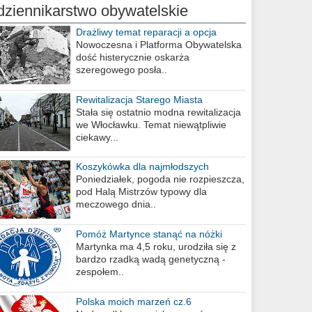
dziennikarstwo obywatelskie
Drażliwy temat reparacji a opcja
berlińska
Nowoczesna i Platforma Obywatelska
dość histerycznie oskarża
szeregowego posła..
Rewitalizacja Starego Miasta
Stała się ostatnio modna rewitalizacja
we Włocławku. Temat niewątpliwie
ciekawy...
Koszykówka dla najmłodszych
Poniedziałek, pogoda nie rozpieszcza,
pod Halą Mistrzów typowy dla
meczowego dnia..
Pomóż Martynce stanąć na nóżki
Martynka ma 4,5 roku, urodziła się z
bardzo rzadką wadą genetyczną -
zespołem..
Polska moich marzeń cz.6