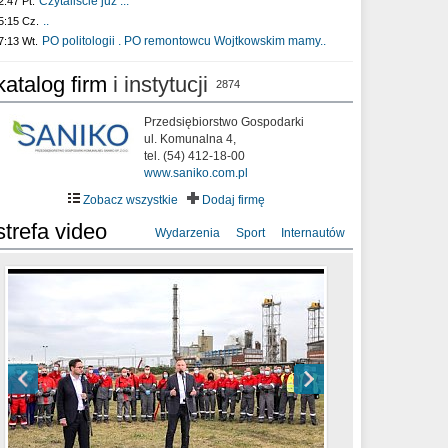
Czytaliście już :..
2:47 Pt.
..
5:15 Cz.
PO politologii . PO remontowcu Wojtkowskim mamy..
7:13 Wt.
katalog firm
i instytucji
2874
Przedsiębiorstwo Gospodarki
ul. Komunalna 4,
tel. (54) 412-18-00
www.saniko.com.pl
Zobacz wszystkie
Dodaj firmę
strefa video
Wydarzenia
Sport
Internautów
sixf33t .Last Year DRONE FOOTAGE
XXIII Sesja Rady Miasta Włocławek VIII
Ni To Ponk - W oczach mamy strach
Włocławek
kadencji w dniu 09.06.2020 r.