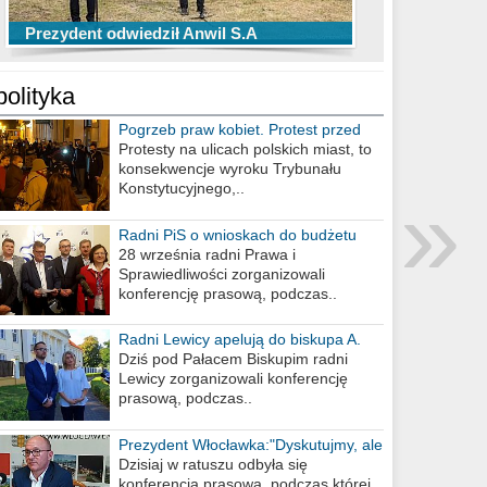
TOP 10 przechwytów Anwilu Włocławek
TOP 5 rzutów Anwilu Włocławek w BCL
Prezydent odwiedził Anwil S.A
w EBL w sezonie 2019/2020
w sezonie 2019/2020
polityka
Pogrzeb praw kobiet. Protest przed
biurem poselskim PiS
Protesty na ulicach polskich miast, to
konsekwencje wyroku Trybunału
»
Konstytucyjnego,..
Radni PiS o wnioskach do budżetu
miasta na 2021 rok
28 września radni Prawa i
Sprawiedliwości zorganizowali
konferencję prasową, podczas..
Radni Lewicy apelują do biskupa A.
Wiesława Meringa
Dziś pod Pałacem Biskupim radni
Lewicy zorganizowali konferencję
prasową, podczas..
Prezydent Włocławka:"Dyskutujmy, ale
nie obrażajmy się”
Dzisiaj w ratuszu odbyła się
konferencja prasowa, podczas której