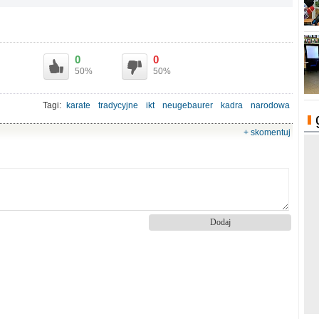
0
0
50%
50%
Tagi:
karate
tradycyjne
ikt
neugebaurer
kadra
narodowa
powołania
+ skomentuj