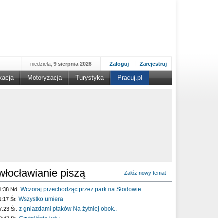
niedziela,
9 sierpnia 2026
Zaloguj
Zarejestruj
kacja
Motoryzacja
Turystyka
Pracuj.pl
włocławianie piszą
Załóż nowy temat
Wczoraj przechodząc przez park na Słodowie..
1:38 Nd.
Wszystko umiera
1:17 Śr.
z gniazdami ptaków Na żytniej obok..
7:23 Śr.