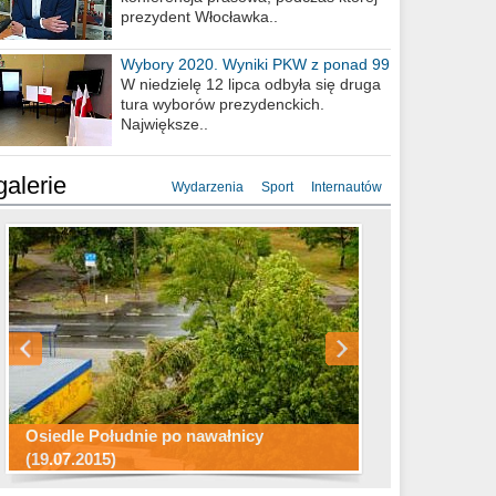
prezydent Włocławka..
Wybory 2020. Wyniki PKW z ponad 99
procent obwodów
W niedzielę 12 lipca odbyła się druga
tura wyborów prezydenckich.
Największe..
galerie
Wydarzenia
Sport
Internautów
Konkurs fotograficzny "Co to za
Miasto kładzie się do snu .
miejsca"
Ścieżka rowerowa w naszym mieście
Osiedle Południe po nawałnicy
(19.07.2015)
Wizytówka Włocławka
polowanie wigilijne 2014