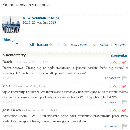
Zapraszamy do słuchania!
R. wloclawek.info.pl
10:12, 23 września 2015
Udostępnij
Tagi:
anwil
transmisje
relacje
koszykówka
spotkania
rozgrywki
szaradowski
5 komentarzy
+ skomentuj
Rotek
• 23 września 2015, 14:42
1
1
Dobra sprawa. Cieszę się że będą transmisje a jeszcze bardziej będę się cieszył z
wygranych Anwilu. Pozdrowienia dla pana Szaradowskiego!
odpowiedz
ID:63824
kibic
• 24 września 2015, 10:53
1
1
fajnie komentuje i super ze jest mozliwosc sluchania - najwazniejsze ze na telefonie mozna
sluchac jadac samochodem jak kiedys zza czasów Radia W - duzy plus :) GO ANWIL!!
odpowiedz
ID:63838
gość-14326
• 24 września 2015, 16:41
1
1
Pamiętacie Radio " W " i fantastyczne pełne pasji transmisje prowadzone przez Pana
Redaktora Jerzego Polaka?, niestety nie ma go już pośród nas.
odpowiedz
ID:63842