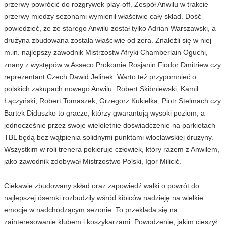
przerwy powrócić do rozgrywek play-off. Zespół Anwilu w trakcie
przerwy miedzy sezonami wymienił właściwie cały skład. Dość
powiedzieć, że ze starego Anwilu został tylko Adrian Warszawski, a
drużyna zbudowana została właściwie od zera. Znaleźli się w niej
m.in. najlepszy zawodnik Mistrzostw Afryki Chamberlain Oguchi,
znany z występów w Asseco Prokomie Rosjanin Fiodor Dmitriew czy
reprezentant Czech Dawid Jelinek. Warto też przypomnieć o
polskich zakupach nowego Anwilu. Robert Skibniewski, Kamil
Łączyński, Robert Tomaszek, Grzegorz Kukiełka, Piotr Stelmach czy
Bartek Diduszko to gracze, którzy gwarantują wysoki poziom, a
jednocześnie przez swoje wieloletnie doświadczenie na parkietach
TBL będą bez wątpienia solidnymi punktami włocławskiej drużyny.
Wszystkim w roli trenera pokieruje człowiek, który razem z Anwilem,
jako zawodnik zdobywał Mistrzostwo Polski, Igor Milicić.
Ciekawie zbudowany skład oraz zapowiedź walki o powrót do
najlepszej ósemki rozbudziły wśród kibiców nadzieję na wielkie
emocje w nadchodzącym sezonie. To przekłada się na
zainteresowanie klubem i koszykarzami. Powodzenie, jakim cieszył