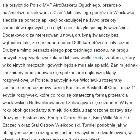
się przylot do Polski MVP AfroBasketu Oguchiego, przerosło
najśmielsze oczekiwania. Część kibiców jego podróż do Włocławka
śledziła za pomocą aplikacji pokazującej na żywo przeloty
samolotów rejsowych, co chyba nie zdążyło się nigdy wcześniej.
Dodatkowo o zainteresowaniu nową drużyną świadczy bez
wątpienia fakt, że sprzedano ponad 800 karnetów na cały sezon.
Drużyna mimo beznadziejnego poprzedniego sezonu, na progu
nowych rozgrywek uzyskała od kibiców wielki
kredyt
zaufania, który
w kolejnych meczach ligowych będzie musiała spłacić. Zanim jednak
zaczniemy emocjonować się spotkaniami najlepszej klasy
rozgrywkowej w Polsce, tradycyjnie we Włocławku rozegrany
zostanie przedsezonowy turniej Kasztelan Basketball Cup. To już 11
edycja rozgrywek, które co roku są ostateczną formą przetarcia
włocławskich Rottweilerów przed zbliżającym się sezonem. W tym
roku obok gospodarzy turnieju do udziału zaproszone zostały trzy
drużyny z Ekstraklasy: Energa Czarni Słupsk, King Wilki Morskie
Szczecin oraz Stal Ostrów Wielkopolski. Turniej podobnie jak w
ubiegłym sezonie rozegrany zostanie w systemie dwudniowym, w
piątek półfinały, w sobotę mecz o 3 miejsce i finał.