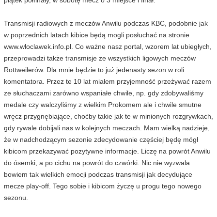
Transmisji radiowych z meczów Anwilu podczas KBC, podobnie jak
w poprzednich latach kibice będą mogli posłuchać na stronie
www.wloclawek.info.pl. Co ważne nasz portal, wzorem lat ubiegłych,
przeprowadzi także transmisje ze wszystkich ligowych meczów
Rottweilerów. Dla mnie będzie to już jedenasty sezon w roli
komentatora. Przez te 10 lat miałem przyjemność przeżywać razem
ze słuchaczami zarówno wspaniałe chwile, np. gdy zdobywaliśmy
medale czy walczyliśmy z wielkim Prokomem ale i chwile smutne
wręcz przygnębiające, choćby takie jak te w minionych rozgrywkach,
gdy rywale dobijali nas w kolejnych meczach. Mam wielką nadzieje,
że w nadchodzącym sezonie zdecydowanie częściej będę mógł
kibicom przekazywać pozytywne informacje. Liczę na powrót Anwilu
do ósemki, a po cichu na powrót do czwórki. Nic nie wyzwala
bowiem tak wielkich emocji podczas transmisji jak decydujące
mecze play-off. Tego sobie i kibicom życzę u progu tego nowego
sezonu.