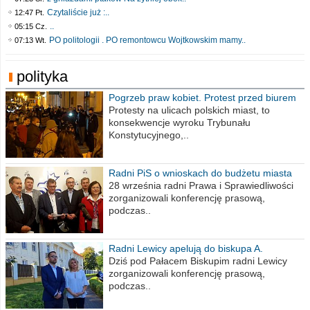
Czytaliście już :..
12:47 Pt.
..
05:15 Cz.
PO politologii . PO remontowcu Wojtkowskim mamy..
07:13 Wt.
polityka
Pogrzeb praw kobiet. Protest przed biurem
poselskim PiS
Protesty na ulicach polskich miast, to
konsekwencje wyroku Trybunału
Konstytucyjnego,..
Radni PiS o wnioskach do budżetu miasta
na 2021 rok
28 września radni Prawa i Sprawiedliwości
zorganizowali konferencję prasową,
podczas..
Radni Lewicy apelują do biskupa A.
Wiesława Meringa
Dziś pod Pałacem Biskupim radni Lewicy
zorganizowali konferencję prasową,
podczas..