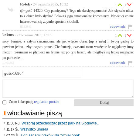
Rotek
• 24 września 2015, 18:32
1
1
@~gość-14326: Czy pamiętamy? Tego nie da się zapomnieć. Jak się szło ulica,
to z okien było słychać Polaka i jego emocjonalne komentarze. Nawet ci co nie
interesowali się zbytnio sportem słuchali.
odpowiedz
ID:63843
kaktus
• 27 września 2015, 17:13
1
1
sory Termos, z całym szacunkiem, ale jak włącze obraz (np z neta) i Twoją gadkę to
powiem jedno - zbyt często ponosi Cie fantazja, czasami mam wrażenie że oglądamy inny
mecz... rozumiem że płyniesz na fejmie już po tylu latach, ale mógłbyś się lepiej rozglądać
po parkiecie...
odpowiedz
ID:63862
Znam i akceptuję
regulamin portalu
włocławianie piszą
Wczoraj przechodząc przez park na Słodowie..
11:38 Nd.
Wszystko umiera
11:17 Śr.
z gniazdami ptaków Na żytniej obok..
07:23 Śr.