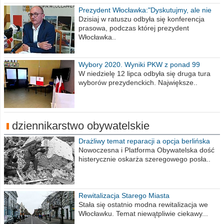
Prezydent Włocławka:"Dyskutujmy, ale nie
obrażajmy się”
Dzisiaj w ratuszu odbyła się konferencja
prasowa, podczas której prezydent
Włocławka..
Wybory 2020. Wyniki PKW z ponad 99
procent obwodów
W niedzielę 12 lipca odbyła się druga tura
wyborów prezydenckich. Największe..
dziennikarstwo obywatelskie
Drażliwy temat reparacji a opcja berlińska
Nowoczesna i Platforma Obywatelska dość
histerycznie oskarża szeregowego posła..
Rewitalizacja Starego Miasta
Stała się ostatnio modna rewitalizacja we
Włocławku. Temat niewątpliwie ciekawy...