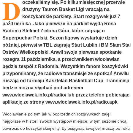
D
oczekaliśmy się. Po kilkumiesięcznej przerwie
drużyny Tauron Basket Ligi wracają na
koszykarskie parkiety. Start rozgrywek już 7
października. Jako pierwsze na parkiet wyjdą Rosa
Radom i Stelmet Zielona Góra, które zagrają o
Superpuchar Polski. Sezon ligowy wystartuje dzień
później, pierwsi w TBL zagrają Start Lublin i BM Slam Stal
Ostrów Wielkopolski. Anwil swoje pierwsze spotkanie
rozegra 11 października, a przeciwnikiem włocławian
będzie zespół z Radomia. Wszystkim fanom koszykówki
przypominamy, że radiowe transmisje ze spotkań Anwilu
ruszają od turnieju Kasztelan Basketball Cup. Transmisji
będzie można słychać pod adresem
www.wloclawek.info.pl/radio/ lub przez telefon pobierając
aplikację ze strony www.wloclawek.info.pl/radio.apk
Włocławianie po tym jak w poprzednich rozgrywkach zajęli
najgorsze w historii swoich występów miejsce, w tym sezonie chcą
powrócić do koszykarskiej elity. By osiągnąć swój cel muszą po roku