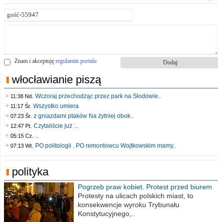
Znam i akceptuję
regulamin portalu
włocławianie piszą
Wczoraj przechodząc przez park na Słodowie..
11:38 Nd.
Wszystko umiera
11:17 Śr.
z gniazdami ptaków Na żytniej obok..
07:23 Śr.
Czytaliście już :..
12:47 Pt.
..
05:15 Cz.
PO politologii . PO remontowcu Wojtkowskim mamy..
07:13 Wt.
polityka
Pogrzeb praw kobiet. Protest przed biurem
poselskim PiS
Protesty na ulicach polskich miast, to
konsekwencje wyroku Trybunału
Konstytucyjnego,..