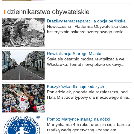
dziennikarstwo obywatelskie
Drażliwy temat reparacji a opcja berlińska
Nowoczesna i Platforma Obywatelska dość
histerycznie oskarża szeregowego posła..
Rewitalizacja Starego Miasta
Stała się ostatnio modna rewitalizacja we
Włocławku. Temat niewątpliwie ciekawy...
Koszykówka dla najmłodszych
Poniedziałek, pogoda nie rozpieszcza, pod
Halą Mistrzów typowy dla meczowego dnia..
Pomóż Martynce stanąć na nóżki
Martynka ma 4,5 roku, urodziła się z bardzo
rzadką wadą genetyczną - zespołem..