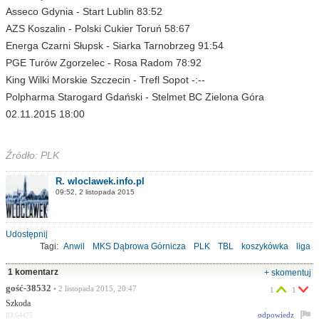
Asseco Gdynia - Start Lublin 83:52
AZS Koszalin - Polski Cukier Toruń 58:67
Energa Czarni Słupsk - Siarka Tarnobrzeg 91:54
PGE Turów Zgorzelec - Rosa Radom 78:92
King Wilki Morskie Szczecin - Trefl Sopot -:--
Polpharma Starogard Gdański - Stelmet BC Zielona Góra
02.11.2015 18:00
Źródło: PLK
R. wloclawek.info.pl
09:52, 2 listopada 2015
Udostępnij
Tagi:
Anwil
MKS Dąbrowa Górnicza
PLK
TBL
koszykówka
liga
1 komentarz
+ skomentuj
gość-38532
• 2 listopada 2015, 20:47
1
1
Szkoda
odpowiedz
ID:64475