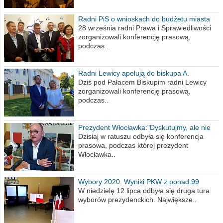
Radni PiS o wnioskach do budżetu miasta
na 2021 rok
28 września radni Prawa i Sprawiedliwości
zorganizowali konferencję prasową,
podczas..
Radni Lewicy apelują do biskupa A.
Wiesława Meringa
Dziś pod Pałacem Biskupim radni Lewicy
zorganizowali konferencję prasową,
podczas..
Prezydent Włocławka:"Dyskutujmy, ale nie
obrażajmy się”
Dzisiaj w ratuszu odbyła się konferencja
prasowa, podczas której prezydent
Włocławka..
Wybory 2020. Wyniki PKW z ponad 99
procent obwodów
W niedzielę 12 lipca odbyła się druga tura
wyborów prezydenckich. Największe..