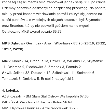
końca tej części meczu MKS zanotował jednak serię 8:0 i po rzucie
Dziemby ponownie odskoczył na bezpieczną przewagę. Na półtorej
minuty przed końcem włocławianie potrafili zbliżyć się jeszcze na
sześć punktów, ale w kolejnych akcjach skuteczni byli Szymański
oraz Broadus, którzy nie pozwolili gościom na nic więcej.
Ostatecznie MKS wygrał pewnie 85:75.
MKS Dąbrowa Górnicza - Anwil Włocławek 85:75 (23:16, 20:22,
18:17, 24:20)
MKS:
Dłoniak 14, Broadus 13, Dower 13, Williams 12, Szymański
11, Dziemba 9, Piechowicz 8, Zmarlak 3, Pamuła 2
Anwil:
Jelinek 32, Diduszko 12, Skibniewski 11, Stelmach 6,
Tomaszek 6, Dmitriew 5, Bristol 2, Łączyński 1
4. kolejka:
AZS Koszalin - BM Slam Stal Ostrów Wielkopolski 67:65
WKS Śląsk Wrocław - Polfarmex Kutno 56:64
MKS Dąbrowa Górnicza - Anwil Włocławek 85:75