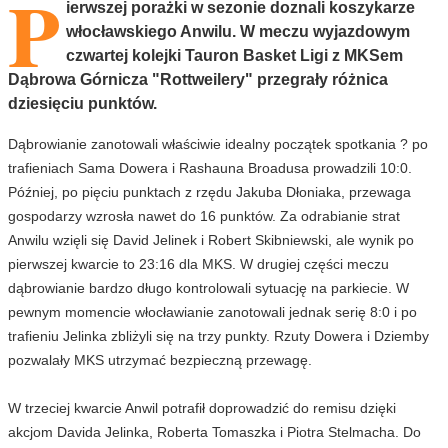
P
ierwszej porażki w sezonie doznali koszykarze
włocławskiego Anwilu. W meczu wyjazdowym
czwartej kolejki Tauron Basket Ligi z MKSem
Dąbrowa Górnicza "Rottweilery" przegrały różnica
dziesięciu punktów.
Dąbrowianie zanotowali właściwie idealny początek spotkania ? po
trafieniach Sama Dowera i Rashauna Broadusa prowadzili 10:0.
Później, po pięciu punktach z rzędu Jakuba Dłoniaka, przewaga
gospodarzy wzrosła nawet do 16 punktów. Za odrabianie strat
Anwilu wzięli się David Jelinek i Robert Skibniewski, ale wynik po
pierwszej kwarcie to 23:16 dla MKS. W drugiej części meczu
dąbrowianie bardzo długo kontrolowali sytuację na parkiecie. W
pewnym momencie włocławianie zanotowali jednak serię 8:0 i po
trafieniu Jelinka zbliżyli się na trzy punkty. Rzuty Dowera i Dziemby
pozwalały MKS utrzymać bezpieczną przewagę.
W trzeciej kwarcie Anwil potrafił doprowadzić do remisu dzięki
akcjom Davida Jelinka, Roberta Tomaszka i Piotra Stelmacha. Do