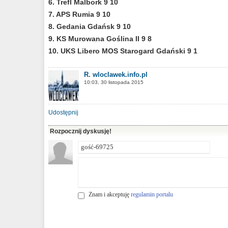
6. Trefl Malbork 9 10
7. APS Rumia 9 10
8. Gedania Gdańsk 9 10
9. KS Murowana Goślina II 9 8
10. UKS Libero MOS Starogard Gdański 9 1
R. wloclawek.info.pl
10:03, 30 listopada 2015
Udostępnij
Rozpocznij dyskusję!
Znam i akceptuję
regulamin portalu