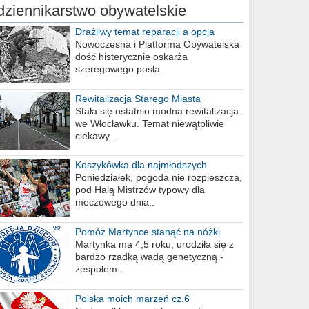
dziennikarstwo obywatelskie
Drażliwy temat reparacji a opcja
berlińska
Nowoczesna i Platforma Obywatelska
dość histerycznie oskarża
szeregowego posła..
Rewitalizacja Starego Miasta
Stała się ostatnio modna rewitalizacja
we Włocławku. Temat niewątpliwie
ciekawy...
Koszykówka dla najmłodszych
Poniedziałek, pogoda nie rozpieszcza,
pod Halą Mistrzów typowy dla
meczowego dnia..
Pomóż Martynce stanąć na nóżki
Martynka ma 4,5 roku, urodziła się z
bardzo rzadką wadą genetyczną -
zespołem..
Polska moich marzeń cz.6