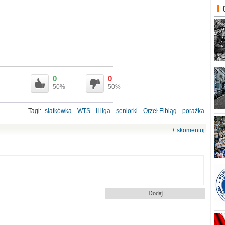
0
0
50%
50%
Tagi:
siatkówka
WTS
II liga
seniorki
Orzeł Elbląg
porażka
+ skomentuj