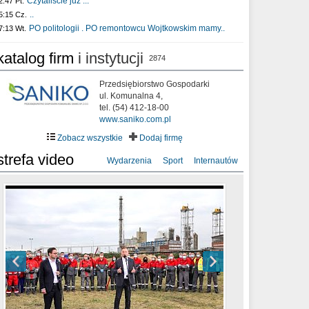
Czytaliście już :..
2:47 Pt.
..
5:15 Cz.
PO politologii . PO remontowcu Wojtkowskim mamy..
7:13 Wt.
katalog firm
i instytucji
2874
Przedsiębiorstwo Gospodarki
ul. Komunalna 4,
tel. (54) 412-18-00
www.saniko.com.pl
Zobacz wszystkie
Dodaj firmę
strefa video
Wydarzenia
Sport
Internautów
sixf33t .Last Year DRONE FOOTAGE
XXIII Sesja Rady Miasta Włocławek VIII
Ni To Ponk - W oczach mamy strach
Włocławek
kadencji w dniu 09.06.2020 r.