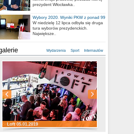
prezydent Włocławka..
Wybory 2020. Wyniki PKW z ponad 99
procent obwodów
W niedzielę 12 lipca odbyła się druga
tura wyborów prezydenckich.
Największe..
galerie
Wydarzenia
Sport
Internautów
Sylwester Hotel Młyn 31.12.2018
Sylwester Miejski 31.12.2018
Sylwester Loft 31.12.2018
Loft 05.01.2019
Sylwester Podgrodzie 31.12.2018
Sylwester Pensjonat Michelin 31.12.2018