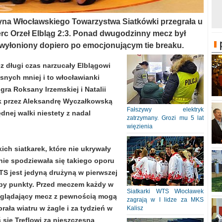
rużyna Włocławskiego Towarzystwa Siatkówki przegrała u
lerc Orzeł Elbląg 2:3. Ponad dwugodzinny mecz był
ł wyłoniony dopiero po emocjonującym tie breaku.
 długi czas narzucały Elblągowi
asnych mniej i to włocławianki
gra Roksany Irzemskiej i Natalii
ak przez Aleksandrę Wyczałkowską
Fałszywy elektryk
nej walki niestety z nadal
zatrzymany. Grozi mu 5 lat
więzienia
ich siatkarek, które nie ukrywały
e spodziewała się takiego oporu
TS jest jedyną drużyną w pierwszej
rupy punkty. Przed meczem każdy w
Siatkarki WTS Włocławek
 oglądający mecz z pewnością mogą
zagrają w I lidze za MKS
ała wiatru w żagle i za tydzień w
Kalisz
się Treflowi za nieszczęsną