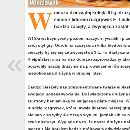
W
meczu dziewiątej kolejki II ligi d
siebie z liderem rozgrywek E. Lec
bardzo zacięty, a zwycięzca zosta
WTSki wstrzymywały poziom naszych rywalek i przez
swój styl gry. Odrobina szczęścia i kilka błędów wł
«
cieszyły by się się ze zwycięstwa 3:1. Fantastyczna 
Kiełpińskiej oraz bardzo dobrze rozprowadzany at
pozwoliły naszej drużynie na prowadzenie równorzęd
niepokonaną drużyną w drugiej lidze.
Bardzo cieszyły nas zdezorientowane twarze elbląsk
swojego podenerwowania. Doświadczona drużyna ni
ze strony beniaminka zajmującego piąte miejsce. W
rundzie rozgrywek, która urwała liderowi naszej g
ciemno cieszyłby się z tego wyniku, jednak kibice
czuć niedosyt. Wygląda na to, że nasza drużyna nabr
meczu z Malborkiem będzie próbowała odwdzięczyć 