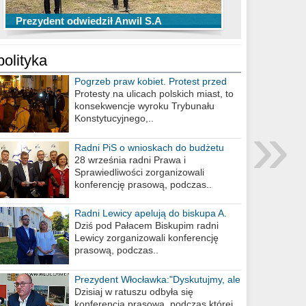
TOP 10 przechwytów Anwilu Włocławek
TOP 5 rzutów Anwilu Włocławek w BCL
Prezydent odwiedził Anwil S.A
w EBL w sezonie 2019/2020
w sezonie 2019/2020
polityka
Pogrzeb praw kobiet. Protest przed
biurem poselskim PiS
Protesty na ulicach polskich miast, to
konsekwencje wyroku Trybunału
»
Konstytucyjnego,..
Radni PiS o wnioskach do budżetu
miasta na 2021 rok
28 września radni Prawa i
Sprawiedliwości zorganizowali
konferencję prasową, podczas..
Radni Lewicy apelują do biskupa A.
Wiesława Meringa
Dziś pod Pałacem Biskupim radni
Lewicy zorganizowali konferencję
prasową, podczas..
Prezydent Włocławka:"Dyskutujmy, ale
nie obrażajmy się”
Dzisiaj w ratuszu odbyła się
konferencja prasowa, podczas której