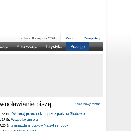
sobota,
8 sierpnia 2026
Zaloguj
Zarejestruj
kacja
Motoryzacja
Turystyka
Pracuj.pl
włocławianie piszą
Załóż nowy temat
Wczoraj przechodząc przez park na Słodowie..
1:38 Nd.
Wszystko umiera
1:17 Śr.
z gniazdami ptaków Na żytniej obok..
7:23 Śr.