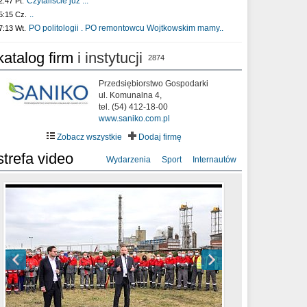
Czytaliście już :..
2:47 Pt.
..
5:15 Cz.
PO politologii . PO remontowcu Wojtkowskim mamy..
7:13 Wt.
katalog firm
i instytucji
2874
Przedsiębiorstwo Gospodarki
ul. Komunalna 4,
tel. (54) 412-18-00
www.saniko.com.pl
Zobacz wszystkie
Dodaj firmę
strefa video
Wydarzenia
Sport
Internautów
sixf33t .Last Year DRONE FOOTAGE
XXIII Sesja Rady Miasta Włocławek VIII
Ni To Ponk - W oczach mamy strach
Włocławek
kadencji w dniu 09.06.2020 r.