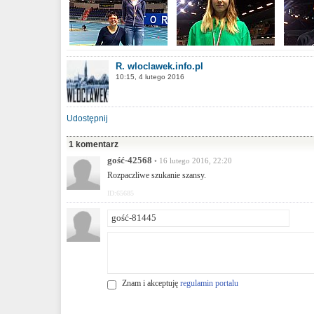
R. wloclawek.info.pl
10:15, 4 lutego 2016
Udostępnij
1 komentarz
gość-42568
• 16 lutego 2016, 22:20
Rozpaczliwe szukanie szansy.
ID:65685
Znam i akceptuję
regulamin portalu