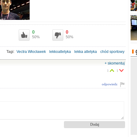
0
0
50%
50%
Tagi:
Vectra Włocławek
lekkoatletyka
lekka atletyka
chód sportowy
Toruń
medale
+ skomentuj
1
1
odpowiedz