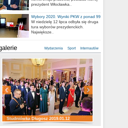
prezydent Włocławka..
Wybory 2020. Wyniki PKW z ponad 99
procent obwodów
W niedzielę 12 lipca odbyła się druga
tura wyborów prezydenckich.
Największe..
galerie
Wydarzenia
Sport
Internautów
Studniówka ZS Ekonomicznych
Studniówka Kopernik 2019.01.11
Studniówka LMK 2019.01.05
2019.01.05
Studniówka Długosz 2019.01.12
ZS Budowlanych 2019.01.12
Studniówka LZK 2019.01.11