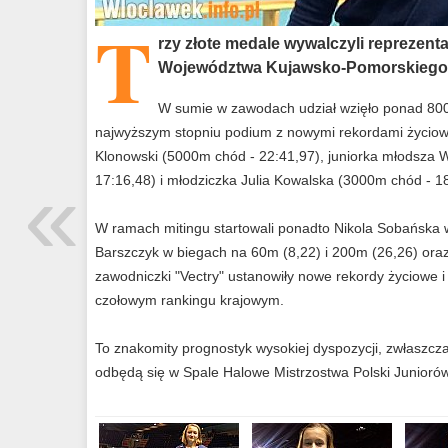
T
rzy złote medale wywalczyli reprezen
Województwa Kujawsko-Pomorskiego 
W sumie w zawodach udział wzięło ponad 800
najwyższym stopniu podium z nowymi rekordami życiowym
Klonowski (5000m chód - 22:41,97), juniorka młodsza
«
17:16,48) i młodziczka Julia Kowalska (3000m chód - 18
W ramach mitingu startowali ponadto Nikola Sobańska w
Barszczyk w biegach na 60m (8,22) i 200m (26,26) oraz
zawodniczki "Vectry" ustanowiły nowe rekordy życiowe i 
czołowym rankingu krajowym.
To znakomity prognostyk wysokiej dyspozycji, zwłaszcza
odbędą się w Spale Halowe Mistrzostwa Polski Juniorów