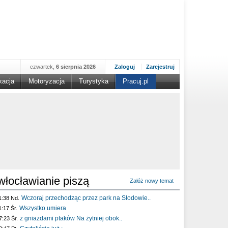
czwartek,
6 sierpnia 2026
Zaloguj
Zarejestruj
kacja
Motoryzacja
Turystyka
Pracuj.pl
włocławianie piszą
Załóż nowy temat
Wczoraj przechodząc przez park na Słodowie..
1:38 Nd.
Wszystko umiera
1:17 Śr.
z gniazdami ptaków Na żytniej obok..
7:23 Śr.