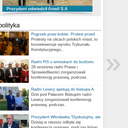
TOP 10 przechwytów Anwilu Włocławek
TOP 5 rzutów Anwilu Włocławek w BCL
Prezydent odwiedził Anwil S.A
w EBL w sezonie 2019/2020
w sezonie 2019/2020
polityka
Pogrzeb praw kobiet. Protest przed
biurem poselskim PiS
Protesty na ulicach polskich miast, to
konsekwencje wyroku Trybunału
»
Konstytucyjnego,..
Radni PiS o wnioskach do budżetu
miasta na 2021 rok
28 września radni Prawa i
Sprawiedliwości zorganizowali
konferencję prasową, podczas..
Radni Lewicy apelują do biskupa A.
Wiesława Meringa
Dziś pod Pałacem Biskupim radni
Lewicy zorganizowali konferencję
prasową, podczas..
Prezydent Włocławka:"Dyskutujmy, ale
nie obrażajmy się”
Dzisiaj w ratuszu odbyła się
konferencja prasowa, podczas której