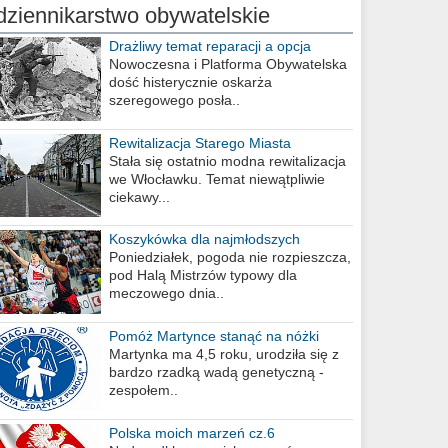
dziennikarstwo obywatelskie
Drażliwy temat reparacji a opcja
berlińska
Nowoczesna i Platforma Obywatelska
dość histerycznie oskarża
szeregowego posła..
Rewitalizacja Starego Miasta
Stała się ostatnio modna rewitalizacja
we Włocławku. Temat niewątpliwie
ciekawy...
Koszykówka dla najmłodszych
Poniedziałek, pogoda nie rozpieszcza,
pod Halą Mistrzów typowy dla
meczowego dnia..
Pomóż Martynce stanąć na nóżki
Martynka ma 4,5 roku, urodziła się z
bardzo rzadką wadą genetyczną -
zespołem..
Polska moich marzeń cz.6