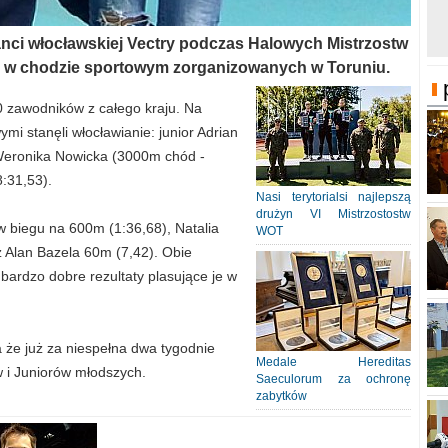
tanci włocławskiej Vectry podczas Halowych Mistrzostw
w chodzie sportowym zorganizowanych w Toruniu.
 zawodników z całego kraju. Na
i stanęli włocławianie: junior Adrian
 Weronika Nowicka (3000m chód -
:31,53).
Nasi terytorialsi najlepszą
drużyn VI Mistrzostostw
 biegu na 600m (1:36,68), Natalia
WOT
 Alan Bazela 60m (7,42). Obie
bardzo dobre rezultaty plasujące je w
 że już za niespełna dwa tygodnie
Medale Hereditas
 i Juniorów młodszych.
Saeculorum za ochronę
zabytków