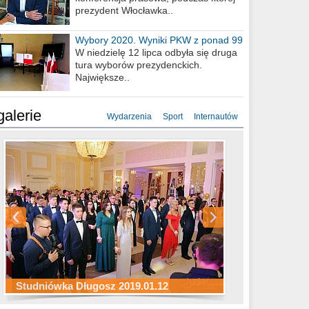
prezydent Włocławka..
Wybory 2020. Wyniki PKW z ponad 99
procent obwodów
W niedzielę 12 lipca odbyła się druga
tura wyborów prezydenckich.
Największe..
galerie
Wydarzenia
Sport
Internautów
Studniówka ZS Ekonomicznych
Studniówka Kopernik 2019.01.11
Studniówka LMK 2019.01.05
2019.01.05
Studniówka Długosz 2019.01.12
ZS Budowlanych 2019.01.12
Studniówka LZK 2019.01.11