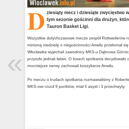
D
ziesiąty mecz i dziesiąte zwycięstwo 
tym sezonie gościnni dla drużyn, któ
Tauron Basket Ligi.
Wszystkie dotychczasowe mecze zespół Rottweilerów ro
minioną niedzielę o niegościnności Anwilu przekonał się
«
Włocławka wyjechali zawodnicy MKS-u Dąbrowa Górnic
przyszło jednak łatwo. O losach spotkania decydowało o
mocniejsze nerwy zachowali koszykarze Anwilu.
Po meczu o trudach spotkania rozmawialiśmy z Roberte
MKS-owi rzucił 9 punktów, miał 5 asyst i 3 przechwyty.