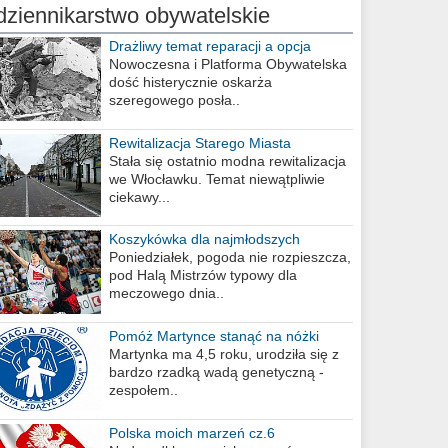
dziennikarstwo obywatelskie
Drażliwy temat reparacji a opcja
berlińska
Nowoczesna i Platforma Obywatelska
dość histerycznie oskarża
szeregowego posła..
Rewitalizacja Starego Miasta
Stała się ostatnio modna rewitalizacja
we Włocławku. Temat niewątpliwie
ciekawy...
Koszykówka dla najmłodszych
Poniedziałek, pogoda nie rozpieszcza,
pod Halą Mistrzów typowy dla
meczowego dnia..
Pomóż Martynce stanąć na nóżki
Martynka ma 4,5 roku, urodziła się z
bardzo rzadką wadą genetyczną -
zespołem..
Polska moich marzeń cz.6