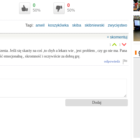
0
0
50%
50%
Tagi:
anwil
koszykówka
skiba
skibniewski
zwycięstwo
dąbrowa górnicza
+ skomentuj
1
1
ia. Jeśli się skarży na coś ,to chyb a lekarz wie , jest problem , czy go nie ma. Pana
ść emocjonalną , skromność i oczywiście za dobrą grę.
odpowiedz