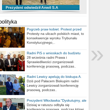
TOP 10 przechwytów Anwilu Włocławek
TOP 5 rzutów Anwilu Włocławek w BCL
Prezydent odwiedził Anwil S.A
w EBL w sezonie 2019/2020
w sezonie 2019/2020
polityka
Pogrzeb praw kobiet. Protest przed
biurem poselskim PiS
Protesty na ulicach polskich miast, to
konsekwencje wyroku Trybunału
»
Konstytucyjnego,..
Radni PiS o wnioskach do budżetu
miasta na 2021 rok
28 września radni Prawa i
Sprawiedliwości zorganizowali
konferencję prasową, podczas..
Radni Lewicy apelują do biskupa A.
Wiesława Meringa
Dziś pod Pałacem Biskupim radni
Lewicy zorganizowali konferencję
prasową, podczas..
Prezydent Włocławka:"Dyskutujmy, ale
nie obrażajmy się”
Dzisiaj w ratuszu odbyła się
konferencja prasowa, podczas której