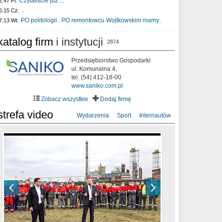
Czytaliście już :..
2:47 Pt.
..
5:15 Cz.
PO politologii . PO remontowcu Wojtkowskim mamy..
7:13 Wt.
katalog firm
i instytucji
2874
Przedsiębiorstwo Gospodarki
ul. Komunalna 4,
tel. (54) 412-18-00
www.saniko.com.pl
Zobacz wszystkie
Dodaj firmę
strefa video
Wydarzenia
Sport
Internautów
sixf33t .Last Year DRONE FOOTAGE
XXIII Sesja Rady Miasta Włocławek VIII
Ni To Ponk - W oczach mamy strach
Włocławek
kadencji w dniu 09.06.2020 r.