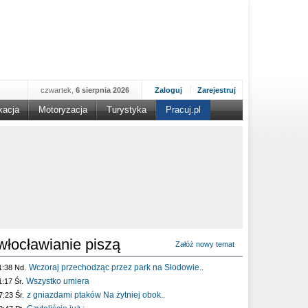
czwartek,
6 sierpnia 2026
Zaloguj
Zarejestruj
kacja
Motoryzacja
Turystyka
Pracuj.pl
włocławianie piszą
Załóż nowy temat
Wczoraj przechodząc przez park na Słodowie..
1:38 Nd.
Wszystko umiera
1:17 Śr.
z gniazdami ptaków Na żytniej obok..
7:23 Śr.