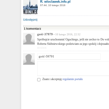
R. wloclawek.info.pl
07:44, 10 lutego 2016
Udostępnij
1 komentarz
gość-37979
• 10 lutego 2016, 22:52
Spróbujcie uruchommić Oguchiego, jeśli nie zechce to Do widzen
Roberta Skibniewskiego podziwiam za jego spokój i dojrzaało
ID:65636
Znam i akceptuję
regulamin portalu