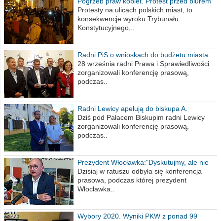
Pogrzeb praw kobiet. Protest przed biurem
poselskim PiS
Protesty na ulicach polskich miast, to
konsekwencje wyroku Trybunału
Konstytucyjnego,..
Radni PiS o wnioskach do budżetu miasta
na 2021 rok
28 września radni Prawa i Sprawiedliwości
zorganizowali konferencję prasową,
podczas..
Radni Lewicy apelują do biskupa A.
Wiesława Meringa
Dziś pod Pałacem Biskupim radni Lewicy
zorganizowali konferencję prasową,
podczas..
Prezydent Włocławka:"Dyskutujmy, ale nie
obrażajmy się”
Dzisiaj w ratuszu odbyła się konferencja
prasowa, podczas której prezydent
Włocławka..
Wybory 2020. Wyniki PKW z ponad 99