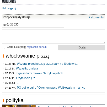
Udostępnij
Rozpocznij dyskusję!
+ skomentuj
Znam i akceptuję
regulamin portalu
włocławianie piszą
Wczoraj przechodząc przez park na Słodowie..
11:38 Nd.
Wszystko umiera
11:17 Śr.
z gniazdami ptaków Na żytniej obok..
07:23 Śr.
Czytaliście już :..
12:47 Pt.
..
05:15 Cz.
PO politologii . PO remontowcu Wojtkowskim mamy..
07:13 Wt.
polityka