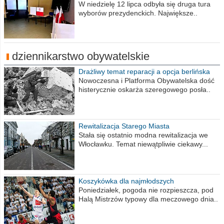
procent obwodów
W niedzielę 12 lipca odbyła się druga tura
wyborów prezydenckich. Największe..
dziennikarstwo obywatelskie
Drażliwy temat reparacji a opcja berlińska
Nowoczesna i Platforma Obywatelska dość
histerycznie oskarża szeregowego posła..
Rewitalizacja Starego Miasta
Stała się ostatnio modna rewitalizacja we
Włocławku. Temat niewątpliwie ciekawy...
Koszykówka dla najmłodszych
Poniedziałek, pogoda nie rozpieszcza, pod
Halą Mistrzów typowy dla meczowego dnia..