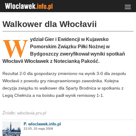
Walkower dla Włocłavii
W
ydział Gier i Ewidencji w Kujawsko
Pomorskim Związku Piłki Nożnej w
Bydgoszczy zweryfikował wyniki spotkań
Włocłavii Włocławek z Notecianką Pakość.
Rezultat 2-0 dla gospodarzy zmieniono na wynik 3-0 dla zespołu
Włocłavii z powodu gry nieuprawnionego zawodnika. Kolejna
decyzja związku to walkower dla Sparty Brodnica w spotkaniu z
Legią Chełmża a na boisku padł wynik remisowy 1-1.
Źródło: wloclavia.prv.pl
P. wloclawek.info.pl
22:05, 20 maja 2008