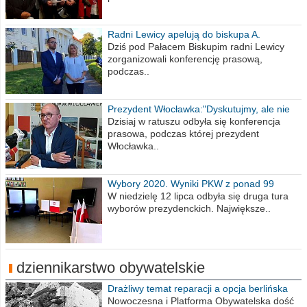
Radni Lewicy apelują do biskupa A.
Wiesława Meringa
Dziś pod Pałacem Biskupim radni Lewicy
zorganizowali konferencję prasową,
podczas..
Prezydent Włocławka:"Dyskutujmy, ale nie
obrażajmy się”
Dzisiaj w ratuszu odbyła się konferencja
prasowa, podczas której prezydent
Włocławka..
Wybory 2020. Wyniki PKW z ponad 99
procent obwodów
W niedzielę 12 lipca odbyła się druga tura
wyborów prezydenckich. Największe..
dziennikarstwo obywatelskie
Drażliwy temat reparacji a opcja berlińska
Nowoczesna i Platforma Obywatelska dość