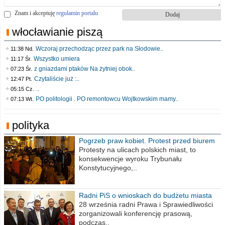
Znam i akceptuję
regulamin portalu
włocławianie piszą
Wczoraj przechodząc przez park na Słodowie..
11:38 Nd.
Wszystko umiera
11:17 Śr.
z gniazdami ptaków Na żytniej obok..
07:23 Śr.
Czytaliście już :..
12:47 Pt.
..
05:15 Cz.
PO politologii . PO remontowcu Wojtkowskim mamy..
07:13 Wt.
polityka
Pogrzeb praw kobiet. Protest przed biurem
poselskim PiS
Protesty na ulicach polskich miast, to
konsekwencje wyroku Trybunału
Konstytucyjnego,..
Radni PiS o wnioskach do budżetu miasta
na 2021 rok
28 września radni Prawa i Sprawiedliwości
zorganizowali konferencję prasową,
podczas..