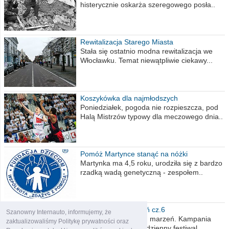
histerycznie oskarża szeregowego posła..
Rewitalizacja Starego Miasta
Stała się ostatnio modna rewitalizacja we
Włocławku. Temat niewątpliwie ciekawy...
Koszykówka dla najmłodszych
Poniedziałek, pogoda nie rozpieszcza, pod
Halą Mistrzów typowy dla meczowego dnia..
Pomóż Martynce stanąć na nóżki
Martynka ma 4,5 roku, urodziła się z bardzo
rzadką wadą genetyczną - zespołem..
Polska moich marzeń cz.6
Szanowny Internauto, informujemy, że
Nadszedł kres moich marzeń. Kampania
zaktualizowaliśmy Politykę prywatności oraz
wyborcza czyli niecodzienny festiwal