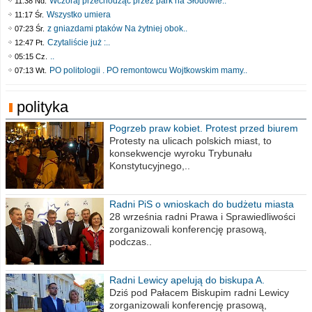
Wczoraj przechodząc przez park na Słodowie..
11:38 Nd.
Wszystko umiera
11:17 Śr.
z gniazdami ptaków Na żytniej obok..
07:23 Śr.
Czytaliście już :..
12:47 Pt.
..
05:15 Cz.
PO politologii . PO remontowcu Wojtkowskim mamy..
07:13 Wt.
polityka
Pogrzeb praw kobiet. Protest przed biurem
poselskim PiS
Protesty na ulicach polskich miast, to
konsekwencje wyroku Trybunału
Konstytucyjnego,..
Radni PiS o wnioskach do budżetu miasta
na 2021 rok
28 września radni Prawa i Sprawiedliwości
zorganizowali konferencję prasową,
podczas..
Radni Lewicy apelują do biskupa A.
Wiesława Meringa
Dziś pod Pałacem Biskupim radni Lewicy
zorganizowali konferencję prasową,