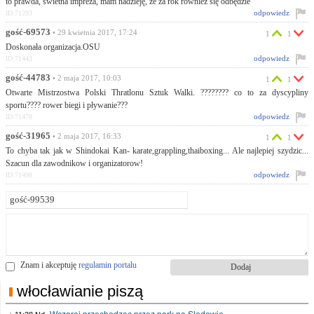
to prawda, świetna impreza, mam nadzieję, że za rok również się odbędzie
odpowiedz
ID:71293
gość-69573
• 29 kwietnia 2017, 17:24
1
1
Doskonała organizacja.OSU
odpowiedz
ID:71443
gość-44783
• 2 maja 2017, 10:03
1
1
Otwarte Mistrzostwa Polski Thratlonu Sztuk Walki. ???????? co to za dyscypliny
sportu???? rower biegi i pływanie???
odpowiedz
ID:71478
gość-31965
• 2 maja 2017, 16:33
1
1
To chyba tak jak w Shindokai Kan- karate,grappling,thaiboxing... Ale najlepiej szydzic...
Szacun dla zawodnikow i organizatorow!
odpowiedz
ID:71498
Znam i akceptuję
regulamin portalu
włocławianie piszą