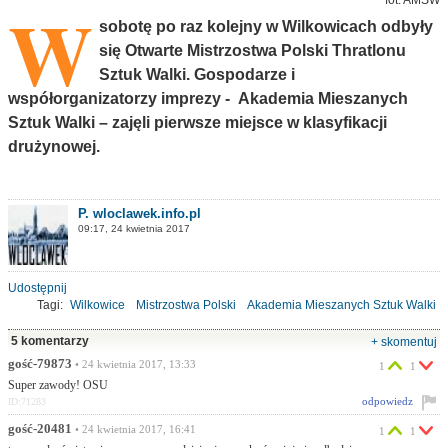
W
sobotę po raz kolejny w Wilkowicach odbyły
się Otwarte Mistrzostwa Polski Thratlonu
Sztuk Walki. Gospodarze i
współorganizatorzy imprezy - Akademia Mieszanych
Sztuk Walki – zajęli pierwsze miejsce w klasyfikacji
drużynowej.
P. wloclawek.info.pl
09:17, 24 kwietnia 2017
Udostępnij
Tagi:
Wilkowice
Mistrzostwa Polski
Akademia Mieszanych Sztuk Walki
thratlon
AMSW
5 komentarzy
+ skomentuj
gość-79873
• 24 kwietnia 2017, 13:33
1
1
Super zawody! OSU
odpowiedz
ID:71283
gość-20481
• 24 kwietnia 2017, 16:41
1
1