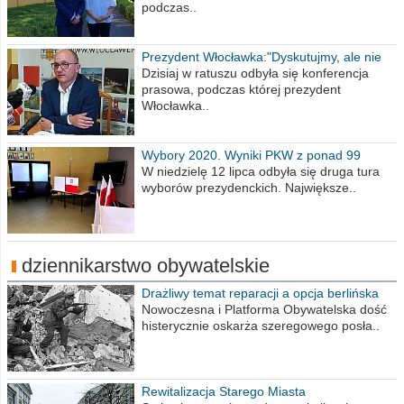
podczas..
Prezydent Włocławka:"Dyskutujmy, ale nie
obrażajmy się”
Dzisiaj w ratuszu odbyła się konferencja
prasowa, podczas której prezydent
Włocławka..
Wybory 2020. Wyniki PKW z ponad 99
procent obwodów
W niedzielę 12 lipca odbyła się druga tura
wyborów prezydenckich. Największe..
dziennikarstwo obywatelskie
Drażliwy temat reparacji a opcja berlińska
Nowoczesna i Platforma Obywatelska dość
histerycznie oskarża szeregowego posła..
Rewitalizacja Starego Miasta