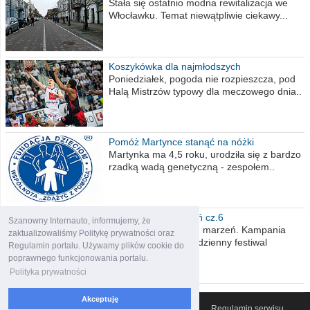
Stała się ostatnio modna rewitalizacja we
Włocławku. Temat niewątpliwie ciekawy...
Koszykówka dla najmłodszych
Poniedziałek, pogoda nie rozpieszcza, pod
Halą Mistrzów typowy dla meczowego dnia..
Pomóż Martynce stanąć na nóżki
Martynka ma 4,5 roku, urodziła się z bardzo
rzadką wadą genetyczną - zespołem..
Polska moich marzeń cz.6
Szanowny Internauto, informujemy, że
Nadszedł kres moich marzeń. Kampania
zaktualizowaliśmy Politykę prywatności oraz
wyborcza czyli niecodzienny festiwal
Regulamin portalu. Używamy plików cookie do
obietnic,..
poprawnego funkcjonowania portalu.
Polityka prywatności
Akceptuję
© 2007-2026 Włocławski Portal informacyjny
Regulamin serwisu