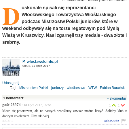
D
oskonale spisali się reprezentanci
Włocławskiego Towarzystwa Wioślarskiego
podczas Mistrzostw Polski juniorów, które w
weekend odbywały się na torze regatowym pod Mysią
Wieżą w Kruszwicy. Nasi zgarnęli trzy medale - dwa złote i
srebrny.
P. wloclawek.info.pl
08:08, 17 lipca 2017
Udostępnij
Tagi:
Mistrzostwa Polski
juniorzy
wioślarstwo
WTW
Fabian Barański
Tomasz Budzyński
1 komentarz
+ skomentuj
gość-28974
• 18 lipca 2017, 09:58
1
1
Może się powtarzam, ale na naszych wooślarzy zawsze można liczyć. Solidny klub z
dobrym szkoleniem. Oby tak dalej
odpowiedz
ID:72910