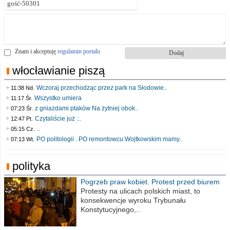
Znam i akceptuję
regulamin portalu
włocławianie piszą
Wczoraj przechodząc przez park na Słodowie..
11:38 Nd.
Wszystko umiera
11:17 Śr.
z gniazdami ptaków Na żytniej obok..
07:23 Śr.
Czytaliście już :..
12:47 Pt.
..
05:15 Cz.
PO politologii . PO remontowcu Wojtkowskim mamy..
07:13 Wt.
polityka
Pogrzeb praw kobiet. Protest przed biurem
poselskim PiS
Protesty na ulicach polskich miast, to
konsekwencje wyroku Trybunału
Konstytucyjnego,..