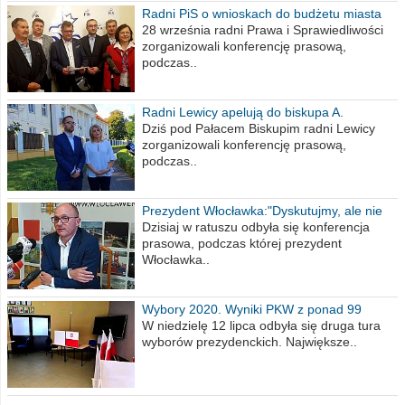
Radni PiS o wnioskach do budżetu miasta
na 2021 rok
28 września radni Prawa i Sprawiedliwości
zorganizowali konferencję prasową,
podczas..
Radni Lewicy apelują do biskupa A.
Wiesława Meringa
Dziś pod Pałacem Biskupim radni Lewicy
zorganizowali konferencję prasową,
podczas..
Prezydent Włocławka:"Dyskutujmy, ale nie
obrażajmy się”
Dzisiaj w ratuszu odbyła się konferencja
prasowa, podczas której prezydent
Włocławka..
Wybory 2020. Wyniki PKW z ponad 99
procent obwodów
W niedzielę 12 lipca odbyła się druga tura
wyborów prezydenckich. Największe..