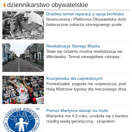
dziennikarstwo obywatelskie
Drażliwy temat reparacji a opcja berlińska
Nowoczesna i Platforma Obywatelska dość
histerycznie oskarża szeregowego posła..
Rewitalizacja Starego Miasta
Stała się ostatnio modna rewitalizacja we
Włocławku. Temat niewątpliwie ciekawy...
Koszykówka dla najmłodszych
Poniedziałek, pogoda nie rozpieszcza, pod
Halą Mistrzów typowy dla meczowego dnia..
Pomóż Martynce stanąć na nóżki
Martynka ma 4,5 roku, urodziła się z bardzo
rzadką wadą genetyczną - zespołem..