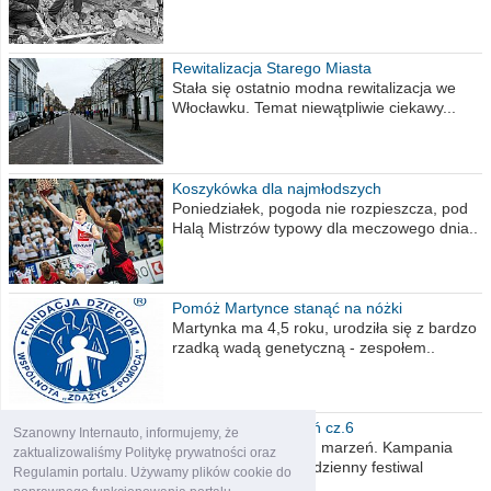
Rewitalizacja Starego Miasta
Stała się ostatnio modna rewitalizacja we
Włocławku. Temat niewątpliwie ciekawy...
Koszykówka dla najmłodszych
Poniedziałek, pogoda nie rozpieszcza, pod
Halą Mistrzów typowy dla meczowego dnia..
Pomóż Martynce stanąć na nóżki
Martynka ma 4,5 roku, urodziła się z bardzo
rzadką wadą genetyczną - zespołem..
Polska moich marzeń cz.6
Szanowny Internauto, informujemy, że
Nadszedł kres moich marzeń. Kampania
zaktualizowaliśmy Politykę prywatności oraz
wyborcza czyli niecodzienny festiwal
Regulamin portalu. Używamy plików cookie do
obietnic,..