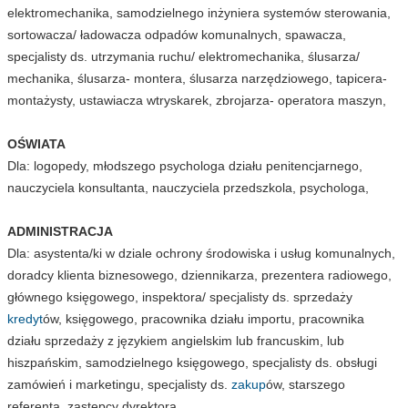
elektromechanika, samodzielnego inżyniera systemów sterowania,
sortowacza/ ładowacza odpadów komunalnych, spawacza,
specjalisty ds. utrzymania ruchu/ elektromechanika, ślusarza/
mechanika, ślusarza- montera, ślusarza narzędziowego, tapicera-
montażysty, ustawiacza wtryskarek, zbrojarza- operatora maszyn,
OŚWIATA
Dla: logopedy, młodszego psychologa działu penitencjarnego,
nauczyciela konsultanta, nauczyciela przedszkola, psychologa,
ADMINISTRACJA
Dla: asystenta/ki w dziale ochrony środowiska i usług komunalnych,
doradcy klienta biznesowego, dziennikarza, prezentera radiowego,
głównego księgowego, inspektora/ specjalisty ds. sprzedaży
kredyt
ów, księgowego, pracownika działu importu, pracownika
działu sprzedaży z językiem angielskim lub francuskim, lub
hiszpańskim, samodzielnego księgowego, specjalisty ds. obsługi
zamówień i marketingu, specjalisty ds.
zakup
ów, starszego
referenta, zastępcy dyrektora,