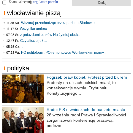
Znam i akceptuję
regulamin portalu
włocławianie piszą
Wczoraj przechodząc przez park na Słodowie..
11:38 Nd.
Wszystko umiera
11:17 Śr.
z gniazdami ptaków Na żytniej obok..
07:23 Śr.
Czytaliście już :..
12:47 Pt.
..
05:15 Cz.
PO politologii . PO remontowcu Wojtkowskim mamy..
07:13 Wt.
polityka
Pogrzeb praw kobiet. Protest przed biurem
poselskim PiS
Protesty na ulicach polskich miast, to
konsekwencje wyroku Trybunału
Konstytucyjnego,..
Radni PiS o wnioskach do budżetu miasta
na 2021 rok
28 września radni Prawa i Sprawiedliwości
zorganizowali konferencję prasową,
podczas..