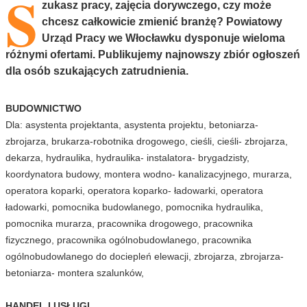
S
zukasz pracy, zajęcia dorywczego, czy może
chcesz całkowicie zmienić branżę? Powiatowy
Urząd Pracy we Włocławku dysponuje wieloma
różnymi ofertami. Publikujemy najnowszy zbiór ogłoszeń
dla osób szukających zatrudnienia.
BUDOWNICTWO
Dla: asystenta projektanta, asystenta projektu, betoniarza-
zbrojarza, brukarza-robotnika drogowego, cieśli, cieśli- zbrojarza,
dekarza, hydraulika, hydraulika- instalatora- brygadzisty,
koordynatora budowy, montera wodno- kanalizacyjnego, murarza,
operatora koparki, operatora koparko- ładowarki, operatora
ładowarki, pomocnika budowlanego, pomocnika hydraulika,
pomocnika murarza, pracownika drogowego, pracownika
fizycznego, pracownika ogólnobudowlanego, pracownika
ogólnobudowlanego do dociepleń elewacji, zbrojarza, zbrojarza-
betoniarza- montera szalunków,
HANDEL I USŁUGI