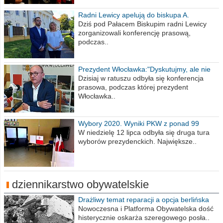
Radni Lewicy apelują do biskupa A.
Wiesława Meringa
Dziś pod Pałacem Biskupim radni Lewicy
zorganizowali konferencję prasową,
podczas..
Prezydent Włocławka:"Dyskutujmy, ale nie
obrażajmy się”
Dzisiaj w ratuszu odbyła się konferencja
prasowa, podczas której prezydent
Włocławka..
Wybory 2020. Wyniki PKW z ponad 99
procent obwodów
W niedzielę 12 lipca odbyła się druga tura
wyborów prezydenckich. Największe..
dziennikarstwo obywatelskie
Drażliwy temat reparacji a opcja berlińska
Nowoczesna i Platforma Obywatelska dość
histerycznie oskarża szeregowego posła..