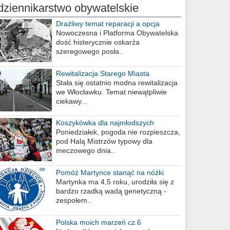
dziennikarstwo obywatelskie
Drażliwy temat reparacji a opcja
berlińska
Nowoczesna i Platforma Obywatelska
dość histerycznie oskarża
szeregowego posła..
Rewitalizacja Starego Miasta
Stała się ostatnio modna rewitalizacja
we Włocławku. Temat niewątpliwie
ciekawy...
Koszykówka dla najmłodszych
Poniedziałek, pogoda nie rozpieszcza,
pod Halą Mistrzów typowy dla
meczowego dnia..
Pomóż Martynce stanąć na nóżki
Martynka ma 4,5 roku, urodziła się z
bardzo rzadką wadą genetyczną -
zespołem..
Polska moich marzeń cz.6