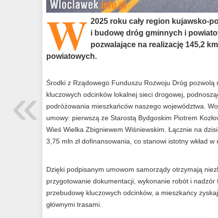
W
2025 roku cały region kujawsko-p
i budowę dróg gminnych i powiato
pozwalające na realizację 145,2 k
powiatowych.
«
Środki z Rządowego Funduszu Rozwoju Dróg pozwolą n
kluczowych odcinków lokalnej sieci drogowej, podnoszą
podróżowania mieszkańców naszego województwa. Woje
umowy: pierwszą ze Starostą Bydgoskim Piotrem Kozł
Wieś Wielka Zbigniewem Wiśniewskim. Łącznie na dzi
3,75 mln zł dofinansowania, co stanowi istotny wkład w 
Dzięki podpisanym umowom samorządy otrzymają niez
przygotowanie dokumentacji, wykonanie robót i nadzór 
przebudowę kluczowych odcinków, a mieszkańcy zyskaj
głównymi trasami.