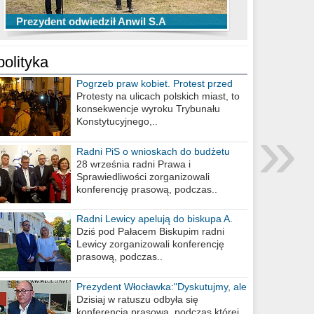
TOP 10 przechwytów Anwilu Włocławek
TOP 5 rzutów Anwilu Włocławek w BCL
Prezydent odwiedził Anwil S.A
w EBL w sezonie 2019/2020
w sezonie 2019/2020
polityka
Pogrzeb praw kobiet. Protest przed
biurem poselskim PiS
Protesty na ulicach polskich miast, to
konsekwencje wyroku Trybunału
»
Konstytucyjnego,..
Radni PiS o wnioskach do budżetu
miasta na 2021 rok
28 września radni Prawa i
Sprawiedliwości zorganizowali
konferencję prasową, podczas..
Radni Lewicy apelują do biskupa A.
Wiesława Meringa
Dziś pod Pałacem Biskupim radni
Lewicy zorganizowali konferencję
prasową, podczas..
Prezydent Włocławka:"Dyskutujmy, ale
nie obrażajmy się”
Dzisiaj w ratuszu odbyła się
konferencja prasowa, podczas której