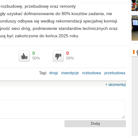
 rozbudowę, przebudowę oraz remonty
gły uzyskać dofinansowanie do 80% kosztów zadania, nie
 funduszy odbywa się według rekomendacji specjalnej komisji.
jność sieci dróg, podniesienie standardów technicznych oraz
uszą być zakończone do końca 2025 roku.
0
0
50%
50%
Tagi:
drogi
inwestycje
rozbudowa
przebudowa
fundusz rozwoju dróg
województwo
+ skomentuj