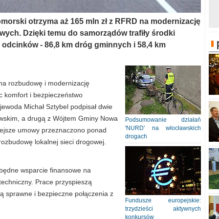
omorski otrzyma aż 165 mln zł z RFRD na modernizację
wych. Dzięki temu do samorządów trafiły środki
m odcinków - 86,8 km dróg gminnych i 58,4 km
a rozbudowę i modernizację
c komfort i bezpieczeństwo
woda Michał Sztybel podpisał dwie
owskim, a drugą z Wójtem Gminy Nowa
Podsumowanie działań
'NURD' na włocławskich
siejsze umowy przeznaczono ponad
drogach
rozbudowę lokalnej sieci drogowej.
będne wsparcie finansowe na
techniczny. Prace przyspieszą
ą sprawne i bezpieczne połączenia z
Fundusze europejskie:
trzydzieści aktywnych
konkursów