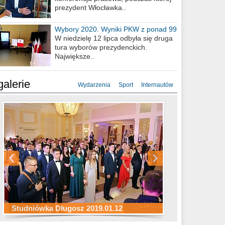
prezydent Włocławka..
Wybory 2020. Wyniki PKW z ponad 99
procent obwodów
W niedzielę 12 lipca odbyła się druga
tura wyborów prezydenckich.
Największe..
galerie
Wydarzenia
Sport
Internautów
Studniówka ZS Ekonomicznych
Studniówka Kopernik 2019.01.11
Studniówka LMK 2019.01.05
2019.01.05
Studniówka Długosz 2019.01.12
ZS Budowlanych 2019.01.12
Studniówka LZK 2019.01.11