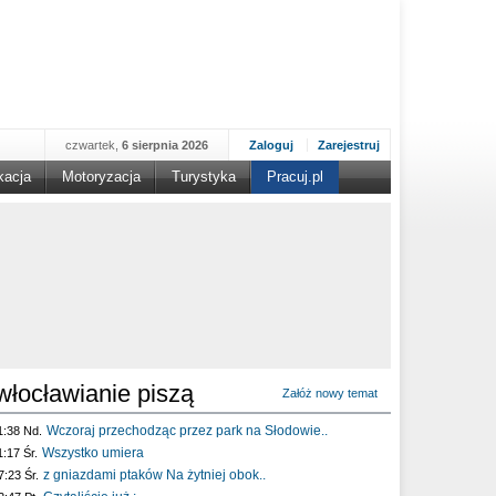
czwartek,
6 sierpnia 2026
Zaloguj
Zarejestruj
kacja
Motoryzacja
Turystyka
Pracuj.pl
włocławianie piszą
Załóż nowy temat
Wczoraj przechodząc przez park na Słodowie..
1:38 Nd.
Wszystko umiera
1:17 Śr.
z gniazdami ptaków Na żytniej obok..
7:23 Śr.