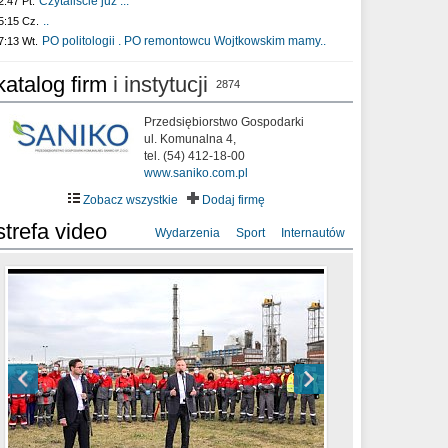
Czytaliście już :..
2:47 Pt.
..
5:15 Cz.
PO politologii . PO remontowcu Wojtkowskim mamy..
7:13 Wt.
katalog firm
i instytucji
2874
Przedsiębiorstwo Gospodarki
ul. Komunalna 4,
tel. (54) 412-18-00
www.saniko.com.pl
Zobacz wszystkie
Dodaj firmę
strefa video
Wydarzenia
Sport
Internautów
sixf33t .Last Year DRONE FOOTAGE
XXIII Sesja Rady Miasta Włocławek VIII
Ni To Ponk - W oczach mamy strach
Włocławek
kadencji w dniu 09.06.2020 r.