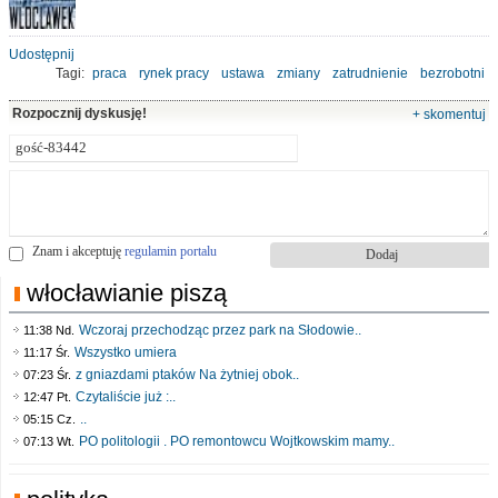
Udostępnij
Tagi:
praca
rynek pracy
ustawa
zmiany
zatrudnienie
bezrobotni
Rozpocznij dyskusję!
+ skomentuj
Znam i akceptuję
regulamin portalu
włocławianie piszą
Wczoraj przechodząc przez park na Słodowie..
11:38 Nd.
Wszystko umiera
11:17 Śr.
z gniazdami ptaków Na żytniej obok..
07:23 Śr.
Czytaliście już :..
12:47 Pt.
..
05:15 Cz.
PO politologii . PO remontowcu Wojtkowskim mamy..
07:13 Wt.