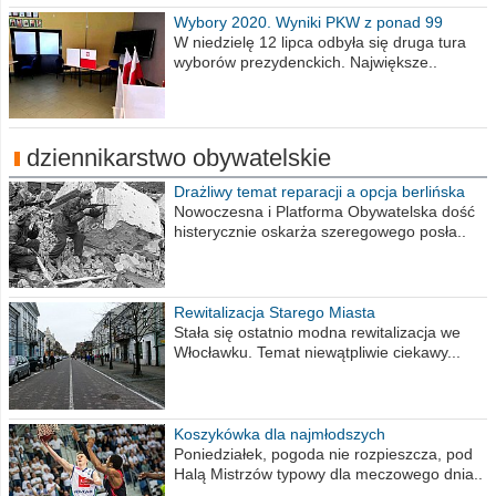
Wybory 2020. Wyniki PKW z ponad 99
procent obwodów
W niedzielę 12 lipca odbyła się druga tura
wyborów prezydenckich. Największe..
dziennikarstwo obywatelskie
Drażliwy temat reparacji a opcja berlińska
Nowoczesna i Platforma Obywatelska dość
histerycznie oskarża szeregowego posła..
Rewitalizacja Starego Miasta
Stała się ostatnio modna rewitalizacja we
Włocławku. Temat niewątpliwie ciekawy...
Koszykówka dla najmłodszych
Poniedziałek, pogoda nie rozpieszcza, pod
Halą Mistrzów typowy dla meczowego dnia..