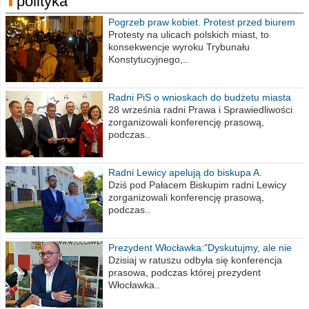
polityka
Pogrzeb praw kobiet. Protest przed biurem
poselskim PiS
Protesty na ulicach polskich miast, to
konsekwencje wyroku Trybunału
Konstytucyjnego,..
Radni PiS o wnioskach do budżetu miasta
na 2021 rok
28 września radni Prawa i Sprawiedliwości
zorganizowali konferencję prasową,
podczas..
Radni Lewicy apelują do biskupa A.
Wiesława Meringa
Dziś pod Pałacem Biskupim radni Lewicy
zorganizowali konferencję prasową,
podczas..
Prezydent Włocławka:"Dyskutujmy, ale nie
obrażajmy się”
Dzisiaj w ratuszu odbyła się konferencja
prasowa, podczas której prezydent
Włocławka..