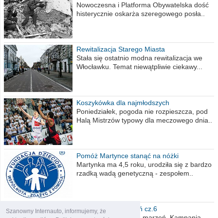
Nowoczesna i Platforma Obywatelska dość
histerycznie oskarża szeregowego posła..
Rewitalizacja Starego Miasta
Stała się ostatnio modna rewitalizacja we
Włocławku. Temat niewątpliwie ciekawy...
Koszykówka dla najmłodszych
Poniedziałek, pogoda nie rozpieszcza, pod
Halą Mistrzów typowy dla meczowego dnia..
Pomóż Martynce stanąć na nóżki
Martynka ma 4,5 roku, urodziła się z bardzo
rzadką wadą genetyczną - zespołem..
Polska moich marzeń cz.6
Szanowny Internauto, informujemy, że
Nadszedł kres moich marzeń. Kampania