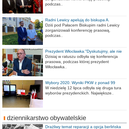
podczas..
Radni Lewicy apelują do biskupa A.
Wiesława Meringa
Dziś pod Pałacem Biskupim radni Lewicy
zorganizowali konferencję prasową,
podczas..
Prezydent Włocławka:"Dyskutujmy, ale nie
obrażajmy się”
Dzisiaj w ratuszu odbyła się konferencja
prasowa, podczas której prezydent
Włocławka..
Wybory 2020. Wyniki PKW z ponad 99
procent obwodów
W niedzielę 12 lipca odbyła się druga tura
wyborów prezydenckich. Największe..
dziennikarstwo obywatelskie
Drażliwy temat reparacji a opcja berlińska