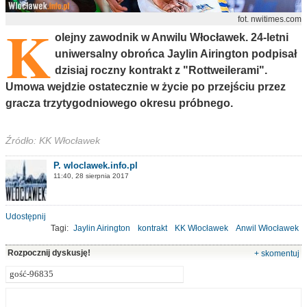
K
fot. nwitimes.com
olejny zawodnik w Anwilu Włocławek. 24-letni
uniwersalny obrońca Jaylin Airington podpisał
dzisiaj roczny kontrakt z "Rottweilerami".
Umowa wejdzie ostatecznie w życie po przejściu przez
gracza trzytygodniowego okresu próbnego.
Źródło: KK Włocławek
P. wloclawek.info.pl
11:40, 28 sierpnia 2017
Udostępnij
Tagi:
Jaylin Airington
kontrakt
KK Włocławek
Anwil Włocławek
koszykówka
Rozpocznij dyskusję!
+ skomentuj