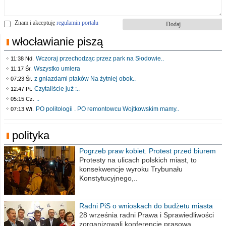
Znam i akceptuję
regulamin portalu
włocławianie piszą
Wczoraj przechodząc przez park na Słodowie..
11:38 Nd.
Wszystko umiera
11:17 Śr.
z gniazdami ptaków Na żytniej obok..
07:23 Śr.
Czytaliście już :..
12:47 Pt.
..
05:15 Cz.
PO politologii . PO remontowcu Wojtkowskim mamy..
07:13 Wt.
polityka
Pogrzeb praw kobiet. Protest przed biurem
poselskim PiS
Protesty na ulicach polskich miast, to
konsekwencje wyroku Trybunału
Konstytucyjnego,..
Radni PiS o wnioskach do budżetu miasta
na 2021 rok
28 września radni Prawa i Sprawiedliwości
zorganizowali konferencję prasową,