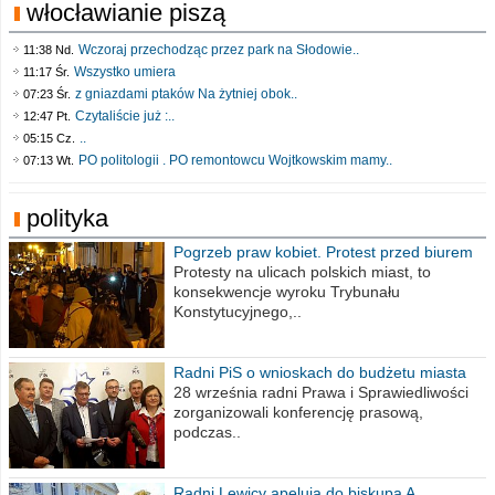
włocławianie piszą
Wczoraj przechodząc przez park na Słodowie..
11:38 Nd.
Wszystko umiera
11:17 Śr.
z gniazdami ptaków Na żytniej obok..
07:23 Śr.
Czytaliście już :..
12:47 Pt.
..
05:15 Cz.
PO politologii . PO remontowcu Wojtkowskim mamy..
07:13 Wt.
polityka
Pogrzeb praw kobiet. Protest przed biurem
poselskim PiS
Protesty na ulicach polskich miast, to
konsekwencje wyroku Trybunału
Konstytucyjnego,..
Radni PiS o wnioskach do budżetu miasta
na 2021 rok
28 września radni Prawa i Sprawiedliwości
zorganizowali konferencję prasową,
podczas..
Radni Lewicy apelują do biskupa A.