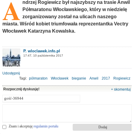
A
ndrzej Rogiewicz był najszybszy na trasie Anwil
Półmaratonu Włocławskiego, który w niedzielę
zorganizowany został na ulicach naszego
miasta. Wśród kobiet triumfowała reprezentantka Vectry
Włocławek Katarzyna Kowalska.
P. wloclawek.info.pl
17:47, 10 października 2017
Udostępnij
Tagi:
pólmaraton
Włocławek
bieganie
Anwil
2017
Rogiewicz
Kowalska
Rozpocznij dyskusję!
+ skomentuj
Znam i akceptuję
regulamin portalu