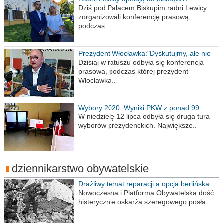
Wiesława Meringa
Dziś pod Pałacem Biskupim radni Lewicy
zorganizowali konferencję prasową,
podczas..
Prezydent Włocławka:"Dyskutujmy, ale nie
obrażajmy się”
Dzisiaj w ratuszu odbyła się konferencja
prasowa, podczas której prezydent
Włocławka..
Wybory 2020. Wyniki PKW z ponad 99
procent obwodów
W niedzielę 12 lipca odbyła się druga tura
wyborów prezydenckich. Największe..
dziennikarstwo obywatelskie
Drażliwy temat reparacji a opcja berlińska
Nowoczesna i Platforma Obywatelska dość
histerycznie oskarża szeregowego posła..