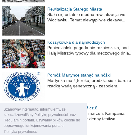
Rewitalizacja Starego Miasta
Stała się ostatnio modna rewitalizacja we
Włocławku. Temat niewątpliwie ciekawy...
Koszykówka dla najmłodszych
Poniedziałek, pogoda nie rozpieszcza, pod
Halą Mistrzów typowy dla meczowego dnia..
Pomóż Martynce stanąć na nóżki
Martynka ma 4,5 roku, urodziła się z bardzo
rzadką wadą genetyczną - zespołem..
Polska moich marzeń cz.6
Szanowny Internauto, informujemy, że
Nadszedł kres moich marzeń. Kampania
zaktualizowaliśmy Politykę prywatności oraz
wyborcza czyli niecodzienny festiwal
Regulamin portalu. Używamy plików cookie do
obietnic,..
poprawnego funkcjonowania portalu.
Polityka prywatności