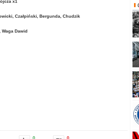
ójcza x1
wicki, Czałpiński, Bergunda, Chudzik
i, Waga Dawid
0
0