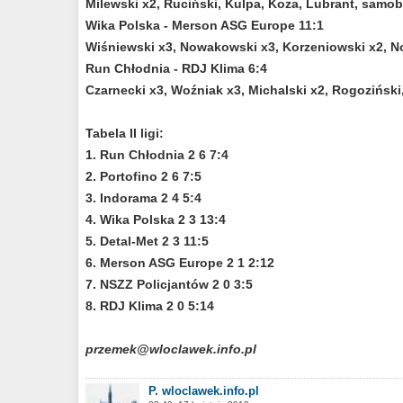
Milewski x2, Ruciński, Kulpa, Koza, Lubrant, samob
Wika Polska - Merson ASG Europe 11:1
Wiśniewski x3, Nowakowski x3, Korzeniowski x2, No
Run Chłodnia - RDJ Klima 6:4
Czarnecki x3, Woźniak x3, Michalski x2, Rogozińsk
Tabela II ligi:
1. Run Chłodnia 2 6 7:4
2. Portofino 2 6 7:5
3. Indorama 2 4 5:4
4. Wika Polska 2 3 13:4
5. Detal-Met 2 3 11:5
6. Merson ASG Europe 2 1 2:12
7. NSZZ Policjantów 2 0 3:5
8. RDJ Klima 2 0 5:14
przemek@wloclawek.info.pl
P. wloclawek.info.pl