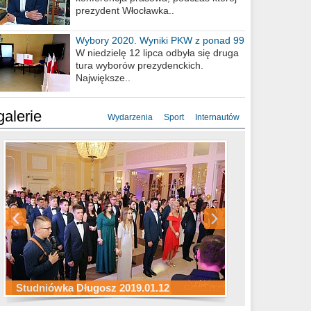
prezydent Włocławka..
Wybory 2020. Wyniki PKW z ponad 99
procent obwodów
W niedzielę 12 lipca odbyła się druga
tura wyborów prezydenckich.
Największe..
galerie
Wydarzenia
Sport
Internautów
Studniówka ZS Ekonomicznych
Studniówka Kopernik 2019.01.11
Studniówka LMK 2019.01.05
2019.01.05
Studniówka Długosz 2019.01.12
ZS Budowlanych 2019.01.12
Studniówka LZK 2019.01.11