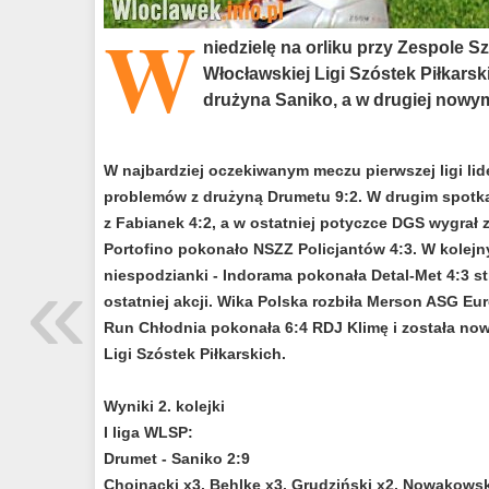
W
niedzielę na orliku przy Zespole 
Włocławskiej Ligi Szóstek Piłkars
drużyna Saniko, a w drugiej nowym
W najbardziej oczekiwanym meczu pierwszej ligi lide
problemów z drużyną Drumetu 9:2. W drugim spotk
z Fabianek 4:2, a w ostatniej potyczce DGS wygrał z
Portofino pokonało NSZZ Policjantów 4:3. W kolej
«
niespodzianki - Indorama pokonała Detal-Met 4:3 s
ostatniej akcji. Wika Polska rozbiła Merson ASG Eu
Run Chłodnia pokonała 6:4 RDJ Klimę i została nowy
Ligi Szóstek Piłkarskich.
Wyniki 2. kolejki
I liga WLSP:
Drumet - Saniko 2:9
Chojnacki x3, Behlke x3, Grudziński x2, Nowakowsk