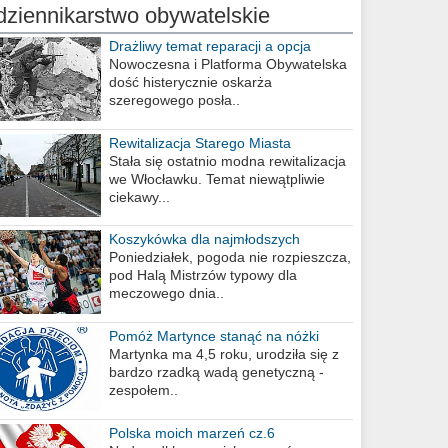
dziennikarstwo obywatelskie
Drażliwy temat reparacji a opcja
berlińska
Nowoczesna i Platforma Obywatelska
dość histerycznie oskarża
szeregowego posła..
Rewitalizacja Starego Miasta
Stała się ostatnio modna rewitalizacja
we Włocławku. Temat niewątpliwie
ciekawy...
Koszykówka dla najmłodszych
Poniedziałek, pogoda nie rozpieszcza,
pod Halą Mistrzów typowy dla
meczowego dnia..
Pomóż Martynce stanąć na nóżki
Martynka ma 4,5 roku, urodziła się z
bardzo rzadką wadą genetyczną -
zespołem..
Polska moich marzeń cz.6