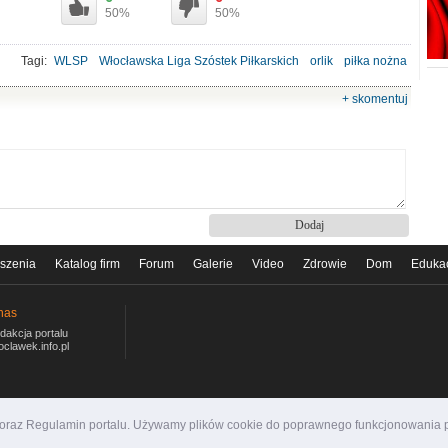
50%
50%
Tagi:
WLSP
Włocławska Liga Szóstek Piłkarskich
orlik
piłka nożna
+ skomentuj
szenia
Katalog firm
Forum
Galerie
Video
Zdrowie
Dom
Eduka
nas
dakcja portalu
oclawek.info.pl
i oraz Regulamin portalu. Używamy plików cookie do poprawnego funkcjonowania p
ormacyjny