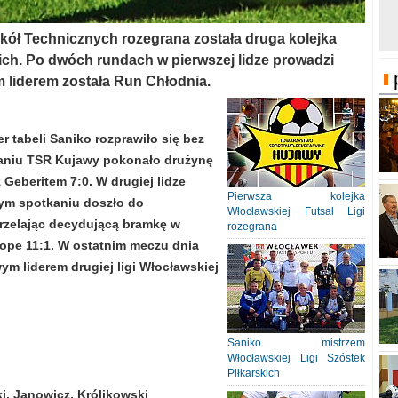
Szkół Technicznych rozegrana została druga kolejka
kich. Po dwóch rundach w pierwszej lidze prowadzi
 liderem została Run Chłodnia.
r tabeli Saniko rozprawiło się bez
aniu TSR Kujawy pokonało drużynę
 Geberitem 7:0. W drugiej lidze
Pierwsza kolejka
nym spotkaniu doszło do
Włocławskiej Futsal Ligi
trzelając decydującą bramkę w
rozegrana
rope 11:1. W ostatnim meczu dnia
m liderem drugiej ligi Włocławskiej
Saniko mistrzem
Włocławskiej Ligi Szóstek
Piłkarskich
i, Janowicz, Królikowski