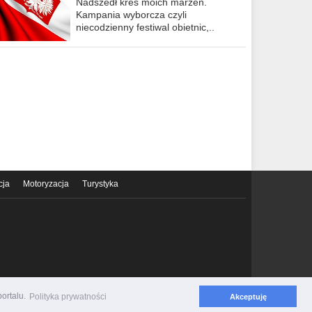
Nadszedł kres moich marzeń.
Kampania wyborcza czyli
niecodzienny festiwal obietnic,..
cja
Motoryzacja
Turystyka
ortalu.
Polityka prywatności
Akceptuję
Polityka prywatności
Regulamin serwisu