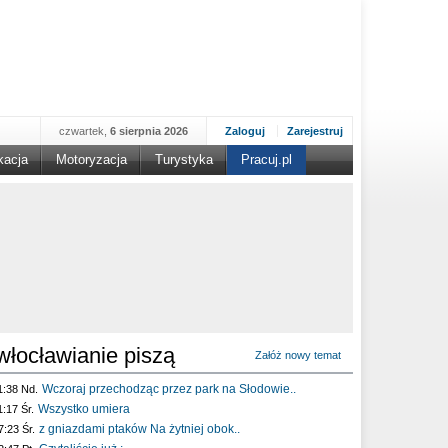
czwartek,
6 sierpnia 2026
Zaloguj
Zarejestruj
kacja
Motoryzacja
Turystyka
Pracuj.pl
włocławianie piszą
Załóż nowy temat
Wczoraj przechodząc przez park na Słodowie..
1:38 Nd.
Wszystko umiera
1:17 Śr.
z gniazdami ptaków Na żytniej obok..
7:23 Śr.