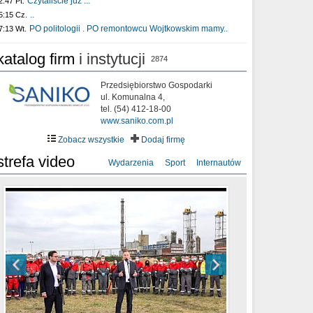
Czytaliście już :..
2:47 Pt.
..
5:15 Cz.
PO politologii . PO remontowcu Wojtkowskim mamy..
7:13 Wt.
katalog firm
i instytucji
2874
Przedsiębiorstwo Gospodarki
ul. Komunalna 4,
tel. (54) 412-18-00
www.saniko.com.pl
Zobacz wszystkie
Dodaj firmę
strefa video
Wydarzenia
Sport
Internautów
sixf33t .Last Year DRONE FOOTAGE
XXIII Sesja Rady Miasta Włocławek VIII
Ni To Ponk - W oczach mamy strach
Włocławek
kadencji w dniu 09.06.2020 r.