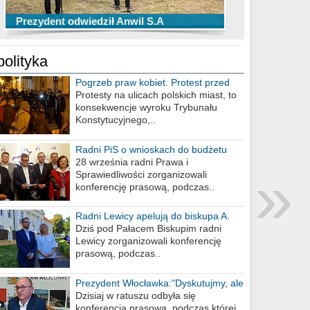
TOP 10 przechwytów Anwilu Włocławek
TOP 5 rzutów Anwilu Włocławek w BCL
Prezydent odwiedził Anwil S.A
w EBL w sezonie 2019/2020
w sezonie 2019/2020
polityka
Pogrzeb praw kobiet. Protest przed
biurem poselskim PiS
Protesty na ulicach polskich miast, to
konsekwencje wyroku Trybunału
Konstytucyjnego,..
Radni PiS o wnioskach do budżetu
miasta na 2021 rok
28 września radni Prawa i
»
Sprawiedliwości zorganizowali
konferencję prasową, podczas..
Radni Lewicy apelują do biskupa A.
Wiesława Meringa
Dziś pod Pałacem Biskupim radni
Lewicy zorganizowali konferencję
prasową, podczas..
Prezydent Włocławka:"Dyskutujmy, ale
nie obrażajmy się”
Dzisiaj w ratuszu odbyła się
konferencja prasowa, podczas której