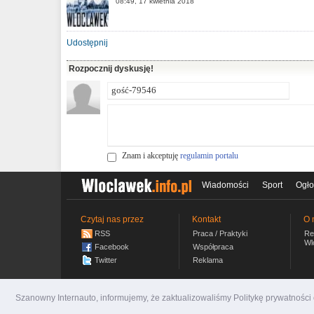
08:49, 17 kwietnia 2018
Udostępnij
Rozpocznij dyskusję!
Znam i akceptuję
regulamin portalu
Wiadomości
Sport
Ogło
Czytaj nas przez
Kontakt
O 
RSS
Praca / Praktyki
Re
Wl
Facebook
Współpraca
Twitter
Reklama
Szanowny Internauto, informujemy, że zaktualizowaliśmy Politykę prywatnośc
wloclawek.info.pl
© 2007-2026 Włocławski Portal inf