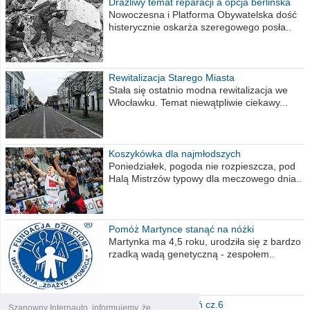
Drażliwy temat reparacji a opcja berlińska
Nowoczesna i Platforma Obywatelska dość
histerycznie oskarża szeregowego posła..
Rewitalizacja Starego Miasta
Stała się ostatnio modna rewitalizacja we
Włocławku. Temat niewątpliwie ciekawy...
Koszykówka dla najmłodszych
Poniedziałek, pogoda nie rozpieszcza, pod
Halą Mistrzów typowy dla meczowego dnia..
Pomóż Martynce stanąć na nóżki
Martynka ma 4,5 roku, urodziła się z bardzo
rzadką wadą genetyczną - zespołem..
Polska moich marzeń cz.6
Szanowny Internauto, informujemy, że