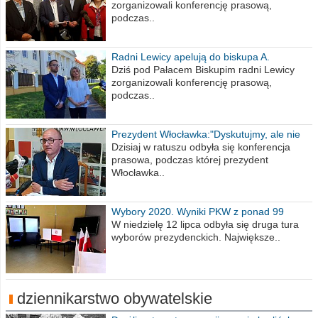
zorganizowali konferencję prasową,
podczas..
Radni Lewicy apelują do biskupa A.
Wiesława Meringa
Dziś pod Pałacem Biskupim radni Lewicy
zorganizowali konferencję prasową,
podczas..
Prezydent Włocławka:"Dyskutujmy, ale nie
obrażajmy się”
Dzisiaj w ratuszu odbyła się konferencja
prasowa, podczas której prezydent
Włocławka..
Wybory 2020. Wyniki PKW z ponad 99
procent obwodów
W niedzielę 12 lipca odbyła się druga tura
wyborów prezydenckich. Największe..
dziennikarstwo obywatelskie