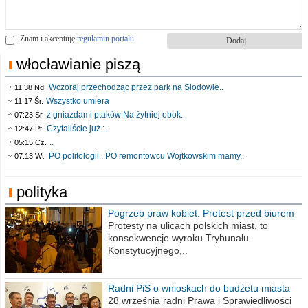
Znam i akceptuję
regulamin portalu
włocławianie piszą
Wczoraj przechodząc przez park na Słodowie..
11:38 Nd.
Wszystko umiera
11:17 Śr.
z gniazdami ptaków Na żytniej obok..
07:23 Śr.
Czytaliście już :..
12:47 Pt.
..
05:15 Cz.
PO politologii . PO remontowcu Wojtkowskim mamy..
07:13 Wt.
polityka
Pogrzeb praw kobiet. Protest przed biurem
poselskim PiS
Protesty na ulicach polskich miast, to
konsekwencje wyroku Trybunału
Konstytucyjnego,..
Radni PiS o wnioskach do budżetu miasta
na 2021 rok
28 września radni Prawa i Sprawiedliwości