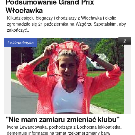
Podsumowanie
Grand Prix
Włocławka
Kilkudziesięciu biegaczy i chodziarzy z Włocławka i okolic
zgromadziło się 21 października na Wzgórzu Szpetalskim, aby
zakończyć..
2
Lekkoatletyka
"Nie
mam zamiaru zmieniać klubu"
Iwona Lewandowska, pochodząca z Łochocina lekkoatletka,
dementuje informacje na temat rzekomej zmiany barw