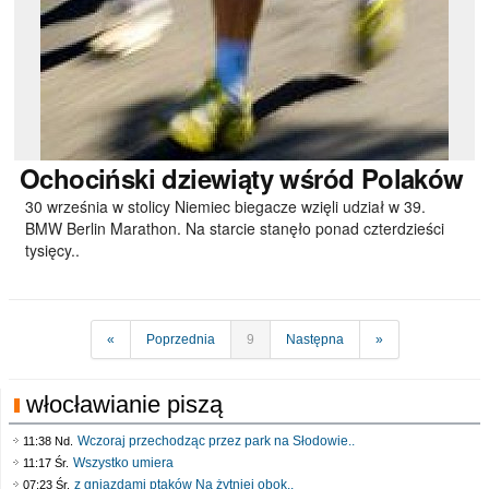
Ochociński
dziewiąty wśród Polaków
30 września w stolicy Niemiec biegacze wzięli udział w 39.
BMW Berlin Marathon. Na starcie stanęło ponad czterdzieści
tysięcy..
«
Poprzednia
9
Następna
»
włocławianie piszą
Wczoraj przechodząc przez park na Słodowie..
11:38 Nd.
Wszystko umiera
11:17 Śr.
z gniazdami ptaków Na żytniej obok..
07:23 Śr.