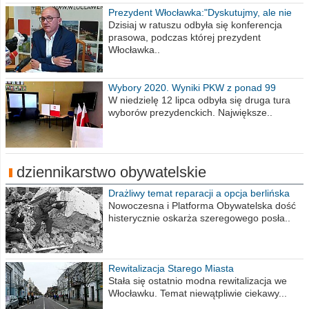
Prezydent Włocławka:"Dyskutujmy, ale nie
obrażajmy się”
Dzisiaj w ratuszu odbyła się konferencja
prasowa, podczas której prezydent
Włocławka..
Wybory 2020. Wyniki PKW z ponad 99
procent obwodów
W niedzielę 12 lipca odbyła się druga tura
wyborów prezydenckich. Największe..
dziennikarstwo obywatelskie
Drażliwy temat reparacji a opcja berlińska
Nowoczesna i Platforma Obywatelska dość
histerycznie oskarża szeregowego posła..
Rewitalizacja Starego Miasta
Stała się ostatnio modna rewitalizacja we
Włocławku. Temat niewątpliwie ciekawy...