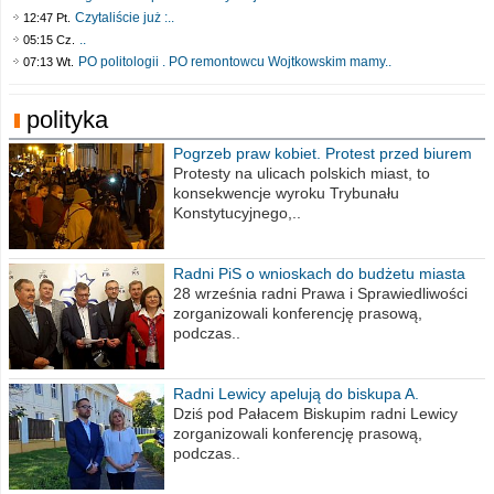
Czytaliście już :..
12:47 Pt.
..
05:15 Cz.
PO politologii . PO remontowcu Wojtkowskim mamy..
07:13 Wt.
polityka
Pogrzeb praw kobiet. Protest przed biurem
poselskim PiS
Protesty na ulicach polskich miast, to
konsekwencje wyroku Trybunału
Konstytucyjnego,..
Radni PiS o wnioskach do budżetu miasta
na 2021 rok
28 września radni Prawa i Sprawiedliwości
zorganizowali konferencję prasową,
podczas..
Radni Lewicy apelują do biskupa A.
Wiesława Meringa
Dziś pod Pałacem Biskupim radni Lewicy
zorganizowali konferencję prasową,
podczas..