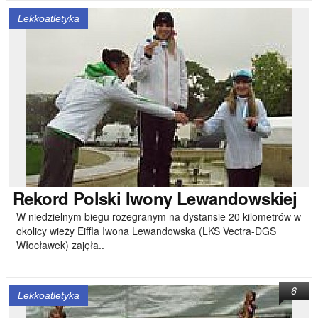
Lekkoatletyka
Rekord
Polski Iwony Lewandowskiej
W niedzielnym biegu rozegranym na dystansie 20 kilometrów w
okolicy wieży Eiffla Iwona Lewandowska (LKS Vectra-DGS
Włocławek) zajęła..
6
Lekkoatletyka