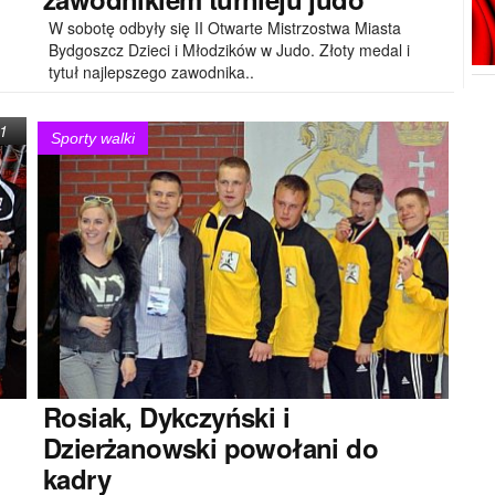
W sobotę odbyły się II Otwarte Mistrzostwa Miasta
Bydgoszcz Dzieci i Młodzików w Judo. Złoty medal i
tytuł najlepszego zawodnika..
1
Sporty walki
Rosiak,
Dykczyński i
Dzierżanowski powołani do
kadry