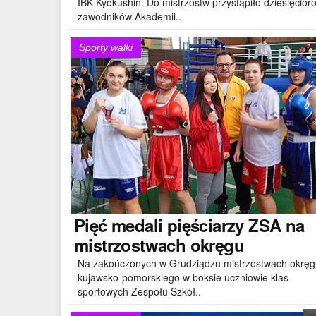
IBK Kyokushin. Do mistrzostw przystąpiło dziesięcior
zawodników Akademii..
Sporty walki
Pięć
medali pięściarzy ZSA na
mistrzostwach okręgu
Na zakończonych w Grudziądzu mistrzostwach okręg
kujawsko-pomorskiego w boksie uczniowie klas
sportowych Zespołu Szkół..