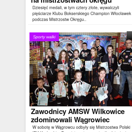
Dziesięć medali, w tym cztery złote, wywalczyli
pięściarze Klubu Bokserskiego Champion Włocławek
podczas Mistrzostw Okręgu..
Sporty walki
Zawodnicy
AMSW Wilkowice
zdominowali Wągrowiec
W sobotę w Wągrowcu odbyły się Mistrzostwa Polski