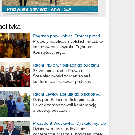
TOP 10 przechwytów Anwilu Włocławek
TOP 5 rzutów Anwilu Włocławek w BCL
Prezydent odwiedził Anwil S.A
w EBL w sezonie 2019/2020
w sezonie 2019/2020
polityka
Pogrzeb praw kobiet. Protest przed
biurem poselskim PiS
Protesty na ulicach polskich miast, to
konsekwencje wyroku Trybunału
Konstytucyjnego,..
Radni PiS o wnioskach do budżetu
miasta na 2021 rok
28 września radni Prawa i
Sprawiedliwości zorganizowali
konferencję prasową, podczas..
Radni Lewicy apelują do biskupa A.
Wiesława Meringa
Dziś pod Pałacem Biskupim radni
Lewicy zorganizowali konferencję
prasową, podczas..
Prezydent Włocławka:"Dyskutujmy, ale
nie obrażajmy się”
Dzisiaj w ratuszu odbyła się
konferencja prasowa, podczas której