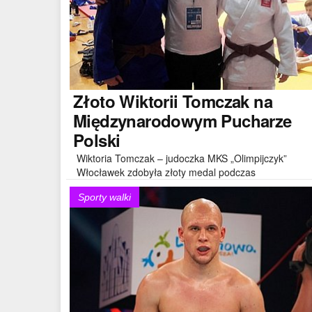
Złoto
Wiktorii Tomczak na
Międzynarodowym Pucharze
Polski
Wiktoria Tomczak – judoczka MKS „Olimpijczyk”
Włocławek zdobyła złoty medal podczas
Międzynarodowego Pucharu Polski Juniorek..
Sporty walki