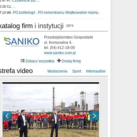
Czytaliście już :..
2:47 Pt.
..
5:15 Cz.
PO politologii . PO remontowcu Wojtkowskim mamy..
7:13 Wt.
katalog firm
i instytucji
2874
Przedsiębiorstwo Gospodarki
ul. Komunalna 4,
tel. (54) 412-18-00
www.saniko.com.pl
Zobacz wszystkie
Dodaj firmę
strefa video
Wydarzenia
Sport
Internautów
sixf33t .Last Year DRONE FOOTAGE
XXIII Sesja Rady Miasta Włocławek VIII
Ni To Ponk - W oczach mamy strach
Włocławek
kadencji w dniu 09.06.2020 r.