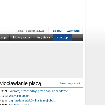
piątek,
7 sierpnia 2026
Zaloguj
Zarejestruj
kacja
Motoryzacja
Turystyka
Pracuj.pl
włocławianie piszą
Załóż nowy temat
Wczoraj przechodząc przez park na Słodowie..
1:38 Nd.
Wszystko umiera
1:17 Śr.
z gniazdami ptaków Na żytniej obok..
7:23 Śr.