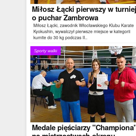
Miłosz
Łącki pierwszy w turnie
o puchar Zambrowa
Miłosz Łącki, zawodnik Włocławskiego Klubu Karate
Kyokushin, wywalczył pierwsze miejsce w kategorii
kumite do 30 kg podczas II..
Sporty walki
Medale
pięściarzy "Championa
na mistrzostwach okręgu