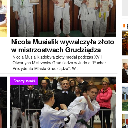
Nicola
Musialik wywalczyła złoto
w mistrzostwach Grudziądza
Nicola Musialik zdobyła złoty medal podczas XVII
Otwartych Mistrzostw Grudziądza w Judo o "Puchar
Prezydenta Miasta Grudziądza”. W..
Sporty walki