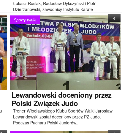
o
Łukasz Rosiak, Radosław Dykczyński i Piotr
Dzierżanowski, zawodnicy Instytutu Karate
Tradycyjnego, po raz kolejny zostali powołani do..
4
Sporty walki
Lewandowski
doceniony przez
Polski Związek Judo
u
Trener Włocławskiego Klubu Sportów Walki Jarosław
Lewandowski został doceniony przez PZ Judo.
Podczas Pucharu Polski Juniorów..