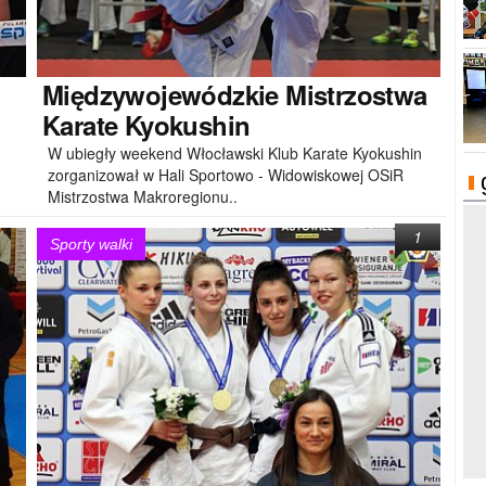
Międzywojewódzkie
Mistrzostwa
Karate Kyokushin
W ubiegły weekend Włocławski Klub Karate Kyokushin
zorganizował w Hali Sportowo - Widowiskowej OSiR
Mistrzostwa Makroregionu..
1
Sporty walki