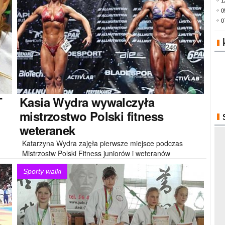
1
0
0
T
Kasia
Wydra wywalczyła
mistrzostwo Polski fitness
weteranek
Katarzyna Wydra zajęła pierwsze miejsce podczas
Mistrzostw Polski Fitness juniorów i weteranów
zorganizowanych w Warszawie. Dla..
Sporty walki