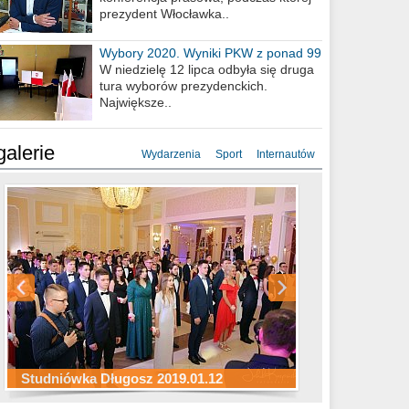
prezydent Włocławka..
Wybory 2020. Wyniki PKW z ponad 99
procent obwodów
W niedzielę 12 lipca odbyła się druga
tura wyborów prezydenckich.
Największe..
galerie
Wydarzenia
Sport
Internautów
Studniówka ZS Ekonomicznych
Studniówka Kopernik 2019.01.11
Studniówka LMK 2019.01.05
2019.01.05
Studniówka Długosz 2019.01.12
ZS Budowlanych 2019.01.12
Studniówka LZK 2019.01.11