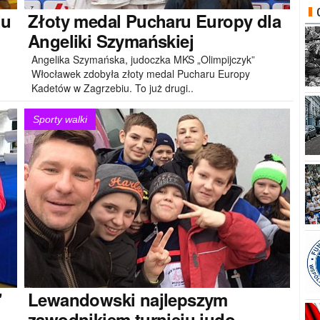
ju
Złoty
medal Pucharu Europy dla
Angeliki Szymańskiej
Angelika Szymańska, judoczka MKS „Olimpijczyk”
Włocławek zdobyła złoty medal Pucharu Europy
Kadetów w Zagrzebiu. To już drugi..
Sporty walki
"
Lewandowski
najlepszym
zawodnikiem turnieju judo