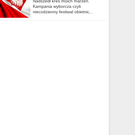
Nadszedł kres moich marzeń.
Kampania wyborcza czyli
niecodzienny festiwal obietnic,..