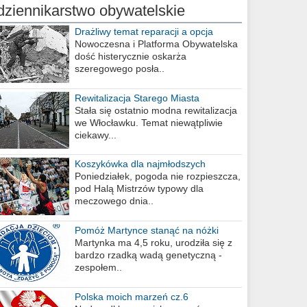
dziennikarstwo obywatelskie
Drażliwy temat reparacji a opcja
berlińska
Nowoczesna i Platforma Obywatelska
dość histerycznie oskarża
szeregowego posła..
Rewitalizacja Starego Miasta
Stała się ostatnio modna rewitalizacja
we Włocławku. Temat niewątpliwie
ciekawy...
Koszykówka dla najmłodszych
Poniedziałek, pogoda nie rozpieszcza,
pod Halą Mistrzów typowy dla
meczowego dnia..
Pomóż Martynce stanąć na nóżki
Martynka ma 4,5 roku, urodziła się z
bardzo rzadką wadą genetyczną -
zespołem..
Polska moich marzeń cz.6