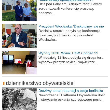
Wiesława Meringa
Dziś pod Pałacem Biskupim radni Lewicy
zorganizowali konferencję prasową,
podczas..
Prezydent Włocławka:"Dyskutujmy, ale nie
obrażajmy się”
Dzisiaj w ratuszu odbyła się konferencja
prasowa, podczas której prezydent
Włocławka..
Wybory 2020. Wyniki PKW z ponad 99
procent obwodów
W niedzielę 12 lipca odbyła się druga tura
wyborów prezydenckich. Największe..
dziennikarstwo obywatelskie
Drażliwy temat reparacji a opcja berlińska
Nowoczesna i Platforma Obywatelska dość
histerycznie oskarża szeregowego posła..