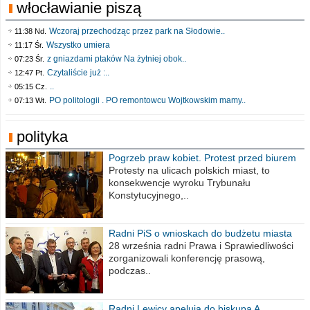
włocławianie piszą
Wczoraj przechodząc przez park na Słodowie..
11:38 Nd.
Wszystko umiera
11:17 Śr.
z gniazdami ptaków Na żytniej obok..
07:23 Śr.
Czytaliście już :..
12:47 Pt.
..
05:15 Cz.
PO politologii . PO remontowcu Wojtkowskim mamy..
07:13 Wt.
polityka
Pogrzeb praw kobiet. Protest przed biurem
poselskim PiS
Protesty na ulicach polskich miast, to
konsekwencje wyroku Trybunału
Konstytucyjnego,..
Radni PiS o wnioskach do budżetu miasta
na 2021 rok
28 września radni Prawa i Sprawiedliwości
zorganizowali konferencję prasową,
podczas..
Radni Lewicy apelują do biskupa A.