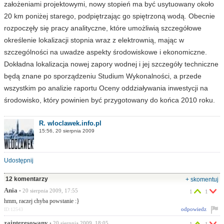
założeniami projektowymi, nowy stopień ma być usytuowany około
20 km poniżej starego, podpiętrzając go spiętrzoną wodą. Obecnie
rozpoczęły się pracy analityczne, które umożliwią szczegółowe
określenie lokalizacji stopnia wraz z elektrownią, mając w
szczególności na uwadze aspekty środowiskowe i ekonomiczne.
Dokładna lokalizacja nowej zapory wodnej i jej szczegóły techniczne
będą znane po sporządzeniu Studium Wykonalności, a przede
wszystkim po analizie raportu Oceny oddziaływania inwestycji na
środowisko, który powinien być przygotowany do końca 2010 roku.
R. wloclawek.info.pl
15:56, 20 sierpnia 2009
Udostępnij
12 komentarzy
+ skomentuj
Ania
• 20 sierpnia 2009, 17:55
1
1
hmm, raczej chyba powstanie :}
odpowiedz
ID:12543
zainteresowany
• 20 sierpnia 2009, 18:05
1
1