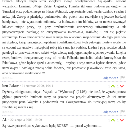
firmach, którym dzięki temu zwiększa swoje obroty,budowa Aquaparku, remont
wszystkich kamienic 3Maja, Żabia, Cyganka, Tumska itd oraz budowa parkingów na
Tumskiej oraz podziemnego na Placu Wolności, zaprzestanie budowania dzielnic strachu i
nędzy jak Zakręt z pieniędzy podatników, aby potem tam rozwijało się jeszcze bardziej
bandyctwo, i nie wyrzucanie milionów na budowania im bloków, za to można stworzyć
kilkaset miejsc pracy, np. przy przebudowanie zniszczonej infrastruktury, a tak
przyzwyczajacie patologię do otrzymywania mieszkania, zasiłków, i oni się pięknie
rozmnażają, kilka dzieciaczków zawsze mają, bo wiadomo, mają warunki do tego, państwo
mi dopłaca, każąc pracujących opłatami i podatkami,dzieci tych patologii niestety wcale nie
są etyczni czy uczciwi, najczęściej robią tak samo jak rodzice, kradną i piją, rodzice takich
patologii to przeważnie zero szkół, więc wiedzę mają ogromną do wychowywania, kolejna
rzecz, budowa dwupasmowej trasy od ronda Falbanki (michelin-kaliska-kruszyńska) do
Pikutkowa, gdzie będzie zjazd z autostrady,... prędzej z tego miasta będzie skansen, gdzie
narzekający i patologia zrobią sobie folwark, niż powstanie jakakolwiek trasa czy tama,
albo odnowione śródmieście !!!
odpowiedz
ID:12555
ben Jakov
• 21 sierpnia 2009, 10:11
1
1
Dyżurny ekoignorant, niejaki Wajrak, w "Wyborczej" (21.08), nie dość, że wyraża protest
głęboki przeciwko budowie tamy, to jeszcze ma projekt alternatywny. Ja też mam:
przywiązać pana Wajraka i podobnych mu ekoignorantów do istniejącej tamy, co by
zawalili się razem z nią.
odpowiedz
ID:12562
AL
• 22 sierpnia 2009, 19:00
1
1
Są nawet przecieki,że wykonawca będą-BOBRY.........przed wyborami......