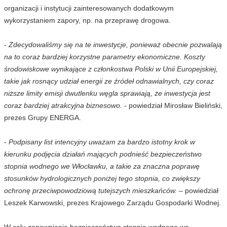
organizacji i instytucji zainteresowanych dodatkowym
wykorzystaniem zapory, np. na przeprawę drogowa.
-
Zdecydowaliśmy się na te inwestycje, ponieważ obecnie pozwalają
na to coraz bardziej korzystne parametry ekonomiczne. Koszty
środowiskowe wynikające z członkostwa Polski w Unii Europejskiej,
takie jak rosnący udział energii ze źródeł odnawialnych, czy coraz
niższe limity emisji dwutlenku węgla sprawiają, że inwestycja jest
coraz bardziej atrakcyjna biznesowo.
- powiedział Mirosław Bieliński,
prezes Grupy ENERGA.
-
Podpisany list intencyjny uważam za bardzo istotny krok w
kierunku podjęcia działań mających podnieść bezpieczeństwo
stopnia wodnego we Włocławku, a takie za znaczna poprawę
stosunków hydrologicznych poniżej tego stopnia, co zwiększy
ochronę przeciwpowodziową tutejszych mieszkańców. –
powiedział
Leszek Karwowski, prezes Krajowego Zarządu Gospodarki Wodnej.
W celu zapewnienia bezpieczeństwa stopnia wodnego we