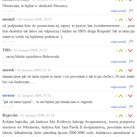
Obstawiam, że będzie w okolicach Nieszawy.
odpowiedz
ID:12544
moni@
• 20 sierpnia 2009, 20:47
1
1
od podpisania listu do postawienia tej zapory to jeszcze lata świetlneeeeeeeeee..... , poza
tym ekolodzy tak łatwo nie odpuszczą i będzie na 100% druga Rozpuda! Jak ta tama już
stanie to wtedy się będziemy podniecać :)
odpowiedz
ID:12546
THS
• 20 sierpnia 2009, 20:57
1
1
... raczej bliskie sąsiedztwo Bobrownik.
odpowiedz
ID:12549
mietek
• 20 sierpnia 2009, 21:42
1
1
taaaaaa jasne jak sie tama sypnie to moze i cos powstanie a tak to juz chyba z 10 razy miało
byc cos budowane.......
odpowiedz
ID:12550
tortoni
• 21 sierpnia 2009, 07:11
1
1
"jak sie tama sypnie"... to nie będzie już tematu tam w regionie.
odpowiedz
ID:12554
Bajeczki
• 21 sierpnia 2009, 07:19
1
1
Kolejna bajeczka, jak budowa Alei Królowej Jadwigi dwupasmowej, trzecia przeprawa
mostowa we Włocławku, budowa Alei Jana Pawła II dwupasmowej, powstanie nowych
fabryk, kilkadziesiąt, które zatrudnią łącznie 2000-3000 osób, dodatkowe zatrudnienie w