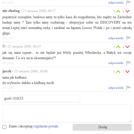
odpowiedz
ID:12618
nie ekolog
• 23 sierpnia 2009, 09:17
1
1
popatrzcie rozsądnie, budowa tamy to tylko kasa do rozgrabienia, kto mądry na Zachodzie
buduje tamy ? Tam tylko tamy rozbierają - obejrzyjcie sobie na DISCOVERY na ten
temat.Lepiej mieć normalną rzekę i zarabiać na łapaniu Łososi !Polak i po i przed szkodą
głupi.
odpowiedz
ID:12624
!!
• 25 sierpnia 2009, 06:57
1
1
jak się tama sypnie... to nie będzie już Wisły poniżej Włocławka, a Bałtyk też swoje
dostanie. Co wy na to ekoentuzjaści??
odpowiedz
ID:12666
jacek
• 25 sierpnia 2009, 20:00
1
1
tama jak kiełbasa
do wyborów daleko a kiełbasę żucili
odpowiedz
ID:12695
Znam i akceptuję
regulamin portalu