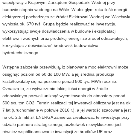
współpracy z Krajowym Zarządem Gospodarki Wodnej przy
budowie stopnia wodnego na Wiśle. W ubiegłym roku ilość energii
elektrycznej pochodząca ze źródeł Elektrowni Wodnej we Włocławku
wyniosła ok. 670 tyś. Grupa będzie realizować te inwestycje,
wykorzystując swoje doświadczenia w budowie i eksploatacji
elektrowni wodnych oraz produkcji energii ze źródeł odnawialnych,
korzystając z doświadczeń środowisk budownictwa
hydrotechnicznego.
Wstępne założenia przewidują, iż planowana moc elektrowni może
osiągnąć poziom od 60 do 100 MW, a jej średnia produkcja
kształtowałaby się na poziomie ponad 500 tys. MWh rocznie.
Oznacza to, ze wytworzenie takiej ilości energii w źródle
odnawialnym pozwoli uniknąć wyemitowania do atmosfery ponad
500 tys. ton CO2. Termin realizacji tej inwestycji obliczany jest na ok.
7 lat (uruchomienie w połowie 2016 r.), a jej wartość szacowana jest
na ok. 2,5 mld zł. ENERGA zamierza zrealizować te inwestycje przy
udziale partnera strategicznego, aczkolwiek niewykluczone jest
również współfinansowanie inwestycji ze środków UE oraz