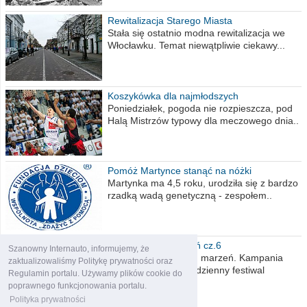
Rewitalizacja Starego Miasta
Stała się ostatnio modna rewitalizacja we
Włocławku. Temat niewątpliwie ciekawy...
Koszykówka dla najmłodszych
Poniedziałek, pogoda nie rozpieszcza, pod
Halą Mistrzów typowy dla meczowego dnia..
Pomóż Martynce stanąć na nóżki
Martynka ma 4,5 roku, urodziła się z bardzo
rzadką wadą genetyczną - zespołem..
Polska moich marzeń cz.6
Szanowny Internauto, informujemy, że
Nadszedł kres moich marzeń. Kampania
zaktualizowaliśmy Politykę prywatności oraz
wyborcza czyli niecodzienny festiwal
Regulamin portalu. Używamy plików cookie do
obietnic,..
poprawnego funkcjonowania portalu.
Polityka prywatności