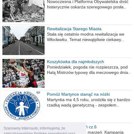
Nowoczesna i Platforma Obywatelska dość
histerycznie oskarża szeregowego posła..
Rewitalizacja Starego Miasta
Stała się ostatnio modna rewitalizacja we
Włocławku. Temat niewątpliwie ciekawy...
Koszykówka dla najmłodszych
Poniedziałek, pogoda nie rozpieszcza, pod
Halą Mistrzów typowy dla meczowego dnia..
Pomóż Martynce stanąć na nóżki
Martynka ma 4,5 roku, urodziła się z bardzo
rzadką wadą genetyczną - zespołem..
Polska moich marzeń cz.6
Szanowny Internauto, informujemy, że
Nadszedł kres moich marzeń. Kampania
zaktualizowaliśmy Politykę prywatności oraz