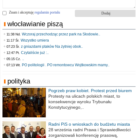
Znam i akceptuję
regulamin portalu
włocławianie piszą
Wczoraj przechodząc przez park na Słodowie..
11:38 Nd.
Wszystko umiera
11:17 Śr.
z gniazdami ptaków Na żytniej obok..
07:23 Śr.
Czytaliście już :..
12:47 Pt.
..
05:15 Cz.
PO politologii . PO remontowcu Wojtkowskim mamy..
07:13 Wt.
polityka
Pogrzeb praw kobiet. Protest przed biurem
poselskim PiS
Protesty na ulicach polskich miast, to
konsekwencje wyroku Trybunału
Konstytucyjnego,..
Radni PiS o wnioskach do budżetu miasta
na 2021 rok
28 września radni Prawa i Sprawiedliwości
zorganizowali konferencję prasową,