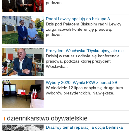
podczas..
Radni Lewicy apelują do biskupa A.
Wiesława Meringa
Dziś pod Pałacem Biskupim radni Lewicy
zorganizowali konferencję prasową,
podczas..
Prezydent Włocławka:"Dyskutujmy, ale nie
obrażajmy się”
Dzisiaj w ratuszu odbyła się konferencja
prasowa, podczas której prezydent
Włocławka..
Wybory 2020. Wyniki PKW z ponad 99
procent obwodów
W niedzielę 12 lipca odbyła się druga tura
wyborów prezydenckich. Największe..
dziennikarstwo obywatelskie
Drażliwy temat reparacji a opcja berlińska