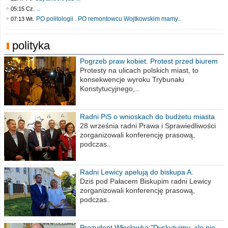
..
05:15 Cz.
PO politologii . PO remontowcu Wojtkowskim mamy..
07:13 Wt.
polityka
Pogrzeb praw kobiet. Protest przed biurem
poselskim PiS
Protesty na ulicach polskich miast, to
konsekwencje wyroku Trybunału
Konstytucyjnego,..
Radni PiS o wnioskach do budżetu miasta
na 2021 rok
28 września radni Prawa i Sprawiedliwości
zorganizowali konferencję prasową,
podczas..
Radni Lewicy apelują do biskupa A.
Wiesława Meringa
Dziś pod Pałacem Biskupim radni Lewicy
zorganizowali konferencję prasową,
podczas..
Prezydent Włocławka:"Dyskutujmy, ale nie