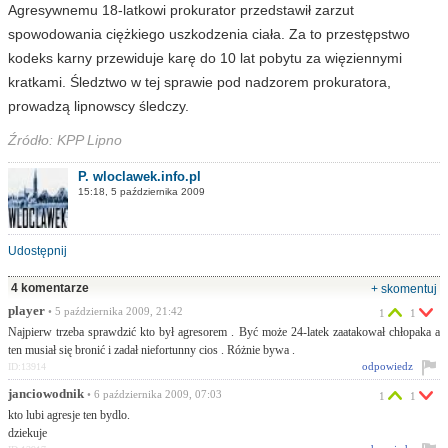
Agresywnemu 18-latkowi prokurator przedstawił zarzut
spowodowania ciężkiego uszkodzenia ciała. Za to przestępstwo
kodeks karny przewiduje karę do 10 lat pobytu za więziennymi
kratkami. Śledztwo w tej sprawie pod nadzorem prokuratora,
prowadzą lipnowscy śledczy.
Źródło: KPP Lipno
P. wloclawek.info.pl
15:18, 5 października 2009
Udostępnij
4 komentarze
+ skomentuj
player
• 5 października 2009, 21:42
1
1
Najpierw trzeba sprawdzić kto był agresorem . Być może 24-latek zaatakował chłopaka a
ten musiał się bronić i zadał niefortunny cios . Różnie bywa .
odpowiedz
ID:13914
janciowodnik
• 6 października 2009, 07:03
1
1
kto lubi agresje ten bydlo.
dziekuje