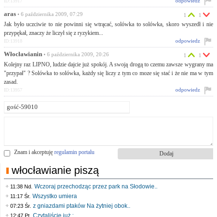
odpowiedz
ID:13917
aras
• 6 października 2009, 07:29
1
1
Jak było uczciwie to nie powinni się wtrącać, solówka to solówka, skoro wyszedł i nie
przypękał, znaczy że liczył się z ryzykiem...
odpowiedz
ID:13918
Włocławianin
• 6 października 2009, 20:26
1
1
Kolejny raz LIPNO, ludzie dajcie już spokój. A swoją drogą to czemu zawsze wygrany ma
"przypał" ? Solówka to solówka, każdy się liczy z tym co moze się stać i że nie ma w tym
zasad.
odpowiedz
ID:13957
Znam i akceptuję
regulamin portalu
włocławianie piszą
Wczoraj przechodząc przez park na Słodowie..
11:38 Nd.
Wszystko umiera
11:17 Śr.
z gniazdami ptaków Na żytniej obok..
07:23 Śr.
Czytaliście już :..
12:47 Pt.