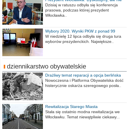
obrażajmy się”
Dzisiaj w ratuszu odbyła się konferencja
prasowa, podczas której prezydent
Włocławka..
Wybory 2020. Wyniki PKW z ponad 99
procent obwodów
W niedzielę 12 lipca odbyła się druga tura
wyborów prezydenckich. Największe..
dziennikarstwo obywatelskie
Drażliwy temat reparacji a opcja berlińska
Nowoczesna i Platforma Obywatelska dość
histerycznie oskarża szeregowego posła..
Rewitalizacja Starego Miasta
Stała się ostatnio modna rewitalizacja we
Włocławku. Temat niewątpliwie ciekawy...