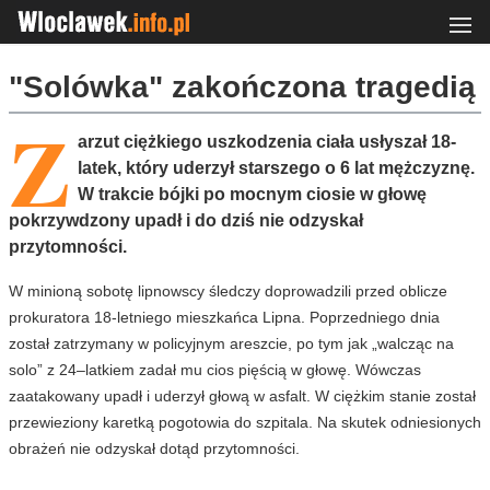
"Solówka" zakończona tragedią
Z
arzut ciężkiego uszkodzenia ciała usłyszał 18-
latek, który uderzył starszego o 6 lat mężczyznę.
W trakcie bójki po mocnym ciosie w głowę
pokrzywdzony upadł i do dziś nie odzyskał
przytomności.
W minioną sobotę lipnowscy śledczy doprowadzili przed oblicze
prokuratora 18-letniego mieszkańca Lipna. Poprzedniego dnia
został zatrzymany w policyjnym areszcie, po tym jak „walcząc na
solo” z 24–latkiem zadał mu cios pięścią w głowę. Wówczas
zaatakowany upadł i uderzył głową w asfalt. W ciężkim stanie został
przewieziony karetką pogotowia do szpitala. Na skutek odniesionych
obrażeń nie odzyskał dotąd przytomności.