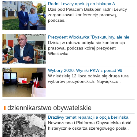
Radni Lewicy apelują do biskupa A.
Wiesława Meringa
Dziś pod Pałacem Biskupim radni Lewicy
zorganizowali konferencję prasową,
podczas..
Prezydent Włocławka:"Dyskutujmy, ale nie
obrażajmy się”
Dzisiaj w ratuszu odbyła się konferencja
prasowa, podczas której prezydent
Włocławka..
Wybory 2020. Wyniki PKW z ponad 99
procent obwodów
W niedzielę 12 lipca odbyła się druga tura
wyborów prezydenckich. Największe..
dziennikarstwo obywatelskie
Drażliwy temat reparacji a opcja berlińska
Nowoczesna i Platforma Obywatelska dość
histerycznie oskarża szeregowego posła..