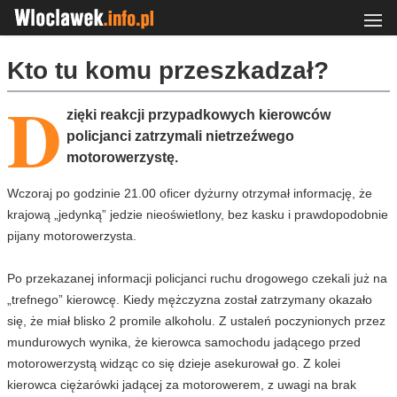
Kto tu komu przeszkadzał?
D
zięki reakcji przypadkowych kierowców
policjanci zatrzymali nietrzeźwego
motorowerzystę.
Wczoraj po godzinie 21.00 oficer dyżurny otrzymał informację, że
krajową „jedynką” jedzie nieoświetlony, bez kasku i prawdopodobnie
pijany motorowerzysta.
Po przekazanej informacji policjanci ruchu drogowego czekali już na
„trefnego” kierowcę. Kiedy mężczyzna został zatrzymany okazało
się, że miał blisko 2 promile alkoholu. Z ustaleń poczynionych przez
mundurowych wynika, że kierowca samochodu jadącego przed
motorowerzystą widząc co się dzieje asekurował go. Z kolei
kierowca ciężarówki jadącej za motorowerem, z uwagi na brak