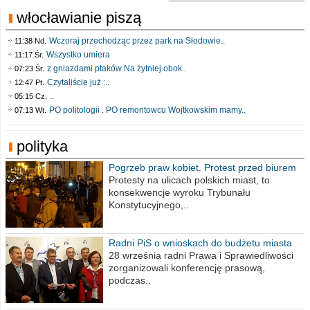
włocławianie piszą
Wczoraj przechodząc przez park na Słodowie..
11:38 Nd.
Wszystko umiera
11:17 Śr.
z gniazdami ptaków Na żytniej obok..
07:23 Śr.
Czytaliście już :..
12:47 Pt.
..
05:15 Cz.
PO politologii . PO remontowcu Wojtkowskim mamy..
07:13 Wt.
polityka
Pogrzeb praw kobiet. Protest przed biurem
poselskim PiS
Protesty na ulicach polskich miast, to
konsekwencje wyroku Trybunału
Konstytucyjnego,..
Radni PiS o wnioskach do budżetu miasta
na 2021 rok
28 września radni Prawa i Sprawiedliwości
zorganizowali konferencję prasową,
podczas..