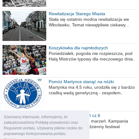
Rewitalizacja Starego Miasta
Stała się ostatnio modna rewitalizacja we
Włocławku. Temat niewątpliwie ciekawy...
Koszykówka dla najmłodszych
Poniedziałek, pogoda nie rozpieszcza, pod
Halą Mistrzów typowy dla meczowego dnia..
Pomóż Martynce stanąć na nóżki
Martynka ma 4,5 roku, urodziła się z bardzo
rzadką wadą genetyczną - zespołem..
Polska moich marzeń cz.6
Szanowny Internauto, informujemy, że
Nadszedł kres moich marzeń. Kampania
zaktualizowaliśmy Politykę prywatności oraz
wyborcza czyli niecodzienny festiwal
Regulamin portalu. Używamy plików cookie do
obietnic,..
poprawnego funkcjonowania portalu.