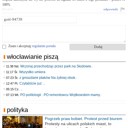
100%
odpowiedz
ID:14103
Znam i akceptuję
regulamin portalu
włocławianie piszą
Wczoraj przechodząc przez park na Słodowie..
11:38 Nd.
Wszystko umiera
11:17 Śr.
z gniazdami ptaków Na żytniej obok..
07:23 Śr.
Czytaliście już :..
12:47 Pt.
..
05:15 Cz.
PO politologii . PO remontowcu Wojtkowskim mamy..
07:13 Wt.
polityka
Pogrzeb praw kobiet. Protest przed biurem
poselskim PiS
Protesty na ulicach polskich miast, to