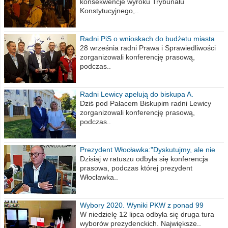
konsekwencje wyroku Trybunału
Konstytucyjnego,..
Radni PiS o wnioskach do budżetu miasta
na 2021 rok
28 września radni Prawa i Sprawiedliwości
zorganizowali konferencję prasową,
podczas..
Radni Lewicy apelują do biskupa A.
Wiesława Meringa
Dziś pod Pałacem Biskupim radni Lewicy
zorganizowali konferencję prasową,
podczas..
Prezydent Włocławka:"Dyskutujmy, ale nie
obrażajmy się”
Dzisiaj w ratuszu odbyła się konferencja
prasowa, podczas której prezydent
Włocławka..
Wybory 2020. Wyniki PKW z ponad 99
procent obwodów
W niedzielę 12 lipca odbyła się druga tura
wyborów prezydenckich. Największe..