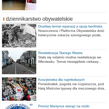
dziennikarstwo obywatelskie
Drażliwy temat reparacji a opcja berlińska
Nowoczesna i Platforma Obywatelska dość
histerycznie oskarża szeregowego posła..
Rewitalizacja Starego Miasta
Stała się ostatnio modna rewitalizacja we
Włocławku. Temat niewątpliwie ciekawy...
Koszykówka dla najmłodszych
Poniedziałek, pogoda nie rozpieszcza, pod
Halą Mistrzów typowy dla meczowego dnia..
Pomóż Martynce stanąć na nóżki