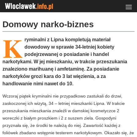
Domowy narko-biznes
K
ryminalni z Lipna kompletują materiał
dowodowy w sprawie 34-letniej kobiety
podejrzewanej o posiadanie i handel
narkotykami. W jej mieszkaniu, w trakcie przeszukania
znaleziono marihuanę i amfetaminę. Za posiadanie
narkotyków grozi kara do 3 lat więzienia, a za
handlowanie nimi nawet do 10.
Wczoraj piątek kryminalni nie przypadkowo zastukali do drzwi,
zaskoczonej ich wizytą, 34 – letniej mieszkanki Lipna. W trakcie
przeszukania mieszkania znaleźli w damskiej kosmetyczce 2
woreczki z białym proszkiem i 2 z suszem ziela. Gospodyni
przyznała się, że środki te należą do niej. Zawartość każdej z
foliówek zbadano wstępnie testerem narkotykowym. Okazało się, że