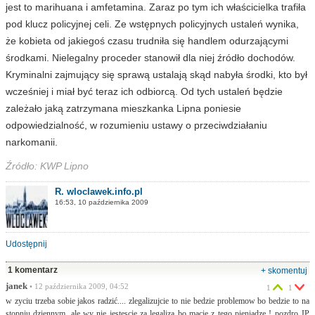
jest to marihuana i amfetamina. Zaraz po tym ich właścicielka trafiła
pod klucz policyjnej celi. Ze wstępnych policyjnych ustaleń wynika,
że kobieta od jakiegoś czasu trudniła się handlem odurzającymi
środkami. Nielegalny proceder stanowił dla niej źródło dochodów.
Kryminalni zajmujący się sprawą ustalają skąd nabyła środki, kto był
wcześniej i miał być teraz ich odbiorcą. Od tych ustaleń będzie
zależało jaką zatrzymana mieszkanka Lipna poniesie
odpowiedzialność, w rozumieniu ustawy o przeciwdziałaniu
narkomanii.
Źródło: KWP Lipno
R. wloclawek.info.pl
16:53, 10 października 2009
Udostępnij
1 komentarz
+ skomentuj
janek
• 12 października 2009, 04:52
1
1
w zyciu trzeba sobie jakos radzić.... zlegalizujcie to nie bedzie problemow bo bedzie to na
stopniu dziennym, ale wy nie jestescie za legaliza bo macie z tego pieniadze ! pozdro JP