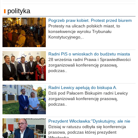
polityka
Pogrzeb praw kobiet. Protest przed biurem
poselskim PiS
Protesty na ulicach polskich miast, to
konsekwencje wyroku Trybunału
Konstytucyjnego,..
Radni PiS o wnioskach do budżetu miasta
na 2021 rok
28 września radni Prawa i Sprawiedliwości
zorganizowali konferencję prasową,
podczas..
Radni Lewicy apelują do biskupa A.
Wiesława Meringa
Dziś pod Pałacem Biskupim radni Lewicy
zorganizowali konferencję prasową,
podczas..
Prezydent Włocławka:"Dyskutujmy, ale nie
obrażajmy się”
Dzisiaj w ratuszu odbyła się konferencja
prasowa, podczas której prezydent
Włocławka..