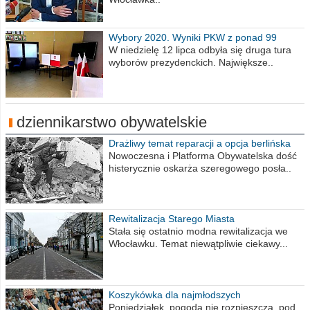
Wybory 2020. Wyniki PKW z ponad 99
procent obwodów
W niedzielę 12 lipca odbyła się druga tura
wyborów prezydenckich. Największe..
dziennikarstwo obywatelskie
Drażliwy temat reparacji a opcja berlińska
Nowoczesna i Platforma Obywatelska dość
histerycznie oskarża szeregowego posła..
Rewitalizacja Starego Miasta
Stała się ostatnio modna rewitalizacja we
Włocławku. Temat niewątpliwie ciekawy...
Koszykówka dla najmłodszych
Poniedziałek, pogoda nie rozpieszcza, pod