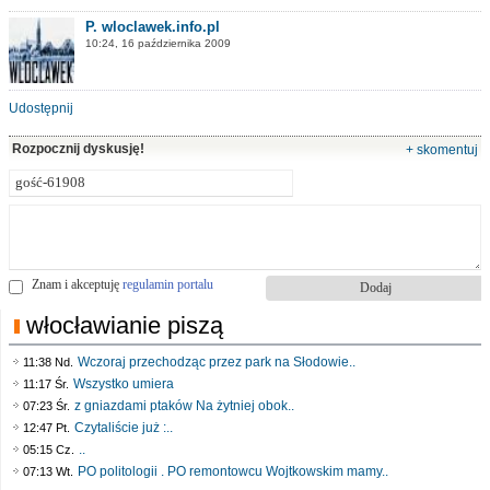
P. wloclawek.info.pl
10:24, 16 października 2009
Udostępnij
Rozpocznij dyskusję!
+ skomentuj
Znam i akceptuję
regulamin portalu
włocławianie piszą
Wczoraj przechodząc przez park na Słodowie..
11:38 Nd.
Wszystko umiera
11:17 Śr.
z gniazdami ptaków Na żytniej obok..
07:23 Śr.
Czytaliście już :..
12:47 Pt.
..
05:15 Cz.
PO politologii . PO remontowcu Wojtkowskim mamy..
07:13 Wt.