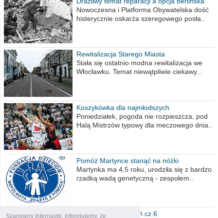
Drażliwy temat reparacji a opcja berlińska
Nowoczesna i Platforma Obywatelska dość
histerycznie oskarża szeregowego posła..
Rewitalizacja Starego Miasta
Stała się ostatnio modna rewitalizacja we
Włocławku. Temat niewątpliwie ciekawy...
Koszykówka dla najmłodszych
Poniedziałek, pogoda nie rozpieszcza, pod
Halą Mistrzów typowy dla meczowego dnia..
Pomóż Martynce stanąć na nóżki
Martynka ma 4,5 roku, urodziła się z bardzo
rzadką wadą genetyczną - zespołem..
Polska moich marzeń cz.6
Szanowny Internauto, informujemy, że