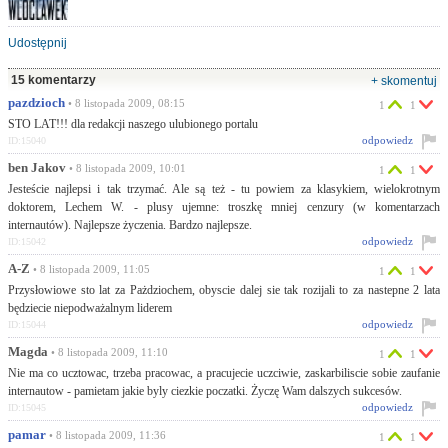
Udostępnij
15 komentarzy
+ skomentuj
pazdzioch
• 8 listopada 2009, 08:15
1
1
STO LAT!!! dla redakcji naszego ulubionego portalu
odpowiedz
ID:15040
ben Jakov
• 8 listopada 2009, 10:01
1
1
Jesteście najlepsi i tak trzymać. Ale są też - tu powiem za klasykiem, wielokrotnym
doktorem, Lechem W. - plusy ujemne: troszkę mniej cenzury (w komentarzach
internautów). Najlepsze życzenia. Bardzo najlepsze.
odpowiedz
ID:15042
A-Z
• 8 listopada 2009, 11:05
1
1
Przysłowiowe sto lat za Pażdziochem, obyscie dalej sie tak rozijali to za nastepne 2 lata
będziecie niepodważalnym liderem
odpowiedz
ID:15044
Magda
• 8 listopada 2009, 11:10
1
1
Nie ma co ucztowac, trzeba pracowac, a pracujecie uczciwie, zaskarbiliscie sobie zaufanie
internautow - pamietam jakie byly ciezkie poczatki. Życzę Wam dalszych sukcesów.
odpowiedz
ID:15045
pamar
• 8 listopada 2009, 11:36
1
1