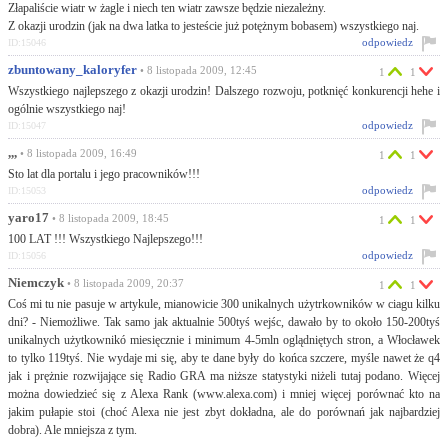
Złapaliście wiatr w żagle i niech ten wiatr zawsze będzie niezależny.
Z okazji urodzin (jak na dwa latka to jesteście już potężnym bobasem) wszystkiego naj.
odpowiedz
ID:15046
zbuntowany_kaloryfer
• 8 listopada 2009, 12:45
1
1
Wszystkiego najlepszego z okazji urodzin! Dalszego rozwoju, potknięć konkurencji hehe i
ogólnie wszystkiego naj!
odpowiedz
ID:15047
,,,
• 8 listopada 2009, 16:49
1
1
Sto lat dla portalu i jego pracowników!!!
odpowiedz
ID:15053
yaro17
• 8 listopada 2009, 18:45
1
1
100 LAT !!! Wszystkiego Najlepszego!!!
odpowiedz
ID:15056
Niemczyk
• 8 listopada 2009, 20:37
1
1
Coś mi tu nie pasuje w artykule, mianowicie 300 unikalnych użytrkowników w ciagu kilku
dni? - Niemożliwe. Tak samo jak aktualnie 500tyś wejśc, dawało by to około 150-200tyś
unikalnych użytkownikó miesięcznie i minimum 4-5mln oglądniętych stron, a Włocławek
to tylko 119tyś. Nie wydaje mi się, aby te dane były do końca szczere, myśle nawet że q4
jak i prężnie rozwijające się Radio GRA ma niższe statystyki niżeli tutaj podano. Więcej
można dowiedzieć się z Alexa Rank (www.alexa.com) i mniej więcej porównać kto na
jakim pułapie stoi (choć Alexa nie jest zbyt dokładna, ale do porównań jak najbardziej
dobra). Ale mniejsza z tym.