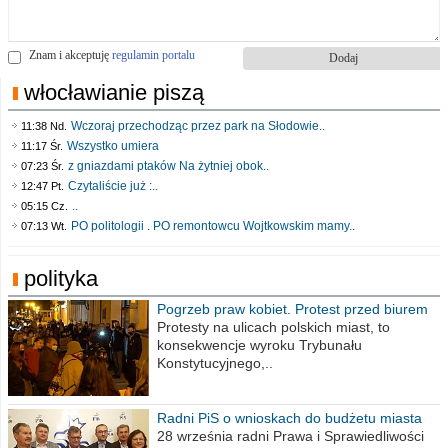
Znam i akceptuję
regulamin portalu
włocławianie piszą
Wczoraj przechodząc przez park na Słodowie..
11:38 Nd.
Wszystko umiera
11:17 Śr.
z gniazdami ptaków Na żytniej obok..
07:23 Śr.
Czytaliście już :..
12:47 Pt.
..
05:15 Cz.
PO politologii . PO remontowcu Wojtkowskim mamy..
07:13 Wt.
polityka
Pogrzeb praw kobiet. Protest przed biurem
poselskim PiS
Protesty na ulicach polskich miast, to
konsekwencje wyroku Trybunału
Konstytucyjnego,..
Radni PiS o wnioskach do budżetu miasta
na 2021 rok
28 września radni Prawa i Sprawiedliwości