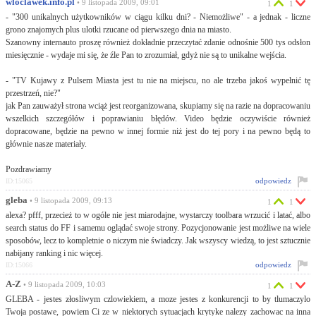
wloclawek.info.pl
• 9 listopada 2009, 09:01
1
1
- "300 unikalnych użytkowników w ciągu kilku dni? - Niemożliwe" - a jednak - liczne
grono znajomych plus ulotki rzucane od pierwszego dnia na miasto.
Szanowny internauto proszę również dokładnie przeczytać zdanie odnośnie 500 tys odsłon
miesięcznie - wydaje mi się, że źle Pan to zrozumiał, gdyż nie są to unikalne wejścia.
- "TV Kujawy z Pulsem Miasta jest tu nie na miejscu, no ale trzeba jakoś wypełnić tę
przestrzeń, nie?"
jak Pan zauważył strona wciąż jest reorganizowana, skupiamy się na razie na dopracowaniu
wszelkich szczegółów i poprawianiu błędów. Video będzie oczywiście również
dopracowane, będzie na pewno w innej formie niż jest do tej pory i na pewno będą to
głównie nasze materiały.
Pozdrawiamy
odpowiedz
ID:15065
gleba
• 9 listopada 2009, 09:13
1
1
alexa? pfff, przecież to w ogóle nie jest miarodajne, wystarczy toolbara wrzucić i latać, albo
search status do FF i samemu oglądać swoje strony. Pozycjonowanie jest możliwe na wiele
sposobów, lecz to kompletnie o niczym nie świadczy. Jak wszyscy wiedzą, to jest sztucznie
nabijany ranking i nic więcej.
odpowiedz
ID:15066
A-Z
• 9 listopada 2009, 10:03
1
1
GLEBA - jestes złosliwym czlowiekiem, a moze jestes z konkurencji to by tlumaczylo
Twoja postawe, powiem Ci ze w niektorych sytuacjach krytyke nalezy zachowac na inna