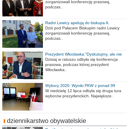
zorganizowali konferencję prasową,
podczas..
Radni Lewicy apelują do biskupa A.
Wiesława Meringa
Dziś pod Pałacem Biskupim radni Lewicy
zorganizowali konferencję prasową,
podczas..
Prezydent Włocławka:"Dyskutujmy, ale nie
obrażajmy się”
Dzisiaj w ratuszu odbyła się konferencja
prasowa, podczas której prezydent
Włocławka..
Wybory 2020. Wyniki PKW z ponad 99
procent obwodów
W niedzielę 12 lipca odbyła się druga tura
wyborów prezydenckich. Największe..
dziennikarstwo obywatelskie