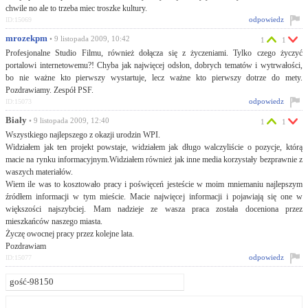
chwile no ale to trzeba miec troszke kultury.
odpowiedz
ID:15069
mrozekpm
• 9 listopada 2009, 10:42
1
1
Profesjonalne Studio Filmu, również dołącza się z życzeniami. Tylko czego życzyć
portalowi internetowemu?! Chyba jak najwięcej odsłon, dobrych tematów i wytrwałości,
bo nie ważne kto pierwszy wystartuje, lecz ważne kto pierwszy dotrze do mety.
Pozdrawiamy. Zespół PSF.
odpowiedz
ID:15073
Biały
• 9 listopada 2009, 12:40
1
1
Wszystkiego najlepszego z okazji urodzin WPI.
Widziałem jak ten projekt powstaje, widziałem jak długo walczyliście o pozycje, którą
macie na rynku informacyjnym.Widziałem również jak inne media korzystały bezprawnie z
waszych materiałów.
Wiem ile was to kosztowało pracy i poświęceń jesteście w moim mniemaniu najlepszym
źródłem informacji w tym mieście. Macie najwięcej informacji i pojawiają się one w
większości najszybciej. Mam nadzieje ze wasza praca została doceniona przez
mieszkańców naszego miasta.
Życzę owocnej pracy przez kolejne lata.
Pozdrawiam
odpowiedz
ID:15077