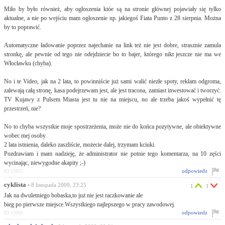
Miło by było również, aby ogłoszenia któe są na stronie głównej pojawiały się tylko
aktualne, a nie po wejściu mam ogłoszenie np. jakiegoś Fiata Punto z 28 sierpnia. Można
by to poprawić.
Automatyczne ładowanie poprzez najechanie na link też nie jest dobre, strasznie zamula
stronkę, ale pewnie od tego nie odejdziecie bo to bajer, którego nikt jeszcze nie ma we
Włocławku (chyba).
No i te Video, jak na 2 lata, to powinniście już sami walić niezłe spoty, reklam odgroma,
zalewają całą stronę, kasa podejrzewam jest, ale jest tracona, zamiast inwestować i tworzyć.
TV Kujawy z Pulsem Miasta jest tu nie na miejscu, no ale trzeba jakoś wypełnić tę
przestrzeń, nie?
No to chyba wszystkie moje spostrzeżenia, może nie do końca pozytywne, ale obiektywne
wobec mej osoby.
2 lata istnienia, daleko zaszliście, możecie dalej, trzymam kciuki.
Pozdrawiam i mam nadzieję, że administrator nie potnie tego komentarza, na 10 zęści
wycinając, niewygodne akapity ;-)
odpowiedz
ID:15057
cyklista
• 8 listopada 2009, 23:25
1
1
Jak na dwuletniego bobaska,to już nie jest raczkowanie ale
bieg po pierwsze miejsce.Wszystkiego najlepszego w pracy zawodowej.
odpowiedz
ID:15060