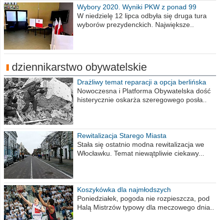
Wybory 2020. Wyniki PKW z ponad 99
procent obwodów
W niedzielę 12 lipca odbyła się druga tura
wyborów prezydenckich. Największe..
dziennikarstwo obywatelskie
Drażliwy temat reparacji a opcja berlińska
Nowoczesna i Platforma Obywatelska dość
histerycznie oskarża szeregowego posła..
Rewitalizacja Starego Miasta
Stała się ostatnio modna rewitalizacja we
Włocławku. Temat niewątpliwie ciekawy...
Koszykówka dla najmłodszych
Poniedziałek, pogoda nie rozpieszcza, pod
Halą Mistrzów typowy dla meczowego dnia..