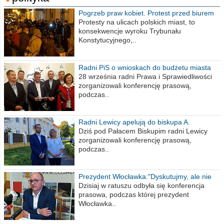
Pogrzeb praw kobiet. Protest przed biurem
poselskim PiS
Protesty na ulicach polskich miast, to
konsekwencje wyroku Trybunału
Konstytucyjnego,..
Radni PiS o wnioskach do budżetu miasta
na 2021 rok
28 września radni Prawa i Sprawiedliwości
zorganizowali konferencję prasową,
podczas..
Radni Lewicy apelują do biskupa A.
Wiesława Meringa
Dziś pod Pałacem Biskupim radni Lewicy
zorganizowali konferencję prasową,
podczas..
Prezydent Włocławka:"Dyskutujmy, ale nie
obrażajmy się”
Dzisiaj w ratuszu odbyła się konferencja
prasowa, podczas której prezydent
Włocławka..