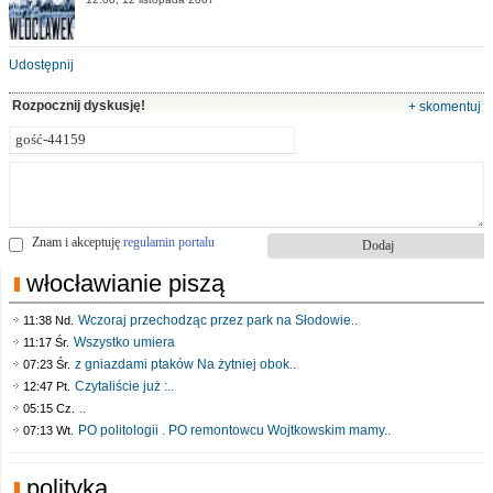
Udostępnij
Rozpocznij dyskusję!
+ skomentuj
Znam i akceptuję
regulamin portalu
włocławianie piszą
Wczoraj przechodząc przez park na Słodowie..
11:38 Nd.
Wszystko umiera
11:17 Śr.
z gniazdami ptaków Na żytniej obok..
07:23 Śr.
Czytaliście już :..
12:47 Pt.
..
05:15 Cz.
PO politologii . PO remontowcu Wojtkowskim mamy..
07:13 Wt.
polityka