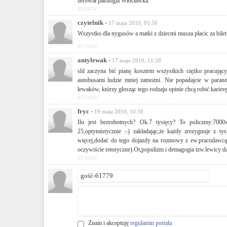
żerował patologia Włocławka.
ID:19574
czytelnik
• 17 maja 2010, 05:56
Wszystko dla nygusów a matki z dziecmi musza płacic za bilet
ID:19589
antylewak
• 17 maja 2010, 11:58
sld zaczyna bić pianę kosztem wszystkich ciężko pracujący
autobusami ludzie mniej zamożni. Nie popadajcie w paranoję
lewaków, którzy głosząc tego rodzaju opinie chcą robić karierę
ID:19599
fryc
• 19 maja 2010, 10:38
Ilu jest bezrobotnych? Ok.7 tysięcy? To policzmy:7000
25,optymistycznie :-) zakładając,że każdy zrezygnuje z 
więcej,dodać do tego dojazdy na rozmowy z ew.pracodawcą,to
oczywiście retoryczne).Ot,populizm i demagogia tzw.lewicy:da
ID:19633
Znam i akceptuję
regulamin portalu