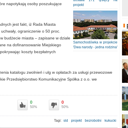
dostała 171 tysięcy na
które napotykają osoby poszukujące
projekt
nych jest fakt, iż Rada Miasta
 uchwały, ograniczenie o 50 proc.
 w budżecie miasta – zapisane w dziale
Samochodówka w projekcie
ane na dofinansowanie Miejskiego
'Dwa narody - jedna rodzina'
 pokrywając koszty bezpłatnych
enia katalogu zwolnień i ulg w opłatach za usługi przewozowe
skie Przedsiębiorstwo Komunikacyjne Spółka z o.o. we
0
0
50%
50%
Tagi:
sld
projekt
bezrobotni
kukucki