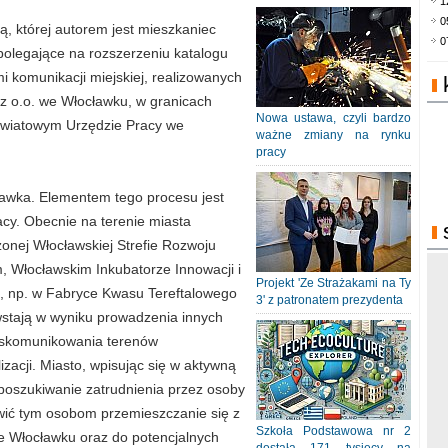
1
0
ą, której autorem jest mieszkaniec
0
olegające na rozszerzeniu katalogu
 komunikacji miejskiej, realizowanych
z o.o. we Włocławku, w granicach
Nowa ustawa, czyli bardzo
Powiatowym Urzędzie Pracy we
ważne zmiany na rynku
pracy
ławka. Elementem tego procesu jest
cy. Obecnie na terenie miasta
zonej Włocławskiej Strefie Rozwoju
Włocławskim Inkubatorze Innowacji i
Projekt 'Ze Strażakami na Ty
ji, np. w Fabryce Kwasu Tereftalowego
3' z patronatem prezydenta
stają w wyniku prowadzenia innych
1, skomunikowania terenów
zacji. Miasto, wpisując się w aktywną
 poszukiwanie zatrudnienia przez osoby
wić tym osobom przemieszczanie się z
Szkoła Podstawowa nr 2
 Włocławku oraz do potencjalnych