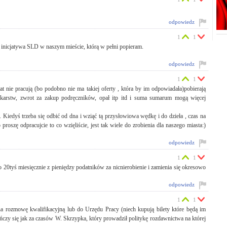
odpowiedz
1
1
 inicjatywa SLD w naszym mieście, którą w pełni popieram.
odpowiedz
1
1
lat nie pracują (bo podobno nie ma takiej oferty , która by im odpowiadała)pobierają
karstw, zwrot za zakup podręczników, opał itp itd i suma sumarum mogą więcej
. Kiedyś trzeba się odbić od dna i wziąć tą przysłowiowa wędkę i do dzieła , czas na
 proszę odpracujcie to co wzięliście, jest tak wiele do zrobienia dla naszego miasta:)
odpowiedz
1
1
po 20tyś miesięcznie z pieniędzy podatników za nicnierobienie i zamienia się okresowo
odpowiedz
1
1
a rozmowę kwalifikacyjną lub do Urzędu Pracy (niech kupują bilety które będą im
czy się jak za czasów W. Skrzypka, który prowadził politykę rozdawnictwa na której