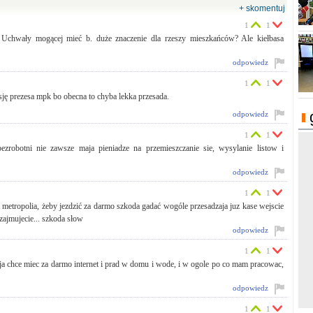
+ skomentuj
1
1
 Uchwały mogącej mieć b. duże znaczenie dla rzeszy mieszkańców? Ale kiełbasa
odpowiedz
1
1
ję prezesa mpk bo obecna to chyba lekka przesada.
odpowiedz
1
1
ezrobotni nie zawsze maja pieniadze na przemieszczanie sie, wysylanie listow i
odpowiedz
1
1
t metropolia, żeby jezdzić za darmo szkoda gadać wogóle przesadzaja juz kase wejscie
 zajmujecie... szkoda słow
odpowiedz
1
1
to ja chce miec za darmo internet i prad w domu i wode, i w ogole po co mam pracowac,
odpowiedz
1
1