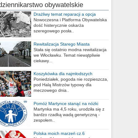
dziennikarstwo obywatelskie
Drażliwy temat reparacji a opcja
berlińska
Nowoczesna i Platforma Obywatelska
dość histerycznie oskarża
szeregowego posła..
Rewitalizacja Starego Miasta
Stała się ostatnio modna rewitalizacja
we Włocławku. Temat niewątpliwie
ciekawy...
Koszykówka dla najmłodszych
Poniedziałek, pogoda nie rozpieszcza,
pod Halą Mistrzów typowy dla
meczowego dnia..
Pomóż Martynce stanąć na nóżki
Martynka ma 4,5 roku, urodziła się z
bardzo rzadką wadą genetyczną -
zespołem..
Polska moich marzeń cz.6