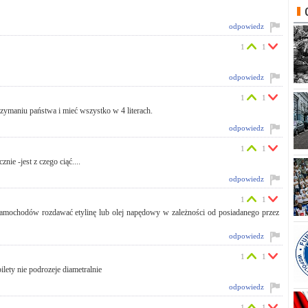
odpowiedz
1
1
odpowiedz
1
1
rzymaniu państwa i mieć wszystko w 4 literach.
odpowiedz
1
1
ie -jest z czego ciąć....
odpowiedz
1
1
samochodów rozdawać etylinę lub olej napędowy w zależności od posiadanego przez
odpowiedz
1
1
lety nie podrozeje diametralnie
odpowiedz
1
1