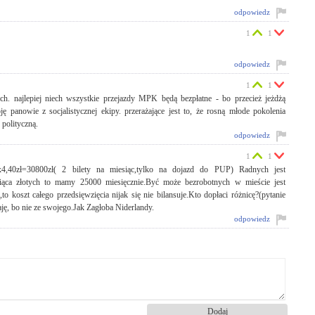
odpowiedz
1
1
odpowiedz
1
1
ch. najlepiej niech wszystkie przejazdy MPK będą bezpłatne - bo przecież jeżdżą
 panowie z socjalistycznej ekipy. przerażające jest to, że rosną młode pokolenia
 polityczną.
odpowiedz
1
1
x4,40zł=30800zł( 2 bilety na miesiąc,tylko na dojazd do PUP) Radnych jest
tysiąca złotych to mamy 25000 miesięcznie.Być może bezrobotnych w mieście jest
 koszt całego przedsięwzięcia nijak się nie bilansuje.Kto dopłaci różnicę?(pytanie
ję, bo nie ze swojego.Jak Zagłoba Niderlandy.
odpowiedz