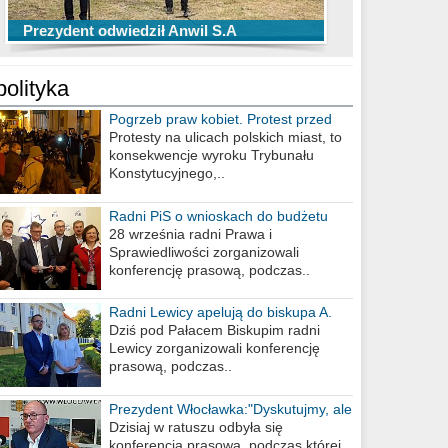
TOP 10 przechwytów Anwilu Włocławek
TOP 5 rzutów Anwilu Włocławek w BCL
Prezydent odwiedził Anwil S.A
w EBL w sezonie 2019/2020
w sezonie 2019/2020
polityka
Pogrzeb praw kobiet. Protest przed
biurem poselskim PiS
Protesty na ulicach polskich miast, to
konsekwencje wyroku Trybunału
Konstytucyjnego,..
Radni PiS o wnioskach do budżetu
miasta na 2021 rok
28 września radni Prawa i
Sprawiedliwości zorganizowali
konferencję prasową, podczas..
Radni Lewicy apelują do biskupa A.
Wiesława Meringa
Dziś pod Pałacem Biskupim radni
Lewicy zorganizowali konferencję
prasową, podczas..
Prezydent Włocławka:"Dyskutujmy, ale
nie obrażajmy się”
Dzisiaj w ratuszu odbyła się
konferencja prasowa, podczas której