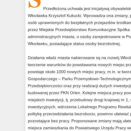
Przedłożona uchwała jest inicjatywą obywatelsk
Włocławka Krzysztof Kukucki. Wprowadza ona zmiany, p
osób uprawnionych do bezpłatnych przejazdów środkami
przez Miejskie Przedsiębiorstwo Komunikacyjne Spółka 
administracyjnych miasta, o osoby zarejestrowane w 
Włocławku, posiadające status osoby bezrobotnej.
Działania władz miasta nakierowane są na rozwój Włoc
tworzenie warunków do powstawania nowych miejsc pra
powstaje około 1000 nowych miejsc pracy, m.in. w twor
Gospodarczego – Parku Przemysłowo-Technologicznym, 
Przedsiębiorczości oraz przy realizacji dużych inwestyc
budowanej przez PKN Orlen. Kolejne miejsca pracy pow
miejskich inwestycji, tj. przebudowy drogi krajowej nr 
inwestycyjnych, wdrożenia Lokalnego Programu Rewitali
politykę przeciwdziałania bezrobociu, powinno ułatwiać
pozostające bez pracy. Proponowane zmiany mają ułat
miejsca zamieszkania do Powiatowego Urzędu Pracy we