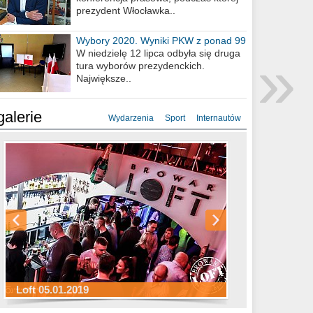
prezydent Włocławka..
Wybory 2020. Wyniki PKW z ponad 99
»
procent obwodów
W niedzielę 12 lipca odbyła się druga
tura wyborów prezydenckich.
Największe..
galerie
Wydarzenia
Sport
Internautów
Sylwester Hotel Młyn 31.12.2018
Sylwester Miejski 31.12.2018
Sylwester Loft 31.12.2018
Loft 05.01.2019
Sylwester Podgrodzie 31.12.2018
Sylwester Pensjonat Michelin 31.12.2018