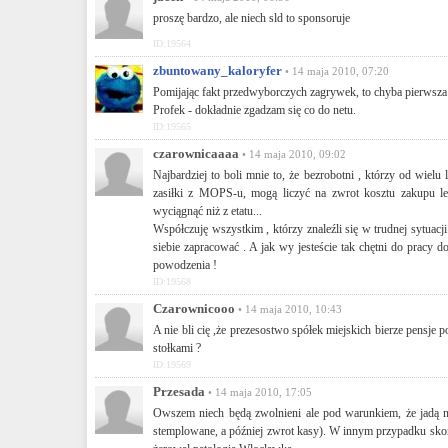
proszę bardzo, ale niech sld to sponsoruje
ID:19564
zbuntowany_kaloryfer
• 14 maja 2010, 07:20
Pomijając fakt przedwyborczych zagrywek, to chyba pierwsza
Profek - dokładnie zgadzam się co do netu.
ID:19565
czarownicaaaa
• 14 maja 2010, 09:02
Najbardziej to boli mnie to, że bezrobotni , którzy od wielu 
zasiłki z MOPS-u, mogą liczyć na zwrot kosztu zakupu le
wyciągnąć niż z etatu...
Współczuję wszystkim , którzy znaleźli się w trudnej sytuacji
siebie zapracować . A jak wy jesteście tak chętni do pracy do
powodzenia !
ID:19568
Czarownicooo
• 14 maja 2010, 10:43
A nie bli cię ,że prezesostwo spółek miejskich bierze pensje 
stołkami ?
ID:19569
Przesada
• 14 maja 2010, 17:05
Owszem niech będą zwolnieni ale pod warunkiem, że jadą n
stemplowane, a później zwrot kasy). W innym przypadku skoń