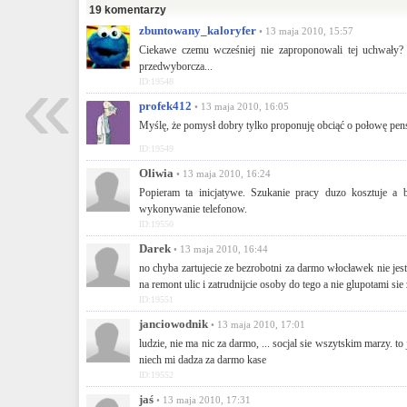
19 komentarzy
zbuntowany_kaloryfer
• 13 maja 2010, 15:57
Ciekawe czemu wcześniej nie zaproponowali tej uchwały?
«
przedwyborcza...
ID:19548
profek412
• 13 maja 2010, 16:05
Myślę, że pomysł dobry tylko proponuję obciąć o połowę pens
ID:19549
Oliwia
• 13 maja 2010, 16:24
Popieram ta inicjatywe. Szukanie pracy duzo kosztuje a b
wykonywanie telefonow.
ID:19550
Darek
• 13 maja 2010, 16:44
no chyba zartujecie ze bezrobotni za darmo włocławek nie jes
na remont ulic i zatrudnijcie osoby do tego a nie glupotami sie
ID:19551
janciowodnik
• 13 maja 2010, 17:01
ludzie, nie ma nic za darmo, ... socjal sie wszytskim marzy. 
niech mi dadza za darmo kase
ID:19552
jaś
• 13 maja 2010, 17:31