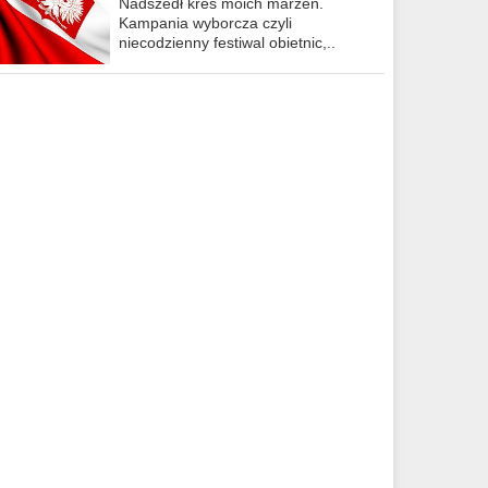
Nadszedł kres moich marzeń.
Kampania wyborcza czyli
niecodzienny festiwal obietnic,..