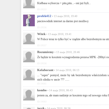
Kiełbasa wyborcza = pitu,pitu...- oni już byli...
ID:19553
profek412
• 13 maja 2010, 19:40
janciowodnik internet za darmo jest możliwy.
ID:19556
Witek
• 13 maja 2010, 19:41
W Polsce teraz to tylko być w rządzie albo bezrobotnym na ut
ID:19557
Rozumiemy
• 13 maja 2010, 20:46
Że będzie to kosztem wynagrodzenia prezesa MPK -200tyś roczn
ID:19558
Kolaborant
• 14 maja 2010, 06:13
... "super" pomysł, może by tak bezrobotnym właścicielom 
nich silnika w aucie ??? ......
ID:19561
kombo
• 14 maja 2010, 06:43
jestem za, ale mam nadzieje ze kosztem tego od nowego roku bi
ID:19563
jacek
• 14 maja 2010, 06:56