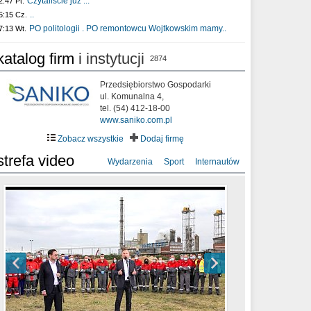
Czytaliście już :..
2:47 Pt.
..
5:15 Cz.
PO politologii . PO remontowcu Wojtkowskim mamy..
7:13 Wt.
katalog firm
i instytucji
2874
Przedsiębiorstwo Gospodarki
ul. Komunalna 4,
tel. (54) 412-18-00
www.saniko.com.pl
Zobacz wszystkie
Dodaj firmę
strefa video
Wydarzenia
Sport
Internautów
sixf33t .Last Year DRONE FOOTAGE
XXIII Sesja Rady Miasta Włocławek VIII
Ni To Ponk - W oczach mamy strach
Włocławek
kadencji w dniu 09.06.2020 r.