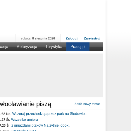
sobota,
8 sierpnia 2026
Zaloguj
Zarejestruj
kacja
Motoryzacja
Turystyka
Pracuj.pl
włocławianie piszą
Załóż nowy temat
Wczoraj przechodząc przez park na Słodowie..
1:38 Nd.
Wszystko umiera
1:17 Śr.
z gniazdami ptaków Na żytniej obok..
7:23 Śr.