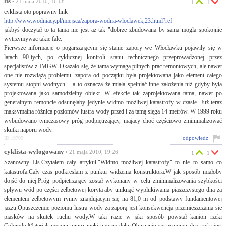
lis
• 21 maja 2010, 16:08
1
1
cyklista oto poprawny link
http://www.wodniacy.pl/miejsca/zapora-wodna-wloclawek,23.html?ref
jakbyś doczytał to ta tama nie jest az tak "dobrze zbudowana by sama mogla spokojnie
wytrzymywac takie fale:
Pierwsze informacje o pogarszającym się stanie zapory we Włocławku pojawiły się w
latach 90-tych, po cyklicznej kontroli stanu technicznego przeprowadzonej przez
specjalistów z IMGW. Okazało się, że tama wymaga pilnych prac remontowych, ale nawet
one nie rozwiążą problemu. zapora od początku była projektowana jako element całego
systemu stopni wodnych – a to oznacza że miała spełniać inne założenia niż gdyby była
projektowana jako samodzielny obiekt. W efekcie tak zaprojektowana tama, nawet po
generalnym remoncie odsunęłaby jedynie widmo możliwej katastrofy w czasie. Już teraz
maksymalna różnica poziomów lustra wody przed i za tamą sięga 14 metrów. W 1999 roku
wybudowano tymczasowy próg podpiętrzający, mający choć częściowo zminimalizować
skutki naporu wody.
odpowiedz
ID:19709
cyklista-wylogowany
• 21 maja 2010, 19:26
1
1
Szanowny Lis.Czytałem cały artykuł."Widmo możliwej katastrofy" to nie to samo co
katastrofa.Cały czas podkreslam z punktu widzenia konstruktora.W jak sposób miałoby
dojść do niej.Próg podpietrzający został wykonany w celu zminimalizowania szybkości
spływu wód po części żelbetowej koryta aby uniknąć wyplukiwania piaszczystego dna za
elementem żelbetowym rynny znajdujacym się na 81,0 m od podstawy fundamentowej
jazzu.Opuszczemie poziomu lustra wody za zaporą jest konsekwencja przemieszczania sie
piasków na skutek ruchu wody.W taki razie w jaki sposób powstał kanion rzeki