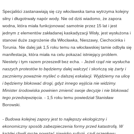
Specjaliści zastanawiają się czy włocławska tama wytrzyma kolejny
silny i długotrwały napór wody. Nie od dziś wiadomo, że zapora
wodna, która miała funkcjonować samotnie przez 15 lat i jest
jednym z elementów zakładanej kaskadyzacji Wisły, jest wysłużona i
stanowi duże zagrożenie dla Włocławka, Nieszawy, Ciechocinka i
Torunia. Nie dalej jak 1,5 roku temu na włocławskiej tamie odbyła się
manifestacja, która miała na celu pokazać istniejący problem.
Niestety i tym razem przeszedł bez echa. -
Jeżeli rząd nie wysłucha
naszych protestów to będziemy dalej walczyć i skończą się żarty i
zaczniemy poważnie myśleć o dalszej eskalacji. Wyjdziemy na ulicę
i będziemy blokować drogi, gdyż innego wyjścia nie widzimy.
Minister środowiska powinien zmienić swoje decyzje i nie blokować
tego przedsięwzięcia.
- 1,5 roku temu powiedział Stanisław
Borowski.
- Budowa kolejnej zapory jest to najlepszy ekologiczny i
ekonomiczny sposób zabezpieczenia formy przed katastrofą. W
każdej chwili może powstać zjawisko sufozji, czyli przepływu