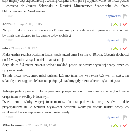
styk między częścią betonową a ziemną. Cząstki ziemi już są wypłukiwane. To może puścić
- ostrzega dr Janusz Żelaziński z Komisji Ministerstwa Środowiska ds. Ocen
Oddziaływania na Środowisko.
odpowiedz
ID:19694
John
• 21 maja 2010, 13:05
1
1
Nie przez takie rzeczy w przeszłości Nasza tama przechodziła jest zaprawiona w boju. Jak
by miała 'pierdyknąć' to już dawno to by zrobiła ;)
odpowiedz
ID:19695
sibi
• 21 maja 2010, 13:10
1
1
Maksymalna różnica poziomu lustra wody przed tamą i za nią to 10,5 m. Obecnie dochodzi
do 14 w wyniku zużycia obiektu konstrukcji.
Sory ale te 3.5 metra zmienia jednak rozkład parcia ze strony wysokiej wody przez co
ryzyko wzrasta...
Tą falę może wytrzymać gdyż pułapu, którego tama nie wytrzyma 8,5 tys. m sześc. na
sekundę, nie osiągnie. Jednak ten pułap był ustalony gdy różnica luster była mniejsza...
Jednego jestem pewien... Tama powinna przejść remont i powinna zostać wybudowana
druga tama w okolicy Nieszawy...
Dzięki temu byłoby więcej instrumentów do manipulowania biegu wody, a także
przyczyniłoby się to wzrostu wysokości poziomu wody po stronie niskiej wody, co
skutkowałoby zmniejszeniem różnic luster wody...
odpowiedz
ID:19696
Włocławianin
• 21 maja 2010, 13:40
1
1