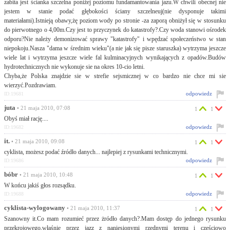
zabita jest ścianka szczelna poniżej poziomu fundamantowania jazu.W chwili obecnej nie
jestem w stanie podać głębokości ściany szczelneuj(nie dysponuje takimi
materiałami).Istnieją obawy,żę poziom wody po stronie -za zaporą obniżył się w stosunku
do pierwotnego o 4,00m.Czy jest to przyczynek do katastrofy?.Czy woda stanowi ośrodek
odporu?Nie należy demonizować sprawy "katastrofy" i wpędzać społeczeństwo w stan
niepokoju.Nasza "dama w średnim wieku"(a nie jak się pisze staruszka) wytrzyma jeszcze
wiele lat i wytrzyma jeszcze wiele fal kulminacyjnych wynikających z opadów.Budów
hydrotechnicznych nie wykonuje sie na okres 10-cio letni.
Chyba,że Polska znajdzie sie w strefie sejsmicznej w co bardzo nie chce mi sie
wierzyć.Pozdrawiam.
odpowiedz
ID:19681
juta
• 21 maja 2010, 07:08
1
1
Obyś miał rację....
odpowiedz
ID:19682
it.
• 21 maja 2010, 09:08
1
1
cyklista, możesz podać źródło danych... najlepiej z rysunkami technicznymi.
odpowiedz
ID:19686
bóbr
• 21 maja 2010, 10:48
1
1
W końcu jakiś głos rozsądku.
odpowiedz
ID:19688
cyklista-wylogowany
• 21 maja 2010, 11:37
1
1
Szanowny it.Co mam rozumieć przez żródło danych?.Mam dostęp do jednego rysunku
przekrojowego,właśnie przez jazz z naniesionymi rzędnymi terenu i częściowo