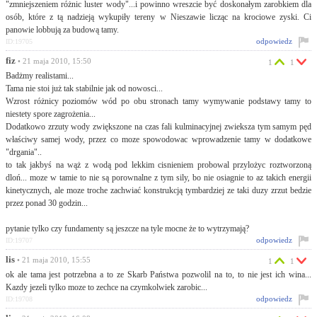
"zmniejszeniem różnic luster wody"...i powinno wreszcie być doskonałym zarobkiem dla
osób, które z tą nadzieją wykupiły tereny w Nieszawie licząc na krociowe zyski. Ci
panowie lobbują za budową tamy.
odpowiedz
ID:19705
fiz
• 21 maja 2010, 15:50
1
1
Badżmy realistami...
Tama nie stoi już tak stabilnie jak od nowosci...
Wzrost różnicy poziomów wód po obu stronach tamy wymywanie podstawy tamy to
niestety spore zagrożenia...
Dodatkowo zrzuty wody zwiększone na czas fali kulminacyjnej zwieksza tym samym pęd
właściwy samej wody, przez co moze spowodowac wprowadzenie tamy w dodatkowe
"drgania"..
to tak jakbyś na wąż z wodą pod lekkim cisnieniem probowal przylożyc roztworzoną
dloń... moze w tamie to nie są porownalne z tym sily, bo nie osiagnie to az takich energii
kinetycznych, ale moze troche zachwiać konstrukcją tymbardziej ze taki duzy zrzut bedzie
przez ponad 30 godzin...
pytanie tylko czy fundamenty są jeszcze na tyle mocne że to wytrzymają?
odpowiedz
ID:19707
lis
• 21 maja 2010, 15:55
1
1
ok ale tama jest potrzebna a to ze Skarb Państwa pozwolil na to, to nie jest ich wina...
Kazdy jezeli tylko moze to zechce na czymkolwiek zarobic...
odpowiedz
ID:19708