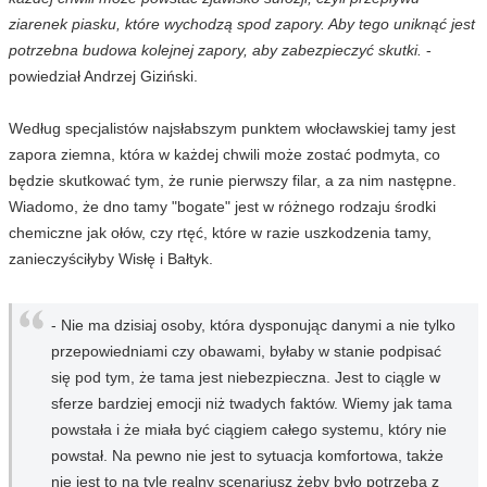
ziarenek piasku, które wychodzą spod zapory. Aby tego uniknąć jest
potrzebna budowa kolejnej zapory, aby zabezpieczyć skutki.
-
powiedział Andrzej Giziński.
Według specjalistów najsłabszym punktem włocławskiej tamy jest
zapora ziemna, która w każdej chwili może zostać podmyta, co
będzie skutkować tym, że runie pierwszy filar, a za nim następne.
Wiadomo, że dno tamy "bogate" jest w różnego rodzaju środki
chemiczne jak ołów, czy rtęć, które w razie uszkodzenia tamy,
zanieczyściłyby Wisłę i Bałtyk.
- Nie ma dzisiaj osoby, która dysponując danymi a nie tylko
przepowiedniami czy obawami, byłaby w stanie podpisać
się pod tym, że tama jest niebezpieczna. Jest to ciągle w
sferze bardziej emocji niż twadych faktów. Wiemy jak tama
powstała i że miała być ciągiem całego systemu, który nie
powstał. Na pewno nie jest to sytuacja komfortowa, także
nie jest to na tyle realny scenariusz żeby było potrzeba z