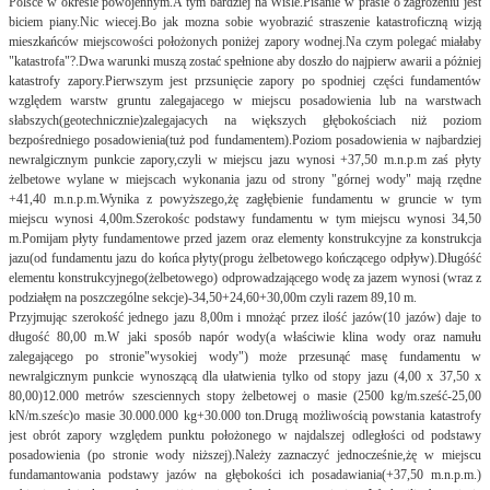
Polsce w okresie powojennym.A tym bardziej na Wiśle.Pisanie w prasie o zagrożeniu jest
biciem piany.Nic wiecej.Bo jak mozna sobie wyobrazić straszenie katastroficzną wizją
mieszkańców miejscowości położonych poniżej zapory wodnej.Na czym polegać miałaby
"katastrofa"?.Dwa warunki muszą zostać spełnione aby doszło do najpierw awarii a póżniej
katastrofy zapory.Pierwszym jest przsunięcie zapory po spodniej części fundamentów
względem warstw gruntu zalegajacego w miejscu posadowienia lub na warstwach
słabszych(geotechnicznie)zalegajacych na większych głębokościach niż poziom
bezpośredniego posadowienia(tuż pod fundamentem).Poziom posadowienia w najbardziej
newralgicznym punkcie zapory,czyli w miejscu jazu wynosi +37,50 m.n.p.m zaś płyty
żelbetowe wylane w miejscach wykonania jazu od strony "górnej wody" mają rzędne
+41,40 m.n.p.m.Wynika z powyższego,żę zagłębienie fundamentu w gruncie w tym
miejscu wynosi 4,00m.Szerokośc podstawy fundamentu w tym miejscu wynosi 34,50
m.Pomijam płyty fundamentowe przed jazem oraz elementy konstrukcyjne za konstrukcja
jazu(od fundamentu jazu do końca płyty(progu żelbetowego kończącego odpływ).Długóść
elementu konstrukcyjnego(żelbetowego) odprowadzającego wodę za jazem wynosi (wraz z
podziałęm na poszczególne sekcje)-34,50+24,60+30,00m czyli razem 89,10 m.
Przyjmując szerokość jednego jazu 8,00m i mnożąć przez ilość jazów(10 jazów) daje to
długość 80,00 m.W jaki sposób napór wody(a właściwie klina wody oraz namułu
zalegającego po stronie"wysokiej wody") może przesunąć masę fundamentu w
newralgicznym punkcie wynoszącą dla ułatwienia tylko od stopy jazu (4,00 x 37,50 x
80,00)12.000 metrów szesciennych stopy żelbetowej o masie (2500 kg/m.sześć-25,00
kN/m.sześc)o masie 30.000.000 kg+30.000 ton.Drugą możliwością powstania katastrofy
jest obrót zapory względem punktu położonego w najdalszej odległości od podstawy
posadowienia (po stronie wody niższej).Należy zaznaczyć jednocześnie,żę w miejscu
fundamantowania podstawy jazów na głębokości ich posadawiania(+37,50 m.n.p.m.)