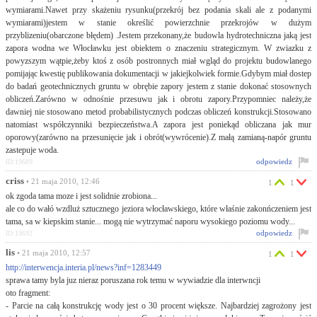
wymiarami.Nawet przy skażeniu rysunku(przekrój bez podania skali ale z podanymi
wymiarami)jestem w stanie określić powierzchnie przekrojów w dużym
przyblizeniu(obarczone błędem) .Jestem przekonany,że budowla hydrotechniczna jaką jest
zapora wodna we Włocławku jest obiektem o znaczeniu strategicznym. W zwiazku z
powyzszym wątpie,żeby ktoś z osób postronnych miał wgląd do projektu budowlanego
pomijając kwestię publikowania dokumentacji w jakiejkolwiek formie.Gdybym miał dostep
do badań geotechnicznych gruntu w obrębie zapory jestem z stanie dokonać stosownych
obliczeń.Zarówno w odnośnie przesuwu jak i obrotu zapory.Przypomniec należy,że
dawniej nie stosowano metod probabilistycznych podczas obliczeń konstrukcji.Stosowano
natomiast współczynniki bezpieczeństwa.A zapora jest poniekąd obliczana jak mur
oporowy(zarówno na przesunięcie jak i obrót(wywrócenie).Z małą zamianą-napór gruntu
zastepuje woda.
odpowiedz
ID:19689
criss
• 21 maja 2010, 12:46
1
1
ok zgoda tama moze i jest solidnie zrobiona...
ale co do wałó wzdluż sztucznego jeziora włocławskiego, które właśnie zakonńczeniem jest
tama, sa w kiepskim stanie... mogą nie wytrzymać naporu wysokiego poziomu wody...
odpowiedz
ID:19692
lis
• 21 maja 2010, 12:57
1
1
http://interwencja.interia.pl/news?inf=1283449
sprawa tamy byla juz nieraz poruszana rok temu w wywiadzie dla interwncji
oto fragment:
- Parcie na całą konstrukcję wody jest o 30 procent większe. Najbardziej zagrożony jest