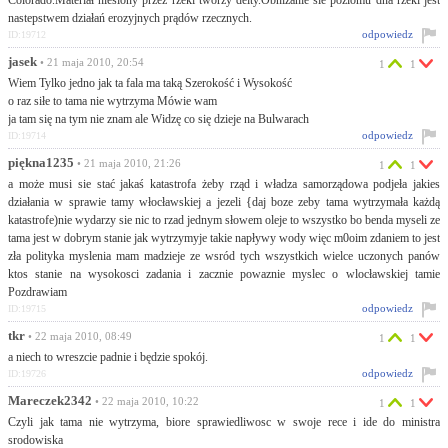
Colorado.Materiał niesiony przez rzeki tworzy delty.Obnizanie sie poziomu dna rzeki jest
nastepstwem działań erozyjnych prądów rzecznych.
odpowiedz
ID:19712
jasek
• 21 maja 2010, 20:54
1
1
Wiem Tylko jedno jak ta fala ma taką Szerokość i Wysokość
o raz siłe to tama nie wytrzyma Mówie wam
ja tam się na tym nie znam ale Widzę co się dzieje na Bulwarach
odpowiedz
ID:19714
piękna1235
• 21 maja 2010, 21:26
1
1
a może musi sie stać jakaś katastrofa żeby rząd i władza samorządowa podjeła jakies
działania w sprawie tamy włocławskiej a jezeli {daj boze zeby tama wytrzymała każdą
katastrofe)nie wydarzy sie nic to rzad jednym słowem oleje to wszystko bo benda myseli ze
tama jest w dobrym stanie jak wytrzymyje takie napływy wody więc m0oim zdaniem to jest
zła polityka myslenia mam madzieje ze wsród tych wszystkich wielce uczonych panów
ktos stanie na wysokosci zadania i zacznie powaznie myslec o wlocławskiej tamie
Pozdrawiam
odpowiedz
ID:19715
tkr
• 22 maja 2010, 08:49
1
1
a niech to wreszcie padnie i będzie spokój.
odpowiedz
ID:19726
Mareczek2342
• 22 maja 2010, 10:22
1
1
Czyli jak tama nie wytrzyma, biore sprawiedliwosc w swoje rece i ide do ministra
srodowiska