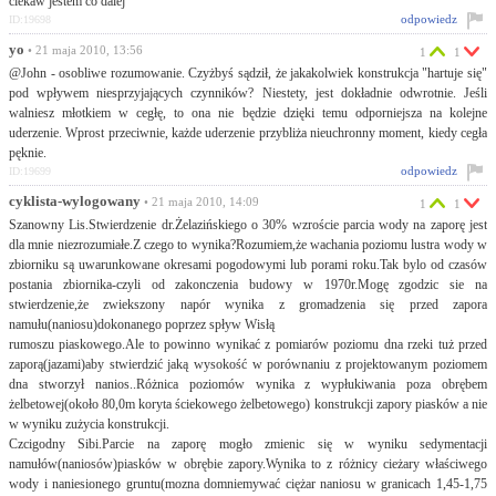
ciekaw jestem co dalej
odpowiedz
ID:19698
yo
• 21 maja 2010, 13:56
1
1
@John - osobliwe rozumowanie. Czyżbyś sądził, że jakakolwiek konstrukcja "hartuje się"
pod wpływem niesprzyjających czynników? Niestety, jest dokładnie odwrotnie. Jeśli
walniesz młotkiem w cegłę, to ona nie będzie dzięki temu odporniejsza na kolejne
uderzenie. Wprost przeciwnie, każde uderzenie przybliża nieuchronny moment, kiedy cegła
pęknie.
odpowiedz
ID:19699
cyklista-wylogowany
• 21 maja 2010, 14:09
1
1
Szanowny Lis.Stwierdzenie dr.Żelazińskiego o 30% wzroście parcia wody na zaporę jest
dla mnie niezrozumiałe.Z czego to wynika?Rozumiem,że wachania poziomu lustra wody w
zbiorniku są uwarunkowane okresami pogodowymi lub porami roku.Tak bylo od czasów
postania zbiornika-czyli od zakonczenia budowy w 1970r.Mogę zgodzic sie na
stwierdzenie,że zwiekszony napór wynika z gromadzenia się przed zapora
namułu(naniosu)dokonanego poprzez spływ Wisłą
rumoszu piaskowego.Ale to powinno wynikać z pomiarów poziomu dna rzeki tuż przed
zaporą(jazami)aby stwierdzić jaką wysokość w porównaniu z projektowanym poziomem
dna stworzył nanios..Różnica poziomów wynika z wypłukiwania poza obrębem
żelbetowej(około 80,0m koryta ściekowego żelbetowego) konstrukcji zapory piasków a nie
w wyniku zużycia konstrukcji.
Czcigodny Sibi.Parcie na zaporę mogło zmienic się w wyniku sedymentacji
namułów(naniosów)piasków w obrębie zapory.Wynika to z różnicy cieżary właściwego
wody i naniesionego gruntu(mozna domniemywać ciężar naniosu w granicach 1,45-1,75