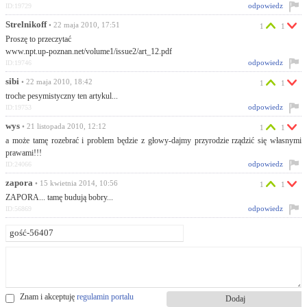
odpowiedz
ID:19729
Strelnikoff
• 22 maja 2010, 17:51
1
1
Proszę to przeczytać
www.npt.up-poznan.net/volume1/issue2/art_12.pdf
odpowiedz
ID:19746
sibi
• 22 maja 2010, 18:42
1
1
troche pesymistyczny ten artykul...
odpowiedz
ID:19753
wys
• 21 listopada 2010, 12:12
1
1
a może tamę rozebrać i problem będzie z głowy-dajmy przyrodzie rządzić się własnymi
prawami!!!
odpowiedz
ID:24066
zapora
• 15 kwietnia 2014, 10:56
1
1
ZAPORA... tamę budują bobry...
odpowiedz
ID:56869
Znam i akceptuję
regulamin portalu