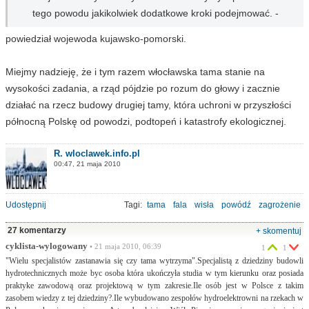
tego powodu jakikolwiek dodatkowe kroki podejmować. -
powiedział wojewoda kujawsko-pomorski.
Miejmy nadzieję, że i tym razem włocławska tama stanie na
wysokości zadania, a rząd pójdzie po rozum do głowy i zacznie
działać na rzecz budowy drugiej tamy, która uchroni w przyszłości
północną Polskę od powodzi, podtopeń i katastrofy ekologicznej.
R. wloclawek.info.pl
00:47, 21 maja 2010
Udostępnij
Tagi:
tama
fala
wisła
powódź
zagrożenie
27 komentarzy
+ skomentuj
cyklista-wylogowany
• 21 maja 2010, 06:39
1
1
"Wielu specjalistów zastanawia się czy tama wytrzyma".Specjalistą z dziedziny budowli
hydrotechnicznych może byc osoba która ukończyła studia w tym kierunku oraz posiada
praktyke zawodową oraz projektową w tym zakresie.Ile osób jest w Polsce z takim
zasobem wiedzy z tej dziedziny?.Ile wybudowano zespołów hydroelektrowni na rzekach w