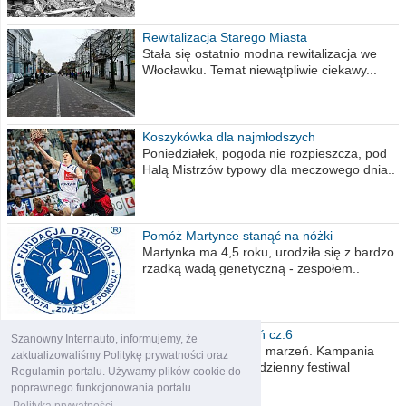
Rewitalizacja Starego Miasta
Stała się ostatnio modna rewitalizacja we
Włocławku. Temat niewątpliwie ciekawy...
Koszykówka dla najmłodszych
Poniedziałek, pogoda nie rozpieszcza, pod
Halą Mistrzów typowy dla meczowego dnia..
Pomóż Martynce stanąć na nóżki
Martynka ma 4,5 roku, urodziła się z bardzo
rzadką wadą genetyczną - zespołem..
Polska moich marzeń cz.6
Szanowny Internauto, informujemy, że
Nadszedł kres moich marzeń. Kampania
zaktualizowaliśmy Politykę prywatności oraz
wyborcza czyli niecodzienny festiwal
Regulamin portalu. Używamy plików cookie do
obietnic,..
poprawnego funkcjonowania portalu.
Polityka prywatności