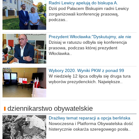
Radni Lewicy apelują do biskupa A.
Wiesława Meringa
Dziś pod Pałacem Biskupim radni Lewicy
zorganizowali konferencję prasową,
podczas..
Prezydent Włocławka:"Dyskutujmy, ale nie
obrażajmy się”
Dzisiaj w ratuszu odbyła się konferencja
prasowa, podczas której prezydent
Włocławka..
Wybory 2020. Wyniki PKW z ponad 99
procent obwodów
W niedzielę 12 lipca odbyła się druga tura
wyborów prezydenckich. Największe..
dziennikarstwo obywatelskie
Drażliwy temat reparacji a opcja berlińska
Nowoczesna i Platforma Obywatelska dość
histerycznie oskarża szeregowego posła..