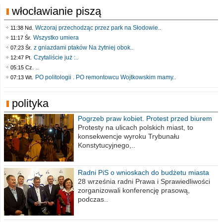
włocławianie piszą
Wczoraj przechodząc przez park na Słodowie..
11:38 Nd.
Wszystko umiera
11:17 Śr.
z gniazdami ptaków Na żytniej obok..
07:23 Śr.
Czytaliście już :..
12:47 Pt.
..
05:15 Cz.
PO politologii . PO remontowcu Wojtkowskim mamy..
07:13 Wt.
polityka
Pogrzeb praw kobiet. Protest przed biurem
poselskim PiS
Protesty na ulicach polskich miast, to
konsekwencje wyroku Trybunału
Konstytucyjnego,..
Radni PiS o wnioskach do budżetu miasta
na 2021 rok
28 września radni Prawa i Sprawiedliwości
zorganizowali konferencję prasową,
podczas..