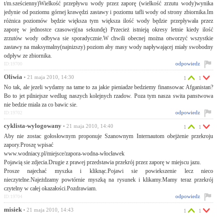
t/m.sześcienny)Wielkość przepływu wody przez zaporę (wielkość zrzutu wody)wynika
jedynie od poziomu górnej krawędzi zastawy i poziomu tafli wody od strony zbiornika.Im
różnica poziomów będzie większa tym większa ilość wody będzie przepływała przez
zaporę w jednostce czasowej(na sekundę) Przecież istnieją okresy letnie kiedy ilość
zrzutów wody odbywa sie sporadycznie.W chwili obecnej można otworzyć wszystkie
zastawy na maksymalny(najnizszy) poziom aby masy wody napływającej miały swobodny
odpływ ze zbiornika.
odpowiedz
ID:19700
Oliwia
• 21 maja 2010, 14:30
1
1
No tak, ale jezeli wydamy na tame to za jakie pieniadze bedziemy finansowac Afganistan?
Bo to jet pilniejsze wedlug naszych kolejnych rzadow. Poza tym nasza swita panstwowa
nie bedzie miala za co bawic sie.
odpowiedz
ID:19702
cyklista-wylogowany
• 21 maja 2010, 14:40
1
1
Aby nie zostac gołosłownym proponuje Szanownym Internautom obejżenie przekroju
zapory.Proszę wpisać
www.wodniacy.pl/miejsce/zapora-wodna-włocławek
Pojawią sie zdjecia.Drugie z prawej przedstawia przekrój przez zaporę w miejscu jazu.
Prosze najechać myszka i kliknąc.Pojawi sie powiekszenie lecz nieco
nieczytelne.Najeżdzamy powtórnie myszką na rysunek i klikamy.Mamy teraz przekrój
czytelny w całej okazałości.Pozdrawiam.
odpowiedz
ID:19704
misiek
• 21 maja 2010, 14:43
1
1