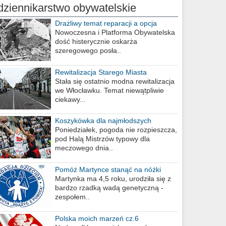
dziennikarstwo obywatelskie
Drażliwy temat reparacji a opcja
berlińska
Nowoczesna i Platforma Obywatelska
dość histerycznie oskarża
szeregowego posła..
Rewitalizacja Starego Miasta
Stała się ostatnio modna rewitalizacja
we Włocławku. Temat niewątpliwie
ciekawy...
Koszykówka dla najmłodszych
Poniedziałek, pogoda nie rozpieszcza,
pod Halą Mistrzów typowy dla
meczowego dnia..
Pomóż Martynce stanąć na nóżki
Martynka ma 4,5 roku, urodziła się z
bardzo rzadką wadą genetyczną -
zespołem..
Polska moich marzeń cz.6