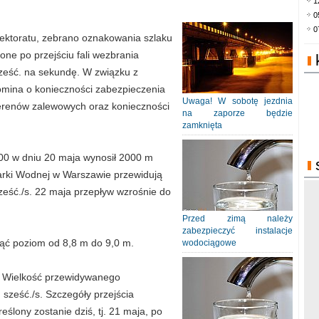
1
0
0
spektoratu, zebrano oznakowania szlaku
e po przejściu fali wezbrania
ześć. na sekundę. W związku z
na o konieczności zabezpieczenia
Uwaga! W sobotę jezdnia
 terenów zalewowych oraz konieczności
na zaporze będzie
zamknięta
00 w dniu 20 maja wynosił 2000 m
darki Wodnej w Warszawie przewidują
eść./s. 22 maja przepływ wzrośnie do
Przed zimą należy
zabezpieczyć instalacje
ć poziom od 8,8 m do 9,0 m.
wodociągowe
u. Wielkość przewidywanego
sześć./s. Szczegóły przejścia
eślony zostanie dziś, tj. 21 maja, po