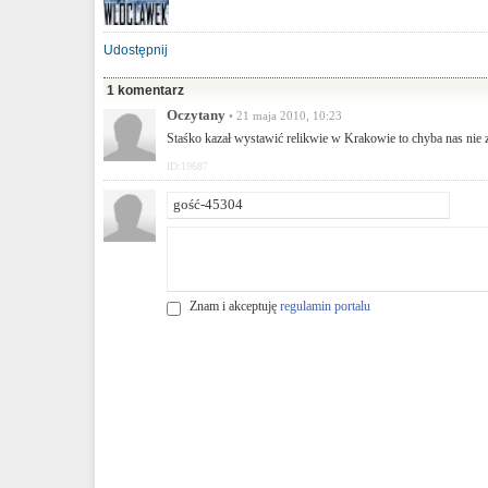
Udostępnij
1 komentarz
Oczytany
• 21 maja 2010, 10:23
Staśko kazał wystawić relikwie w Krakowie to chyba nas nie za
ID:19687
Znam i akceptuję
regulamin portalu