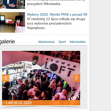
prezydent Włocławka..
Wybory 2020. Wyniki PKW z ponad 99
procent obwodów
W niedzielę 12 lipca odbyła się druga
tura wyborów prezydenckich.
Największe..
galerie
Wydarzenia
Sport
Internautów
Sylwester Hotel Młyn 31.12.2018
Sylwester Miejski 31.12.2018
Sylwester Loft 31.12.2018
Loft 05.01.2019
Sylwester Podgrodzie 31.12.2018
Sylwester Pensjonat Michelin 31.12.2018