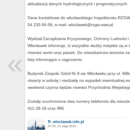
aktualizacji danych hydrologicznych i prognostycznych.
Dane kontaktowe do włocławskiego Inspektoratu RZGW: u
54 233-94-56, e-mail:
wloclawek@rzgw.waw.pl
.
Wydział Zarządzania Kryzysowego, Ochrony Ludności 
Włocławek informuje, iż wszystkie służby miejskie są w 
«
również worki oraz piasek. Do mieszkańców terenów za
listy informujące o zagrożeniu.
Budynek Zespołu Szkół Nr 8 we Włocławku przy ul. Will
otwarty w sobotę i niedzielę na wypadek ewentualnej e
weekend czynna będzie również Przychodnia Miejskiego 
Zostały uruchomione dwa numery telefonów dla mieszka
411-28-18 oraz 986.
R. wloclawek.info.pl
07:25, 21 maja 2010