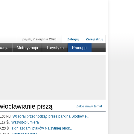
piątek,
7 sierpnia 2026
Zaloguj
Zarejestruj
kacja
Motoryzacja
Turystyka
Pracuj.pl
włocławianie piszą
Załóż nowy temat
Wczoraj przechodząc przez park na Słodowie..
1:38 Nd.
Wszystko umiera
1:17 Śr.
z gniazdami ptaków Na żytniej obok..
7:23 Śr.