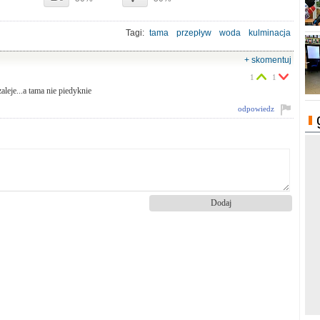
Tagi:
tama
przepływ
woda
kulminacja
+ skomentuj
1
1
leje...a tama nie piedyknie
odpowiedz