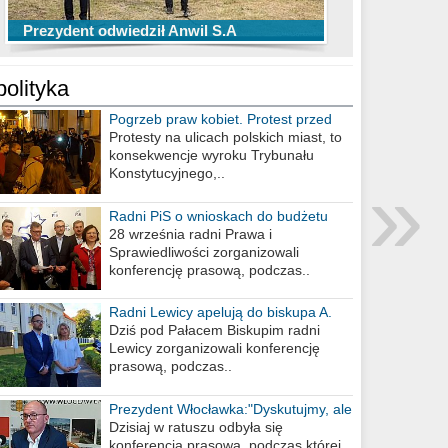
TOP 10 przechwytów Anwilu Włocławek
TOP 5 rzutów Anwilu Włocławek w BCL
Prezydent odwiedził Anwil S.A
w EBL w sezonie 2019/2020
w sezonie 2019/2020
polityka
Pogrzeb praw kobiet. Protest przed
biurem poselskim PiS
Protesty na ulicach polskich miast, to
konsekwencje wyroku Trybunału
»
Konstytucyjnego,..
Radni PiS o wnioskach do budżetu
miasta na 2021 rok
28 września radni Prawa i
Sprawiedliwości zorganizowali
konferencję prasową, podczas..
Radni Lewicy apelują do biskupa A.
Wiesława Meringa
Dziś pod Pałacem Biskupim radni
Lewicy zorganizowali konferencję
prasową, podczas..
Prezydent Włocławka:"Dyskutujmy, ale
nie obrażajmy się”
Dzisiaj w ratuszu odbyła się
konferencja prasowa, podczas której