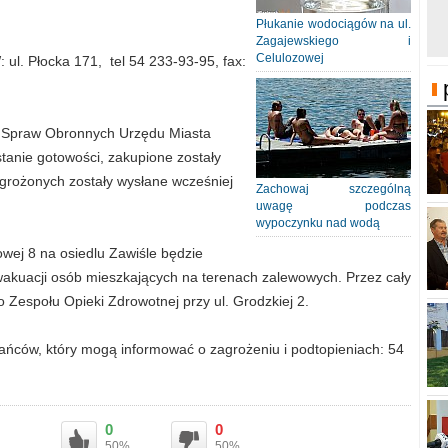
Płukanie wodociągów na ul.
Zagajewskiego i
Celulozowej
l. Płocka 171, tel 54 233-93-95, fax:
i Spraw Obronnych Urzędu Miasta
stanie gotowości, zakupione zostały
grożonych zostały wysłane wcześniej
Zachowaj szczególną
uwagę podczas
wypoczynku nad wodą
owej 8 na osiedlu Zawiśle będzie
wakuacji osób mieszkających na terenach zalewowych. Przez cały
Zespołu Opieki Zdrowotnej przy ul. Grodzkiej 2.
ńców, który mogą informować o zagrożeniu i podtopieniach: 54
0
0
50%
50%