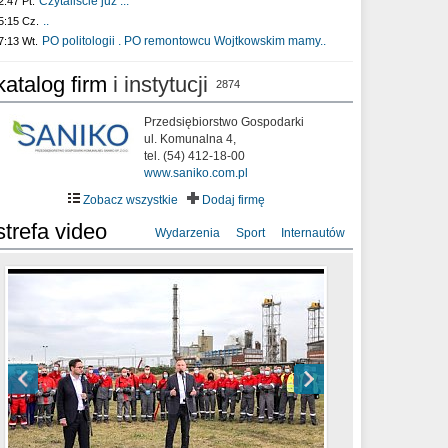
Czytaliście już :..
2:47 Pt.
..
5:15 Cz.
PO politologii . PO remontowcu Wojtkowskim mamy..
7:13 Wt.
katalog firm
i instytucji
2874
Przedsiębiorstwo Gospodarki
ul. Komunalna 4,
tel. (54) 412-18-00
www.saniko.com.pl
Zobacz wszystkie
Dodaj firmę
strefa video
Wydarzenia
Sport
Internautów
sixf33t .Last Year DRONE FOOTAGE
XXIII Sesja Rady Miasta Włocławek VIII
Ni To Ponk - W oczach mamy strach
Włocławek
kadencji w dniu 09.06.2020 r.