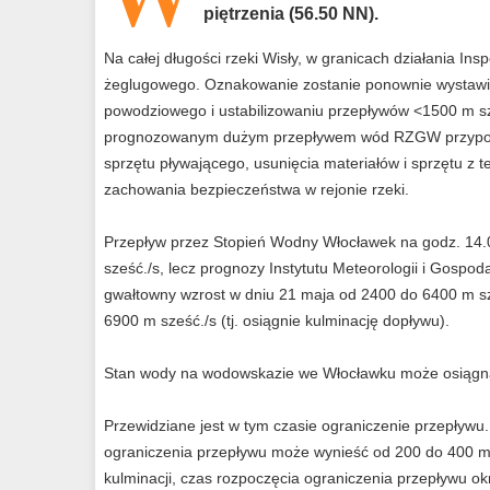
piętrzenia (56.50 NN).
Na całej długości rzeki Wisły, w granicach działania In
żeglugowego. Oznakowanie zostanie ponownie wystawion
powodziowego i ustabilizowaniu przepływów <1500 m s
prognozowanym dużym przepływem wód RZGW przypomi
sprzętu pływającego, usunięcia materiałów i sprzętu z
zachowania bezpieczeństwa w rejonie rzeki.
Przepływ przez Stopień Wodny Włocławek na godz. 14.
sześć./s, lecz prognozy Instytutu Meteorologii i Gospo
gwałtowny wzrost w dniu 21 maja od 2400 do 6400 m sz
6900 m sześć./s (tj. osiągnie kulminację dopływu).
Stan wody na wodowskazie we Włocławku może osiągną
Przewidziane jest w tym czasie ograniczenie przepływ
ograniczenia przepływu może wynieść od 200 do 400 m 
kulminacji, czas rozpoczęcia ograniczenia przepływu okr