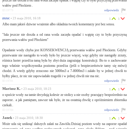
jeszcze nie doszła a od rana woda zaczęła opadać i wątpię czy to było przyczyną przerwania
wałów pod Płockiem .
odpowiedz
ID:19779
zxxc
• 23 maja 2010, 16:18
1
1
Albo mam jakieś dziwne wrażenie albo składnia twoich komentarzy jest bez sensu.
"fala jeszcze nie doszła a od rana woda zaczęła opadać i wątpię czy to było przyczyną
przerwania wałów pod Płockiem"
Opadanie wody chyba jest KONSEKWENCJĄ przerwania wałów pod Płockiem. Gdyby
przerwanie nie nastąpiło to wody było by jeszcze więcej, więc gdyby nie nastąpiły zrzuty,
różnica luster przed/za tamą była by zbyt duża zagrażając konstrukcji. Bo to o zachowanie
tego właśnie współczynnika poziomu przed/za (jeśli o bezpieczeństwie tamy się mówi)
chodzi. A wtedy gdyby zrzucono nie 5000m3 a 7-8000m3 i zalało by w jednej chwili to
byłby płacz, że nic nie zapowiadało tragedii i w jednej chwili nie ma nic.
odpowiedz
ID:19781
Mariusz K.
• 23 maja 2010, 18:23
1
1
o spuście wody na tamie decydują kolesie ze stolicy a nie osoby pracujący bezpośrednio na
zaporze.. a jak pamiętam, zawsze tak było, że na ostatnią chwilę z opróżnieniem zbiornika
czekali..
odpowiedz
ID:19784
Janek
• 23 maja 2010, 18:30
1
1
Może uda się uniknąć dalszych zalań na Zawiślu.Dzisiaj poziom wody na zaporze opadał
nieznacznie od rana według podawanych wskazań ,rano około 844cm , pod wieczór