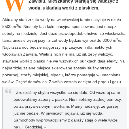
W
Zawiślu. Mieszkańcy starają się walczyć z
wodą, układają worki z piaskiem.
Aktulany stan zrzutu wody na włocławskiej tamie oscyluje w około
3
5500 m
/s. Niestety fala kulminacyjna spodziewana jest nocą z
soboty na niedzielę. Jest duże prawdopodobieństwo, że włocławska
3
tama uniesie wyżej jazy i zrzut wody będzie wynosił do 8000 m
/s.
Najbliższa noc będzie najgorszym przeżyciem dla niektórych
włocławian Zawiśla. Wielu z nich nie ma już sił, żeby walczyć,
stawiane worki z piasku nie we wszystkich punktach dają efekty. Na
najbardziej zalane miejsca skierowane zostały służby straży
pożarnej, straży miejskiej, Mpecu, którzy pomagają w umacnianiu
wałów. Część domów os. Zawiśla została odcięta od prądu i gazu.
- Zrozbiliśmy chyba wszystko co się dało. Od wczoraj sami
budowaliśmy zapory z piasku. Nie mieliśmy żadnej pomocy,
po za przywiezionymi workami. Mamy nadzieję, że gorzej
już nie będzie. W piwnicach pojawia już się woda.
Samochody wyprowadziliśmy z garaży stają o wiele wyżej
na ul. Grodzkiej. -