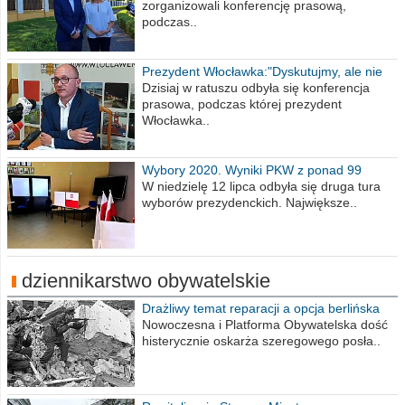
zorganizowali konferencję prasową,
podczas..
Prezydent Włocławka:"Dyskutujmy, ale nie
obrażajmy się”
Dzisiaj w ratuszu odbyła się konferencja
prasowa, podczas której prezydent
Włocławka..
Wybory 2020. Wyniki PKW z ponad 99
procent obwodów
W niedzielę 12 lipca odbyła się druga tura
wyborów prezydenckich. Największe..
dziennikarstwo obywatelskie
Drażliwy temat reparacji a opcja berlińska
Nowoczesna i Platforma Obywatelska dość
histerycznie oskarża szeregowego posła..