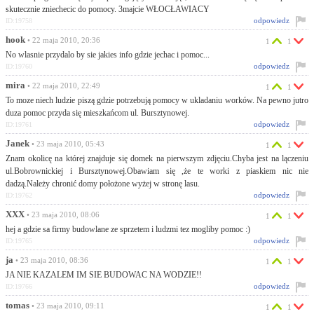
skutecznie zniechecic do pomocy. 3majcie WŁOCŁAWIACY
odpowiedz
ID:19758
hook
• 22 maja 2010, 20:36
1
1
No wlasnie przydalo by sie jakies info gdzie jechac i pomoc...
odpowiedz
ID:19760
mira
• 22 maja 2010, 22:49
1
1
To moze niech ludzie piszą gdzie potrzebują pomocy w ukladaniu worków. Na pewno jutro
duza pomoc przyda się mieszkańcom ul. Bursztynowej.
odpowiedz
ID:19761
Janek
• 23 maja 2010, 05:43
1
1
Znam okolicę na której znajduje się domek na pierwszym zdjęciu.Chyba jest na lączeniu
ul.Bobrownickiej i Bursztynowej.Obawiam się ,że te worki z piaskiem nic nie
dadzą.Należy chronić domy położone wyżej w stronę lasu.
odpowiedz
ID:19762
XXX
• 23 maja 2010, 08:06
1
1
hej a gdzie sa firmy budowlane ze sprzetem i ludzmi tez mogliby pomoc :)
odpowiedz
ID:19765
ja
• 23 maja 2010, 08:36
1
1
JA NIE KAZALEM IM SIE BUDOWAC NA WODZIE!!
odpowiedz
ID:19766
tomas
• 23 maja 2010, 09:11
1
1