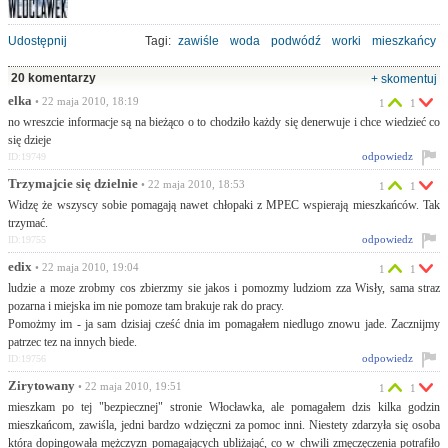
Udostępnij
Tagi:
zawiśle
woda
podwódź
worki
mieszkańcy
20 komentarzy
+ skomentuj
elka
• 22 maja 2010, 18:19
1
1
no wreszcie informacje są na bieżąco o to chodziło każdy się denerwuje i chce wiedzieć co
się dzieje
odpowiedz
ID:19749
Trzymajcie się dzielnie
• 22 maja 2010, 18:53
1
1
Widzę że wszyscy sobie pomagają nawet chłopaki z MPEC wspierają mieszkańców. Tak
trzymać.
odpowiedz
ID:19755
edix
• 22 maja 2010, 19:04
1
1
ludzie a moze zrobmy cos zbierzmy sie jakos i pomozmy ludziom zza Wisły, sama straz
pozarna i miejska im nie pomoze tam brakuje rak do pracy.
Pomożmy im - ja sam dzisiaj cześć dnia im pomagałem niedlugo znowu jade. Zacznijmy
patrzec tez na innych biede.
odpowiedz
ID:19756
Zirytowany
• 22 maja 2010, 19:51
1
1
mieszkam po tej "bezpiecznej" stronie Włocławka, ale pomagałem dzis kilka godzin
mieszkańcom, zawiśla, jedni bardzo wdzięczni za pomoc inni. Niestety zdarzyła się osoba
która dopingowała mężczyzn pomagających ubliżająć, co w chwili zmęczęczenia potrafiło