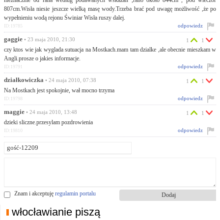
807cm.Wisła niesie jeszcze wielką masę wody.Trzeba brać pod uwagę możliwość ,że po
wypełnieniu wodą rejonu Świniar Wisła ruszy dalej.
odpowiedz
ID:19785
gaggie
• 23 maja 2010, 21:30
1
1
czy ktos wie jak wyglada sutuacja na Mostkach.mam tam dzialke ,ale obecnie mieszkam w
Angli.prosze o jakies informacje.
odpowiedz
ID:19791
działkowiczka
• 24 maja 2010, 07:38
1
1
Na Mostkach jest spokojnie, wał mocno trzyma
odpowiedz
ID:19798
maggie
• 24 maja 2010, 13:48
1
1
dzieki sliczne.przesylam pozdrowienia
odpowiedz
ID:19810
Znam i akceptuję
regulamin portalu
włocławianie piszą