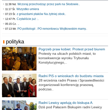
Wczoraj przechodząc przez park na Słodowie..
11:38 Nd.
Wszystko umiera
11:17 Śr.
z gniazdami ptaków Na żytniej obok..
07:23 Śr.
Czytaliście już :..
12:47 Pt.
..
05:15 Cz.
PO politologii . PO remontowcu Wojtkowskim mamy..
07:13 Wt.
polityka
Pogrzeb praw kobiet. Protest przed biurem
poselskim PiS
Protesty na ulicach polskich miast, to
konsekwencje wyroku Trybunału
Konstytucyjnego,..
Radni PiS o wnioskach do budżetu miasta
na 2021 rok
28 września radni Prawa i Sprawiedliwości
zorganizowali konferencję prasową,
podczas..
Radni Lewicy apelują do biskupa A.
Wiesława Meringa
Dziś pod Pałacem Biskupim radni Lewicy