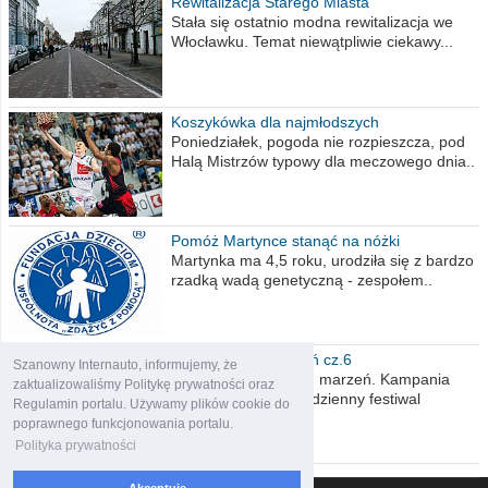
Rewitalizacja Starego Miasta
Stała się ostatnio modna rewitalizacja we
Włocławku. Temat niewątpliwie ciekawy...
Koszykówka dla najmłodszych
Poniedziałek, pogoda nie rozpieszcza, pod
Halą Mistrzów typowy dla meczowego dnia..
Pomóż Martynce stanąć na nóżki
Martynka ma 4,5 roku, urodziła się z bardzo
rzadką wadą genetyczną - zespołem..
Polska moich marzeń cz.6
Szanowny Internauto, informujemy, że
Nadszedł kres moich marzeń. Kampania
zaktualizowaliśmy Politykę prywatności oraz
wyborcza czyli niecodzienny festiwal
Regulamin portalu. Używamy plików cookie do
obietnic,..
poprawnego funkcjonowania portalu.
Polityka prywatności
Akceptuję