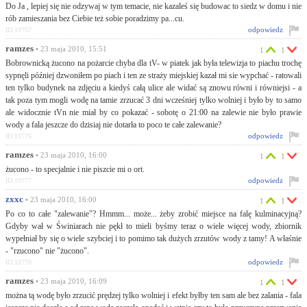
Do Ja , lepiej się nie odzywaj w tym temacie, nie kazaleś się budowac to siedz w domu i nie
rób zamieszania bez Ciebie też sobie poradzimy pa...cu.
odpowiedz
ID:19767
ramzes
• 23 maja 2010, 15:51
1
1
Bobrownicką żucono na pożarcie chyba dla tV- w piatek jak była telewizja to piachu trochę
sypnęli później dzwoniłem po piach i ten ze straży miejskiej kazał mi sie wypchać - ratowali
ten tylko budynek na zdjęciu a kiedyś całą ulice ale widać są znowu równi i równiejsi - a
tak poza tym mogli wodę na tamie zrzucać 3 dni wcześniej tylko wolniej i było by to samo
ale widocznie tVn nie miał by co pokazać - sobotę o 21:00 na zalewie nie było prawie
wody a fala jeszcze do dzisiaj nie dotarła to poco te całe zalewanie?
odpowiedz
ID:19776
ramzes
• 23 maja 2010, 16:00
1
1
żucono - to specjalnie i nie piszcie mi o ort.
odpowiedz
ID:19777
zxxc
• 23 maja 2010, 16:00
1
1
Po co to całe "zalewanie"? Hmmm... może... żeby zrobić miejsce na falę kulminacyjną?
Gdyby wał w Świniarach nie pękł to mieli byśmy teraz o wiele więcej wody, zbiornik
wypełniał by się o wiele szybciej i to pomimo tak dużych zrzutów wody z tamy! A właśnie
- "rzucono" nie "żucono".
odpowiedz
ID:19778
ramzes
• 23 maja 2010, 16:09
1
1
można tą wodę było zrzucić prędzej tylko wolniej i efekt byłby ten sam ale bez zalania - fala