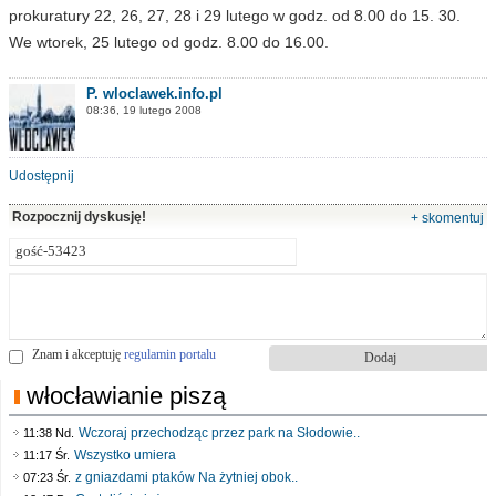
prokuratury 22, 26, 27, 28 i 29 lutego w godz. od 8.00 do 15. 30.
We wtorek, 25 lutego od godz. 8.00 do 16.00.
P. wloclawek.info.pl
08:36, 19 lutego 2008
Udostępnij
Rozpocznij dyskusję!
+ skomentuj
Znam i akceptuję
regulamin portalu
włocławianie piszą
Wczoraj przechodząc przez park na Słodowie..
11:38 Nd.
Wszystko umiera
11:17 Śr.
z gniazdami ptaków Na żytniej obok..
07:23 Śr.