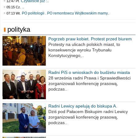
Czytaliście już :..
12:47 Pt.
..
05:15 Cz.
PO politologii . PO remontowcu Wojtkowskim mamy..
07:13 Wt.
polityka
Pogrzeb praw kobiet. Protest przed biurem
poselskim PiS
Protesty na ulicach polskich miast, to
konsekwencje wyroku Trybunału
Konstytucyjnego,..
Radni PiS o wnioskach do budżetu miasta
na 2021 rok
28 września radni Prawa i Sprawiedliwości
zorganizowali konferencję prasową,
podczas..
Radni Lewicy apelują do biskupa A.
Wiesława Meringa
Dziś pod Pałacem Biskupim radni Lewicy
zorganizowali konferencję prasową,
podczas..