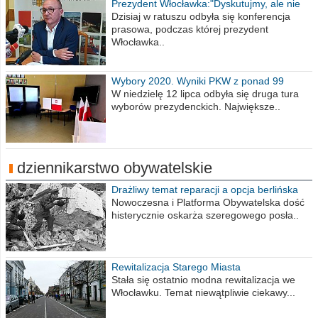
Prezydent Włocławka:"Dyskutujmy, ale nie
obrażajmy się”
Dzisiaj w ratuszu odbyła się konferencja
prasowa, podczas której prezydent
Włocławka..
Wybory 2020. Wyniki PKW z ponad 99
procent obwodów
W niedzielę 12 lipca odbyła się druga tura
wyborów prezydenckich. Największe..
dziennikarstwo obywatelskie
Drażliwy temat reparacji a opcja berlińska
Nowoczesna i Platforma Obywatelska dość
histerycznie oskarża szeregowego posła..
Rewitalizacja Starego Miasta
Stała się ostatnio modna rewitalizacja we
Włocławku. Temat niewątpliwie ciekawy...