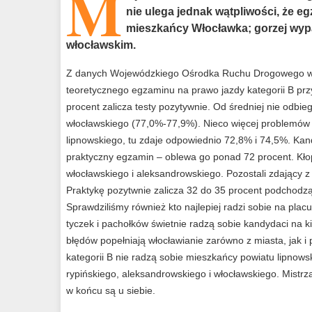
M
nie ulega jednak wątpliwości, że eg
mieszkańcy Włocławka; gorzej wyp
włocławskim.
Z danych Wojewódzkiego Ośrodka Ruchu Drogowego we W
teoretycznego egzaminu na prawo jazdy kategorii B prz
procent zalicza testy pozytywnie. Od średniej nie odbi
włocławskiego (77,0%-77,9%). Nieco więcej problemów 
lipnowskiego, tu zdaje odpowiednio 72,8% i 74,5%. Kand
praktyczny egzamin – oblewa go ponad 72 procent. Kłop
włocławskiego i aleksandrowskiego. Pozostali zdający z
Praktykę pozytwnie zalicza 32 do 35 procent podchodzą
Sprawdziliśmy również kto najlepiej radzi sobie na pla
tyczek i pachołków świetnie radzą sobie kandydaci na k
błędów popełniają włocławianie zarówno z miasta, jak i
kategorii B nie radzą sobie mieszkańcy powiatu lipnow
rypińskiego, aleksandrowskiego i włocławskiego. Mistrz
w końcu są u siebie.