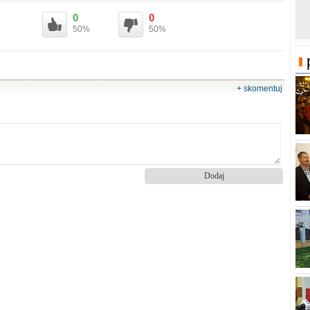
0
0
50%
50%
+ skomentuj