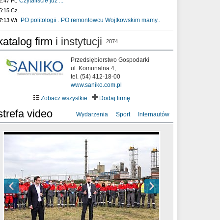
Czytaliście już :..
2:47 Pt.
..
5:15 Cz.
PO politologii . PO remontowcu Wojtkowskim mamy..
7:13 Wt.
katalog firm
i instytucji
2874
Przedsiębiorstwo Gospodarki
ul. Komunalna 4,
tel. (54) 412-18-00
www.saniko.com.pl
Zobacz wszystkie
Dodaj firmę
strefa video
Wydarzenia
Sport
Internautów
sixf33t .Last Year DRONE FOOTAGE
XXIII Sesja Rady Miasta Włocławek VIII
Ni To Ponk - W oczach mamy strach
Włocławek
kadencji w dniu 09.06.2020 r.