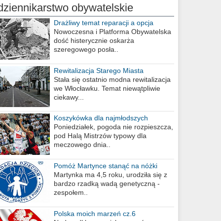
dziennikarstwo obywatelskie
Drażliwy temat reparacji a opcja
berlińska
Nowoczesna i Platforma Obywatelska
dość histerycznie oskarża
szeregowego posła..
Rewitalizacja Starego Miasta
Stała się ostatnio modna rewitalizacja
we Włocławku. Temat niewątpliwie
ciekawy...
Koszykówka dla najmłodszych
Poniedziałek, pogoda nie rozpieszcza,
pod Halą Mistrzów typowy dla
meczowego dnia..
Pomóż Martynce stanąć na nóżki
Martynka ma 4,5 roku, urodziła się z
bardzo rzadką wadą genetyczną -
zespołem..
Polska moich marzeń cz.6