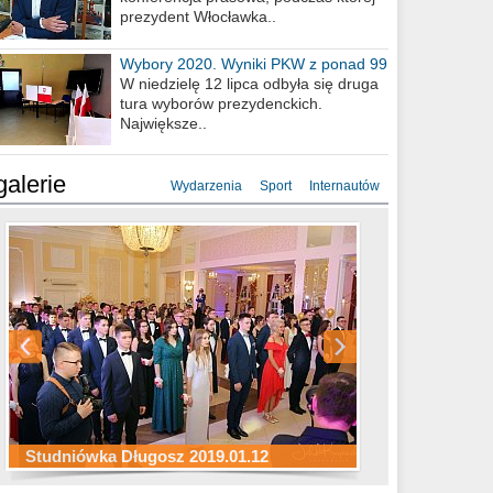
prezydent Włocławka..
Wybory 2020. Wyniki PKW z ponad 99
procent obwodów
W niedzielę 12 lipca odbyła się druga
tura wyborów prezydenckich.
Największe..
galerie
Wydarzenia
Sport
Internautów
Studniówka ZS Ekonomicznych
Studniówka Kopernik 2019.01.11
Studniówka LMK 2019.01.05
2019.01.05
Studniówka Długosz 2019.01.12
ZS Budowlanych 2019.01.12
Studniówka LZK 2019.01.11