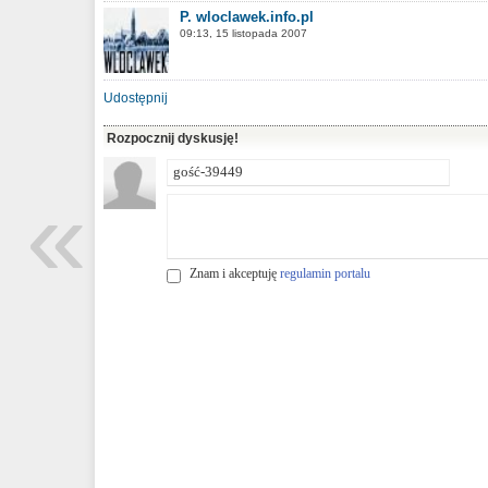
P. wloclawek.info.pl
09:13, 15 listopada 2007
Udostępnij
Rozpocznij dyskusję!
«
Znam i akceptuję
regulamin portalu