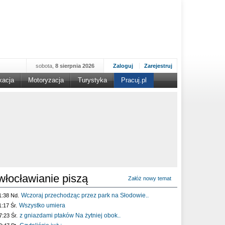
sobota,
8 sierpnia 2026
Zaloguj
Zarejestruj
kacja
Motoryzacja
Turystyka
Pracuj.pl
włocławianie piszą
Załóż nowy temat
Wczoraj przechodząc przez park na Słodowie..
1:38 Nd.
Wszystko umiera
1:17 Śr.
z gniazdami ptaków Na żytniej obok..
7:23 Śr.