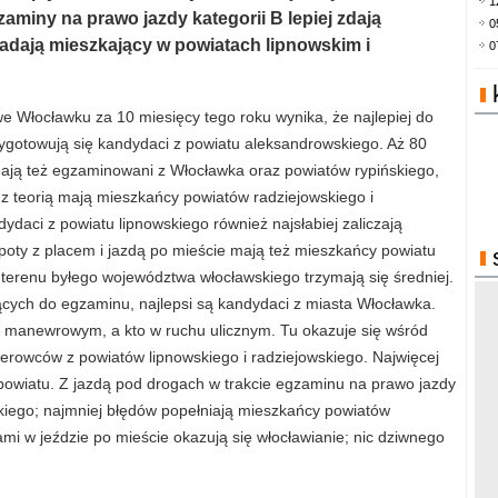
1
zaminy na prawo jazdy kategorii B lepiej zdają
0
adają mieszkający w powiatach lipnowskim i
0
łocławku za 10 miesięcy tego roku wynika, że najlepiej do
ygotowują się kandydaci z powiatu aleksandrowskiego. Aż 80
egają też egzaminowani z Włocławka oraz powiatów rypińskiego,
z teorią mają mieszkańcy powiatów radziejowskiego i
ydaci z powiatu lipnowskiego również najsłabiej zaliczają
oty z placem i jazdą po mieście mają też mieszkańcy powiatu
 terenu byłego województwa włocławskiego trzymają się średniej.
cych do egzaminu, najlepsi są kandydaci z miasta Włocławka.
cu manewrowym, a kto w ruchu ulicznym. Tu okazuje się wśród
ierowców z powiatów lipnowskiego i radziejowskiego. Najwięcej
 powiatu. Z jazdą pod drogach w trakcie egzaminu na prawo jazdy
skiego; najmniej błędów popełniają mieszkańcy powiatów
ami w jeździe po mieście okazują się włocławianie; nic dziwnego