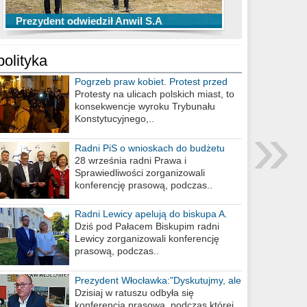
TOP 10 przechwytów Anwilu Włocławek
TOP 5 rzutów Anwilu Włocławek w BCL
Prezydent odwiedził Anwil S.A
w EBL w sezonie 2019/2020
w sezonie 2019/2020
polityka
Pogrzeb praw kobiet. Protest przed
biurem poselskim PiS
Protesty na ulicach polskich miast, to
konsekwencje wyroku Trybunału
»
Konstytucyjnego,..
Radni PiS o wnioskach do budżetu
miasta na 2021 rok
28 września radni Prawa i
Sprawiedliwości zorganizowali
konferencję prasową, podczas..
Radni Lewicy apelują do biskupa A.
Wiesława Meringa
Dziś pod Pałacem Biskupim radni
Lewicy zorganizowali konferencję
prasową, podczas..
Prezydent Włocławka:"Dyskutujmy, ale
nie obrażajmy się”
Dzisiaj w ratuszu odbyła się
konferencja prasowa, podczas której