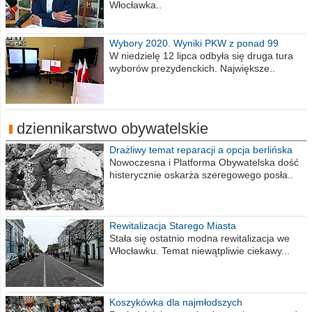
Włocławka..
Wybory 2020. Wyniki PKW z ponad 99
procent obwodów
W niedzielę 12 lipca odbyła się druga tura
wyborów prezydenckich. Największe..
dziennikarstwo obywatelskie
Drażliwy temat reparacji a opcja berlińska
Nowoczesna i Platforma Obywatelska dość
histerycznie oskarża szeregowego posła..
Rewitalizacja Starego Miasta
Stała się ostatnio modna rewitalizacja we
Włocławku. Temat niewątpliwie ciekawy...
Koszykówka dla najmłodszych