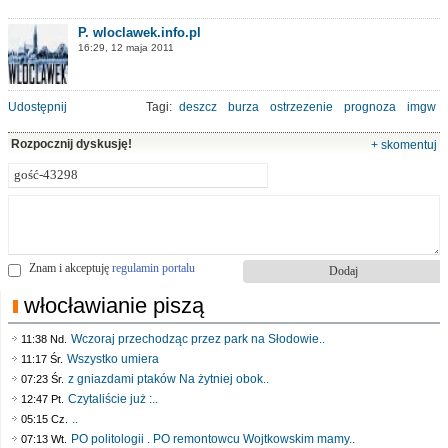
P. wloclawek.info.pl
16:29, 12 maja 2011
Udostępnij
Tagi:
deszcz
burza
ostrzezenie
prognoza
imgw
Rozpocznij dyskusję!
+ skomentuj
Znam i akceptuję
regulamin portalu
włocławianie piszą
Wczoraj przechodząc przez park na Słodowie..
11:38 Nd.
Wszystko umiera
11:17 Śr.
z gniazdami ptaków Na żytniej obok..
07:23 Śr.
Czytaliście już :..
12:47 Pt.
..
05:15 Cz.
PO politologii . PO remontowcu Wojtkowskim mamy..
07:13 Wt.