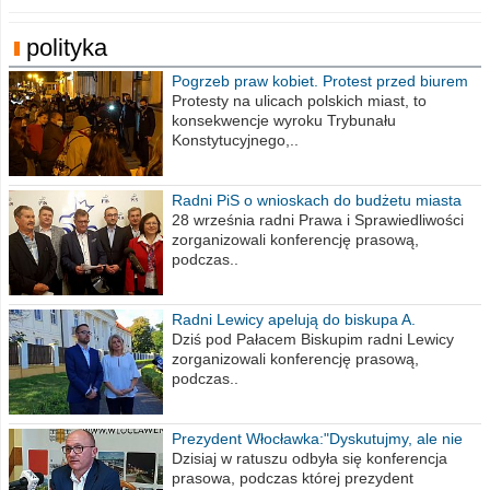
polityka
Pogrzeb praw kobiet. Protest przed biurem
poselskim PiS
Protesty na ulicach polskich miast, to
konsekwencje wyroku Trybunału
Konstytucyjnego,..
Radni PiS o wnioskach do budżetu miasta
na 2021 rok
28 września radni Prawa i Sprawiedliwości
zorganizowali konferencję prasową,
podczas..
Radni Lewicy apelują do biskupa A.
Wiesława Meringa
Dziś pod Pałacem Biskupim radni Lewicy
zorganizowali konferencję prasową,
podczas..
Prezydent Włocławka:"Dyskutujmy, ale nie
obrażajmy się”
Dzisiaj w ratuszu odbyła się konferencja
prasowa, podczas której prezydent