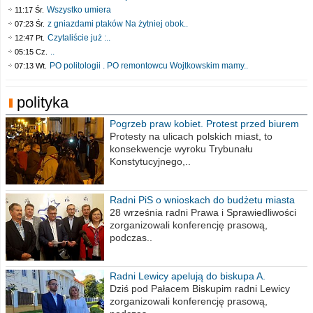
Wszystko umiera
11:17 Śr.
z gniazdami ptaków Na żytniej obok..
07:23 Śr.
Czytaliście już :..
12:47 Pt.
..
05:15 Cz.
PO politologii . PO remontowcu Wojtkowskim mamy..
07:13 Wt.
polityka
Pogrzeb praw kobiet. Protest przed biurem
poselskim PiS
Protesty na ulicach polskich miast, to
konsekwencje wyroku Trybunału
Konstytucyjnego,..
Radni PiS o wnioskach do budżetu miasta
na 2021 rok
28 września radni Prawa i Sprawiedliwości
zorganizowali konferencję prasową,
podczas..
Radni Lewicy apelują do biskupa A.
Wiesława Meringa
Dziś pod Pałacem Biskupim radni Lewicy
zorganizowali konferencję prasową,