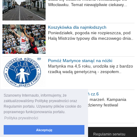
Włocławku. Temat niewątpliwie ciekawy...
Koszykówka dla najmłodszych
Poniedziałek, pogoda nie rozpieszcza, pod
Halą Mistrzów typowy dla meczowego dnia..
Pomóż Martynce stanąć na nóżki
Martynka ma 4,5 roku, urodziła się z bardzo
rzadką wadą genetyczną - zespołem..
Polska moich marzeń cz.6
Szanowny Internauto, informujemy, że
Nadszedł kres moich marzeń. Kampania
zaktualizowaliśmy Politykę prywatności oraz
wyborcza czyli niecodzienny festiwal
Regulamin portalu. Używamy plików cookie do
obietnic,..
poprawnego funkcjonowania portalu.
Polityka prywatności
Akceptuję
© 2007-2026 Włocławski Portal informacyjny
Regulamin serwisu