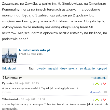
Zazamczu, na Zawiślu, w parku im. H. Sienkiewicza, na Cmentarzu
Komunalnym oraz na innych terenach ustalonych na podstawie
monitoringu. Będą to 3 zabiegi opryskowe po 2 godziny lotu
śmigłowcem każdy, przy zrzucie 400 litrów roztworu. Opryski będą
wykonywane także metodą naziemną obejmującą teren 50
hektarów. Miejsce i termin oprysków będzie ustalany na bieżąco, na
podstawie badań.
R. wloclawek.info.pl
07:38, 18 maja 2011
Udostępnij
Tagi:
owady
meszki
dezynsekcja
zwalczanie
opryski
5 komentarzy
+ skomentuj
Pytanie
• 18 maja 2011, 08:15
1
1
A jak z gwarancją skuteczności ? Czy tak jak w ubiegłych latach ?
odpowiedz
ID:29836
Włacławiak
• 18 maja 2011, 11:38
1
1
czy to będzie znowy Komaropren? Na ten środek w tamtym roku jakoś meszki nie
zareagowały...