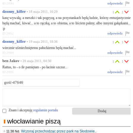
odpowiedz
ID:29844
dzonny_killer
• 18 maja 2011, 16:29
1
1
kasę wywalą, a meszki i tak pogryzą, a na przystankach będą ludzie, którzy entuzjastycznie
będą machać, kiwać... a to rączką, a to obiema, a to liściem palmy, albo innymi gałązkami...
:p
odpowiedz
ID:29852
dzonny_killer
• 19 maja 2011, 18:36
1
1
wiecznie uśmiechniętemu pałuckiemu będą machać...
odpowiedz
ID:29884
ben Jakov
• 20 maja 2011, 04:30
1
1
Rattus, to - o ile pamiętam - po łacinie szczur...
odpowiedz
ID:29890
Znam i akceptuję
regulamin portalu
włocławianie piszą
Wczoraj przechodząc przez park na Słodowie..
11:38 Nd.