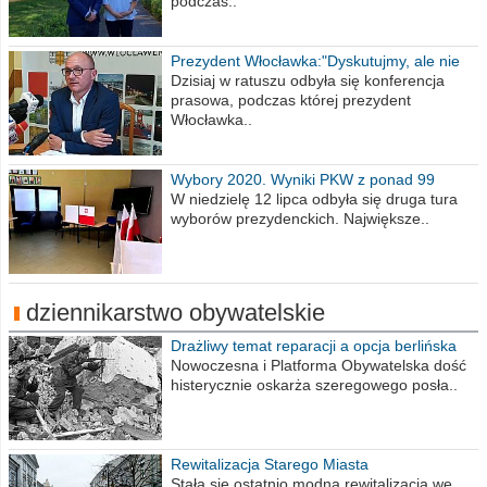
podczas..
Prezydent Włocławka:"Dyskutujmy, ale nie
obrażajmy się”
Dzisiaj w ratuszu odbyła się konferencja
prasowa, podczas której prezydent
Włocławka..
Wybory 2020. Wyniki PKW z ponad 99
procent obwodów
W niedzielę 12 lipca odbyła się druga tura
wyborów prezydenckich. Największe..
dziennikarstwo obywatelskie
Drażliwy temat reparacji a opcja berlińska
Nowoczesna i Platforma Obywatelska dość
histerycznie oskarża szeregowego posła..
Rewitalizacja Starego Miasta
Stała się ostatnio modna rewitalizacja we