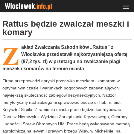
Rattus będzie zwalczał meszki i
komary
Z
akład Zwalczania Szkodników „Rattus” z
Włocławka przedstawił najkorzystniejszą ofertę
(87,2 tys. zł) w przetargu na zwalczanie plagi
meszek i komarów na terenie miasta.
Firma przeprowadzi opryski przeciwko meszkom i komarom w
optymalnym czasie i warunkach pogodowych zapewniających
największą skuteczność zabiegów dezynsekcyjnych. Nadzór
merytoryczny nad zabiegami sprawować będzie dr hab. n. biol.
Krzysztof Szpila. Z ramienia miasta prace będzie koordynować
Dariusz Niemczyk z Wydziału Zarządzania Kryzysowego, Ochrony
Ludności i Spraw Obronnych UM. Prace będą wykonywane metodą
agrolotniczą na lewym i prawym brzegu Wisły, w Michelinie, na