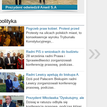
TOP 10 przechwytów Anwilu Włocławek
TOP 5 rzutów Anwilu Włocławek w BCL
Prezydent odwiedził Anwil S.A
w EBL w sezonie 2019/2020
w sezonie 2019/2020
polityka
Pogrzeb praw kobiet. Protest przed
biurem poselskim PiS
Protesty na ulicach polskich miast, to
konsekwencje wyroku Trybunału
»
Konstytucyjnego,..
Radni PiS o wnioskach do budżetu
miasta na 2021 rok
28 września radni Prawa i
Sprawiedliwości zorganizowali
konferencję prasową, podczas..
Radni Lewicy apelują do biskupa A.
Wiesława Meringa
Dziś pod Pałacem Biskupim radni
Lewicy zorganizowali konferencję
prasową, podczas..
Prezydent Włocławka:"Dyskutujmy, ale
nie obrażajmy się”
Dzisiaj w ratuszu odbyła się
konferencja prasowa, podczas której