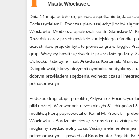
Miasta Włocławek.
Dnia 14 maja odbyło się pierwsze spotkanie będące częś
Pocieszycielami’’. Podczas pierwszej edycji odbył się tu
Włocławku. Młodzieżą opiekowali się Br. Stanisław M.
Różańska oraz przedstawiciele z miejskiego ośrodka po
uczestników projektu była to pierwsza gra w kręgle. Prz
grup. Wszyscy bawili się świetnie przez dwie godziny. Zw
Cichocki, Katarzyna Paul, Arkadiusz Kostuniak, Mariusz
Dzięgelewski, którzy otrzymali symboliczne dyplomy z r
dobrym przykładem spędzenia wolnego czasu i integrac
pełnosprawnymi.
Podczas drugi etapu projektu „Aktywnie z Pocieszycielam
piłki nożnej. W zawodach uczestniczyło 31 chłopców i 3
modlitwą którą poprowadził o. Kamil M. Kraciuk – probos
Włocławku. - Bardzo się cieszę że doszło do dzisiejsze
mogliśmy spędzić wolny czas. Ważnym elementem jest 
pełnosprawnymi – powiedział Koordynator Projektu Br.