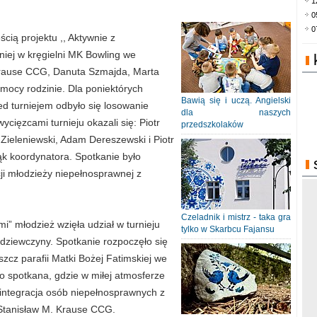
1
0
0
cią projektu ,, Aktywnie z
rniej w kręgielni MK Bowling we
 Krause CCG, Danuta Szmajda, Marta
mocy rodzinie. Dla poniektórych
Bawią się i uczą. Angielski
ed turniejem odbyło się losowanie
dla naszych
ycięzcami turnieju okazali się: Piotr
przedszkolaków
 Zieleniewski, Adam Dereszewski i Piotr
ąk koordynatora. Spotkanie było
ji młodzieży niepełnosprawnej z
Czeladnik i mistrz - taka gra
i” młodzież wzięła udział w turnieju
tylko w Skarbcu Fajansu
 dziewczyny. Spotkanie rozpoczęło się
zcz parafii Matki Bożej Fatimskiej we
go spotkana, gdzie w miłej atmosferze
integracja osób niepełnosprawnych z
 Stanisław M. Krause CCG.