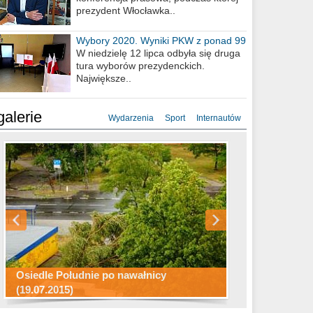
prezydent Włocławka..
Wybory 2020. Wyniki PKW z ponad 99
procent obwodów
W niedzielę 12 lipca odbyła się druga
tura wyborów prezydenckich.
Największe..
galerie
Wydarzenia
Sport
Internautów
Konkurs fotograficzny "Co to za
Miasto kładzie się do snu .
miejsca"
Ścieżka rowerowa w naszym mieście
Osiedle Południe po nawałnicy
(19.07.2015)
Wizytówka Włocławka
polowanie wigilijne 2014