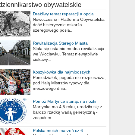
dziennikarstwo obywatelskie
Drażliwy temat reparacji a opcja
berlińska
Nowoczesna i Platforma Obywatelska
dość histerycznie oskarża
szeregowego posła..
Rewitalizacja Starego Miasta
Stała się ostatnio modna rewitalizacja
we Włocławku. Temat niewątpliwie
ciekawy...
Koszykówka dla najmłodszych
Poniedziałek, pogoda nie rozpieszcza,
pod Halą Mistrzów typowy dla
meczowego dnia..
Pomóż Martynce stanąć na nóżki
Martynka ma 4,5 roku, urodziła się z
bardzo rzadką wadą genetyczną -
zespołem..
Polska moich marzeń cz.6