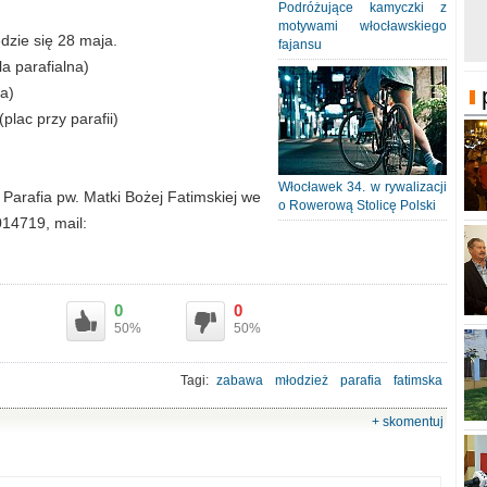
Podróżujące kamyczki z
motywami włocławskiego
dzie się 28 maja.
fajansu
a parafialna)
a)
plac przy parafii)
Włocławek 34. w rywalizacji
Parafia pw. Matki Bożej Fatimskiej we
o Rowerową Stolicę Polski
014719, mail:
0
0
50%
50%
Tagi:
zabawa
młodzież
parafia
fatimska
+ skomentuj