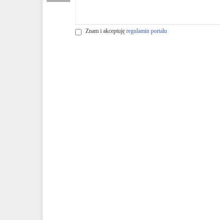
Znam i akceptuję
regulamin portalu