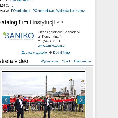
Czytaliście już :..
2:47 Pt.
..
5:15 Cz.
PO politologii . PO remontowcu Wojtkowskim mamy..
7:13 Wt.
katalog firm
i instytucji
2874
Przedsiębiorstwo Gospodarki
ul. Komunalna 4,
tel. (54) 412-18-00
www.saniko.com.pl
Zobacz wszystkie
Dodaj firmę
strefa video
Wydarzenia
Sport
Internautów
sixf33t .Last Year DRONE FOOTAGE
XXIII Sesja Rady Miasta Włocławek VIII
Ni To Ponk - W oczach mamy strach
Włocławek
kadencji w dniu 09.06.2020 r.