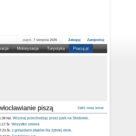
piątek,
7 sierpnia 2026
Zaloguj
Zarejestruj
kacja
Motoryzacja
Turystyka
Pracuj.pl
włocławianie piszą
Załóż nowy temat
Wczoraj przechodząc przez park na Słodowie..
1:38 Nd.
Wszystko umiera
1:17 Śr.
z gniazdami ptaków Na żytniej obok..
7:23 Śr.