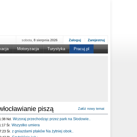
sobota,
8 sierpnia 2026
Zaloguj
Zarejestruj
kacja
Motoryzacja
Turystyka
Pracuj.pl
włocławianie piszą
Załóż nowy temat
Wczoraj przechodząc przez park na Słodowie..
1:38 Nd.
Wszystko umiera
1:17 Śr.
z gniazdami ptaków Na żytniej obok..
7:23 Śr.