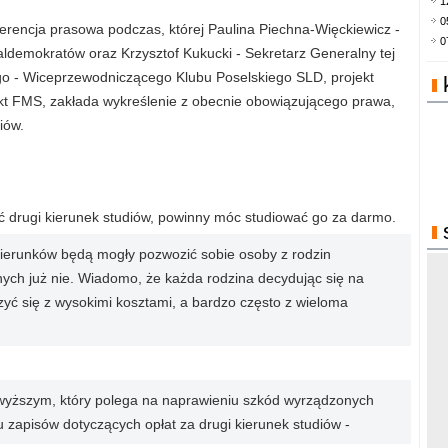
1
0
ferencja prasowa podczas, której Paulina Piechna-Więckiewicz -
0
ldemokratów oraz Krzysztof Kukucki - Sekretarz Generalny tej
iego - Wiceprzewodniczącego Klubu Poselskiego SLD, projekt
ekt FMS, zakłada wykreślenie z obecnie obowiązującego prawa,
iów.
ć drugi kierunek studiów, powinny móc studiować go za darmo.
kierunków będą mogły pozwozić sobie osoby z rodzin
nych już nie. Wiadomo, że każda rodzina decydując się na
czyć się z wysokimi kosztami, a bardzo często z wieloma
e wyższym, który polega na naprawieniu szkód wyrządzonych
u zapisów dotyczących opłat za drugi kierunek studiów -