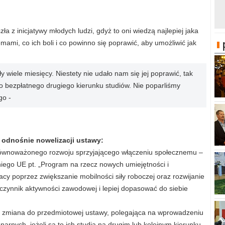
a z inicjatywy młodych ludzi, gdyż to oni wiedzą najlepiej jaka
lemami, co ich boli i co powinno się poprawić, aby umożliwić jak
 wiele miesięcy. Niestety nie udało nam się jej poprawić, tak
bezpłatnego drugiego kierunku studiów. Nie poparliśmy
go -
 odnośnie nowelizacji ustawy:
i zrównoważonego rozwoju sprzyjającego włączeniu społecznemu –
niego UE pt. „Program na rzecz nowych umiejętności i
acy poprzez zwiększanie mobilności siły roboczej oraz rozwijanie
ółczynnik aktywności zawodowej i lepiej dopasować do siebie
. zmiana do przedmiotowej ustawy, polegająca na wprowadzeniu
narnych, jeżeli są to ich studia na drugim lub kolejnym kierunku