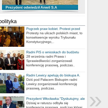
TOP 10 przechwytów Anwilu Włocławek
TOP 5 rzutów Anwilu Włocławek w BCL
Prezydent odwiedził Anwil S.A
w EBL w sezonie 2019/2020
w sezonie 2019/2020
polityka
Pogrzeb praw kobiet. Protest przed
biurem poselskim PiS
Protesty na ulicach polskich miast, to
konsekwencje wyroku Trybunału
Konstytucyjnego,..
Radni PiS o wnioskach do budżetu
miasta na 2021 rok
28 września radni Prawa i
Sprawiedliwości zorganizowali
konferencję prasową, podczas..
Radni Lewicy apelują do biskupa A.
Wiesława Meringa
Dziś pod Pałacem Biskupim radni
Lewicy zorganizowali konferencję
»
prasową, podczas..
Prezydent Włocławka:"Dyskutujmy, ale
nie obrażajmy się”
Dzisiaj w ratuszu odbyła się
konferencja prasowa, podczas której