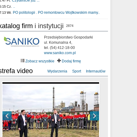
Czytaliście już :..
2:47 Pt.
..
5:15 Cz.
PO politologii . PO remontowcu Wojtkowskim mamy..
7:13 Wt.
katalog firm
i instytucji
2874
Przedsiębiorstwo Gospodarki
ul. Komunalna 4,
tel. (54) 412-18-00
www.saniko.com.pl
Zobacz wszystkie
Dodaj firmę
strefa video
Wydarzenia
Sport
Internautów
sixf33t .Last Year DRONE FOOTAGE
XXIII Sesja Rady Miasta Włocławek VIII
Ni To Ponk - W oczach mamy strach
Włocławek
kadencji w dniu 09.06.2020 r.