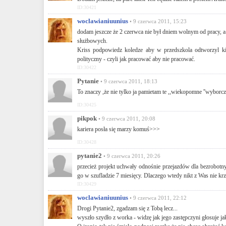
ID:30421
woclawianiuunius
• 9 czerwca 2011, 15:23
dodam jeszcze że 2 czerwca nie był dniem wolnym od pracy, a
służbowych.
Kriss podpowiedz koledze aby w przedszkola odtworzyl kie
polityczny - czyli jak pracować aby nie pracować.
ID:30422
Pytanie
• 9 czerwca 2011, 18:13
To znaczy ,że nie tylko ja pamietam te ,,wiekopomne ''wyborcze 
ID:30425
pikpok
• 9 czerwca 2011, 20:08
kariera posła się marzy komuś>>>
ID:30428
pytanie2
• 9 czerwca 2011, 20:26
przecież projekt uchwały odnośnie przejazdów dla bezrobotn
go w szufladzie 7 miesięcy. Dlaczego wtedy nikt z Was nie krz
ID:30429
woclawianiuunius
• 9 czerwca 2011, 22:12
Drogi Pytanie2, zgadzam się z Tobą lecz...
wyszło szydło z worka - widzę jak jego zastępczyni głosuje 