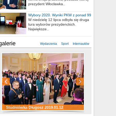
prezydent Włocławka..
Wybory 2020. Wyniki PKW z ponad 99
procent obwodów
W niedzielę 12 lipca odbyła się druga
tura wyborów prezydenckich.
Największe..
galerie
Wydarzenia
Sport
Internautów
Studniówka ZS Ekonomicznych
Studniówka Kopernik 2019.01.11
Studniówka LMK 2019.01.05
2019.01.05
Studniówka Długosz 2019.01.12
ZS Budowlanych 2019.01.12
Studniówka LZK 2019.01.11