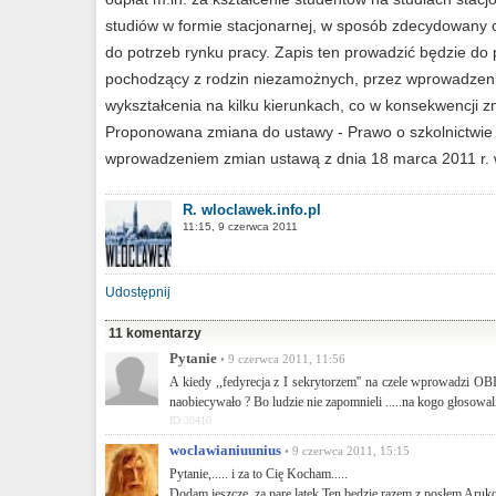
studiów w formie stacjonarnej, w sposób zdecydowany
do potrzeb rynku pracy. Zapis ten prowadzić będzie do 
pochodzący z rodzin niezamożnych, przez wprowadzenie
wykształcenia na kilku kierunkach, co w konsekwencji z
Proponowana zmiana do ustawy - Prawo o szkolnictwie
wprowadzeniem zmian ustawą z dnia 18 marca 2011 r. w 
R. wloclawek.info.pl
11:15, 9 czerwca 2011
Udostępnij
11 komentarzy
Pytanie
• 9 czerwca 2011, 11:56
A kiedy ,,fedyrecja z I sekrytorzem'' na czele wprowadzi O
naobiecywało ? Bo ludzie nie zapomnieli .....na kogo głosowali 
ID:30410
woclawianiuunius
• 9 czerwca 2011, 15:15
Pytanie,..... i za to Cię Kocham.....
Dodam jeszcze, za pare latek Ten będzie razem z posłem Aruk