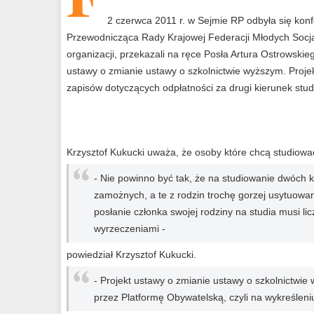
2 czerwca 2011 r. w Sejmie RP odbyła się kon
Przewodnicząca Rady Krajowej Federacji Młodych Socja
organizacji, przekazali na ręce Posła Artura Ostrowsk
ustawy o zmianie ustawy o szkolnictwie wyższym. Proj
zapisów dotyczących odpłatności za drugi kierunek stud
Krzysztof Kukucki uważa, że osoby które chcą studiowa
- Nie powinno być tak, że na studiowanie dwóch 
zamożnych, a te z rodzin trochę gorzej usytuowa
posłanie członka swojej rodziny na studia musi li
wyrzeczeniami -
powiedział Krzysztof Kukucki.
- Projekt ustawy o zmianie ustawy o szkolnictwi
przez Platformę Obywatelską, czyli na wykreśleni