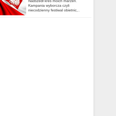
Nadszedł kres moich marzeń.
Kampania wyborcza czyli
niecodzienny festiwal obietnic,..