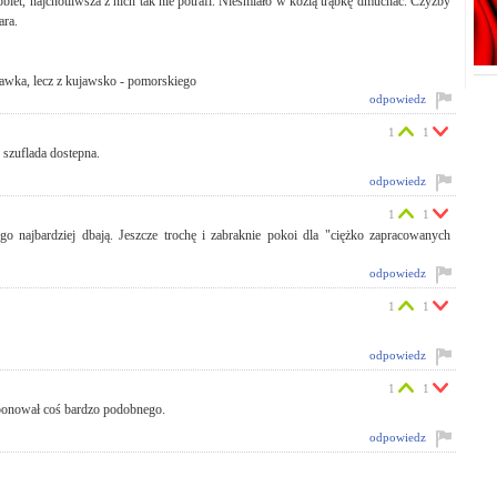
obiet, najcnotliwsza z nich tak nie potrafi. Nieśmiało w kozią trąbkę dmuchać. Czyżby
ara.
ławka, lecz z kujawsko - pomorskiego
odpowiedz
1
1
, szuflada dostepna.
odpowiedz
1
1
najbardziej dbają. Jeszcze trochę i zabraknie pokoi dla "ciężko zapracowanych
odpowiedz
1
1
odpowiedz
1
1
oponował coś bardzo podobnego.
odpowiedz