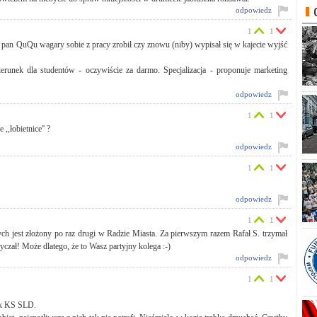
odpowiedz
1
1
 pan QuQu wagary sobie z pracy zrobił czy znowu (niby) wypisał się w kajecie wyjść
runek dla studentów - oczywiście za darmo. Specjalizacja - proponuje marketing
odpowiedz
1
1
,,łobietnice'' ?
odpowiedz
1
1
odpowiedz
1
1
ych jest złożony po raz drugi w Radzie Miasta. Za pierwszym razem Rafał S. trzymał
yczał! Może dlatego, że to Wasz partyjny kolega :-)
odpowiedz
1
1
jak KS SLD.