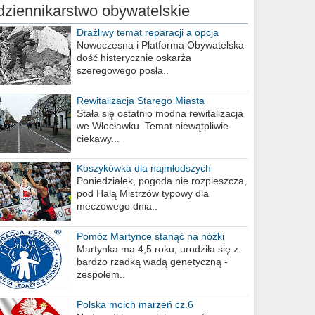
dziennikarstwo obywatelskie
Drażliwy temat reparacji a opcja
berlińska
Nowoczesna i Platforma Obywatelska
dość histerycznie oskarża
szeregowego posła..
Rewitalizacja Starego Miasta
Stała się ostatnio modna rewitalizacja
we Włocławku. Temat niewątpliwie
ciekawy...
Koszykówka dla najmłodszych
Poniedziałek, pogoda nie rozpieszcza,
pod Halą Mistrzów typowy dla
meczowego dnia..
Pomóż Martynce stanąć na nóżki
Martynka ma 4,5 roku, urodziła się z
bardzo rzadką wadą genetyczną -
zespołem..
Polska moich marzeń cz.6