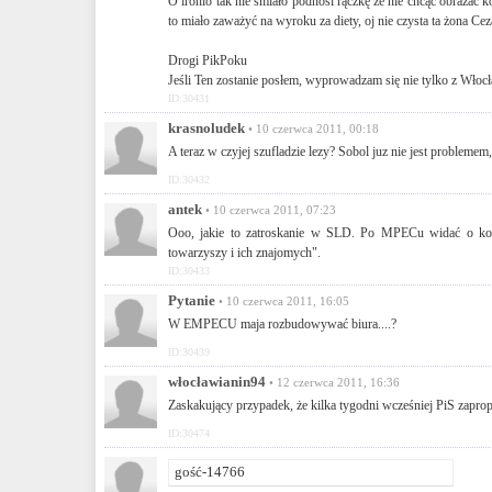
O ironio tak nie śmiało podnosi rączkę że nie chcąc obrażać k
to miało zaważyć na wyroku za diety, oj nie czysta ta żona Cez
Drogi PikPoku
Jeśli Ten zostanie posłem, wyprowadzam się nie tylko z Włoc
ID:30431
krasnoludek
• 10 czerwca 2011, 00:18
A teraz w czyjej szufladzie lezy? Sobol juz nie jest problemem
ID:30432
antek
• 10 czerwca 2011, 07:23
Ooo, jakie to zatroskanie w SLD. Po MPECu widać o kogo 
towarzyszy i ich znajomych".
ID:30433
Pytanie
• 10 czerwca 2011, 16:05
W EMPECU maja rozbudowywać biura....?
ID:30439
włocławianin94
• 12 czerwca 2011, 16:36
Zaskakujący przypadek, że kilka tygodni wcześniej PiS zapr
ID:30474