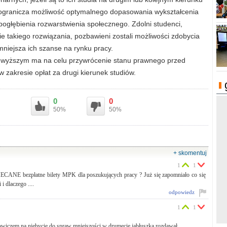
 ogranicza możliwość optymalnego dopasowania wykształcenia
pogłębienia rozwarstwienia społecznego. Zdolni studenci,
 takiego rozwiązania, pozbawieni zostali możliwości zdobycia
mniejsza ich szanse na rynku pracy.
 wyższym ma na celu przywrócenie stanu prawnego przed
zakresie opłat za drugi kierunek studiów.
0
0
50%
50%
+ skomentuj
1
1
BIECANE bezpłatne bilety MPK dla poszukujących pracy ? Już się zapomniało co się
i dlaczego ....
odpowiedz
1
1
owiczem na niebycie do spraw mniejszości w drumecie jabłuszka rozdawał.