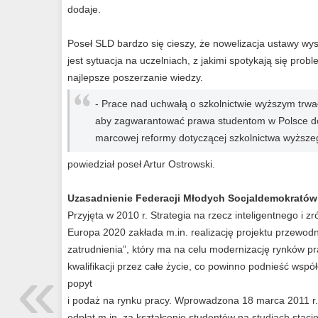
dodaje.
Poseł SLD bardzo się cieszy, że nowelizacja ustawy wyszł
jest sytuacja na uczelniach, z jakimi spotykają się prob
najlepsze poszerzanie wiedzy.
- Prace nad uchwałą o szkolnictwie wyższym trwały
aby zagwarantować prawa studentom w Polsce do 
marcowej reformy dotyczącej szkolnictwa wyższe
powiedział poseł Artur Ostrowski.
Uzasadnienie Federacji Młodych Socjaldemokratów
Przyjęta w 2010 r. Strategia na rzecz inteligentnego 
Europa 2020 zakłada m.in. realizację projektu przewod
zatrudnienia”, który ma na celu modernizację rynków pr
«
kwalifikacji przez całe życie, co powinno podnieść wsp
popyt
i podaż na rynku pracy. Wprowadzona 18 marca 2011 r
odpłat m.in. za kształcenie studentów na studiach stacjo