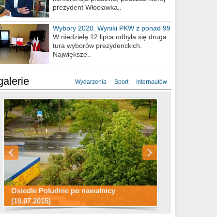
prezydent Włocławka..
Wybory 2020. Wyniki PKW z ponad 99
procent obwodów
W niedzielę 12 lipca odbyła się druga
tura wyborów prezydenckich.
Największe..
galerie
Wydarzenia
Sport
Internautów
Konkurs fotograficzny "Co to za
Miasto kładzie się do snu .
miejsca"
Ścieżka rowerowa w naszym mieście
Osiedle Południe po nawałnicy
(19.07.2015)
Wizytówka Włocławka
polowanie wigilijne 2014