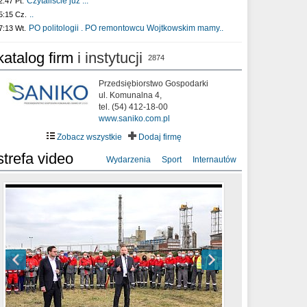
Czytaliście już :..
2:47 Pt.
..
5:15 Cz.
PO politologii . PO remontowcu Wojtkowskim mamy..
7:13 Wt.
katalog firm
i instytucji
2874
Przedsiębiorstwo Gospodarki
ul. Komunalna 4,
tel. (54) 412-18-00
www.saniko.com.pl
Zobacz wszystkie
Dodaj firmę
strefa video
Wydarzenia
Sport
Internautów
sixf33t .Last Year DRONE FOOTAGE
XXIII Sesja Rady Miasta Włocławek VIII
Ni To Ponk - W oczach mamy strach
Włocławek
kadencji w dniu 09.06.2020 r.