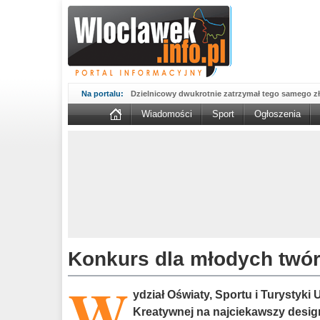
Na portalu:
Dzielnicowy dwukrotnie zatrzymał tego samego zł
Wiadomości
Sport
Ogłoszenia
Wsparcie Organizacji Wolontariatu w NGO – 'WO
WOW...
Sika wmurowała kamień węgielny pod fabrykę w B
Kujawskim....
MAN potrącił kobietę na przejściu. 67-latka nie żyj
Nasze konstelacje dobrych miejsc świecą pełnym 
prezentuje...
Aktualne oferty zatrudnienia z Powiatowego Urzę
zmienić...
Włocławscy policjanci rozpracowali seryjnego złod
Kompletnie pijany 66-latek porysował nożem sa
Konkurs dla młodych twó
Nowy okres 800 plus ruszył, pieniądze są już na k
W
potrwa...
Podsumowanie działań 'NURD' na włocławskich 
ydział Oświaty, Sportu i Turystyki
powiatu...
Kreatywnej na najciekawszy design