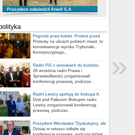
TOP 10 przechwytów Anwilu Włocławek
TOP 5 rzutów Anwilu Włocławek w BCL
Prezydent odwiedził Anwil S.A
w EBL w sezonie 2019/2020
w sezonie 2019/2020
polityka
Pogrzeb praw kobiet. Protest przed
biurem poselskim PiS
Protesty na ulicach polskich miast, to
konsekwencje wyroku Trybunału
»
Konstytucyjnego,..
Radni PiS o wnioskach do budżetu
miasta na 2021 rok
28 września radni Prawa i
Sprawiedliwości zorganizowali
konferencję prasową, podczas..
Radni Lewicy apelują do biskupa A.
Wiesława Meringa
Dziś pod Pałacem Biskupim radni
Lewicy zorganizowali konferencję
prasową, podczas..
Prezydent Włocławka:"Dyskutujmy, ale
nie obrażajmy się”
Dzisiaj w ratuszu odbyła się
konferencja prasowa, podczas której