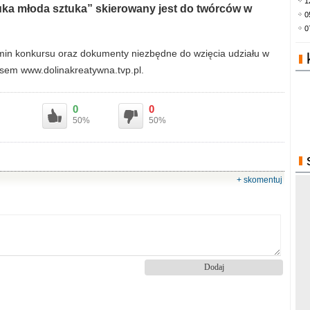
1
uka młoda sztuka” skierowany jest do twórców w
0
0
amin konkursu oraz dokumenty niezbędne do wzięcia udziału w
esem www.dolinakreatywna.tvp.pl.
0
0
50%
50%
+ skomentuj